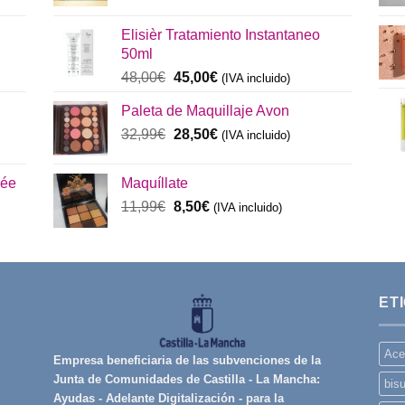
precio
precio
original
actual
Elisièr Tratamiento Instantaneo
era:
es:
50ml
137,00€.
130,00€.
El
El
48,00
€
45,00
€
(IVA incluido)
precio
precio
Paleta de Maquillaje Avon
original
actual
era:
El
es:
El
32,99
€
28,50
€
(IVA incluido)
48,00€.
precio
45,00€.
precio
original
actual
rée
Maquíllate
era:
es:
El
El
11,99
€
8,50
€
32,99€.
(IVA incluido)
28,50€.
precio
precio
original
actual
era:
es:
11,99€.
8,50€.
ET
Ace
Empresa beneficiaria de las subvenciones de la
Junta de Comunidades de Castilla - La Mancha:
bisu
Ayudas - Adelante Digitalización - para la