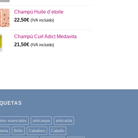
Champú Huile d´etoile
22,50
€
(IVA incluido)
Champú Curl Adict Medavita
21,50
€
(IVA incluido)
IQUETAS
ites esenciales
anticaspa
anticaída
teria
Brillo
Caballero
Cabello