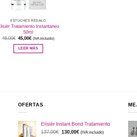
ESTUCHES REGALO
lisièr Tratamiento Instantaneo
50ml
El
El
48,00
€
45,00
€
(IVA incluido)
precio
precio
original
actual
LEER MÁS
era:
es:
48,00€.
45,00€.
OFERTAS
ME
Elisièr Instant Bond Tratamiento
El
El
137,00
€
130,00
€
(IVA incluido)