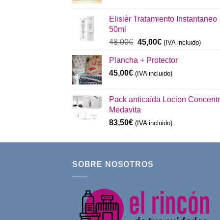
precio
precio
original
actual
Elisièr Tratamiento Instantaneo
era:
es:
50ml
137,00€.
130,00€.
El
El
48,00
€
45,00
€
(IVA incluido)
precio
precio
Plancha + Protector
original
actual
era:
es:
45,00
€
(IVA incluido)
48,00€.
45,00€.
Pack anticaída Locion Concent
Medavita
83,50
€
(IVA incluido)
SOBRE NOSOTROS