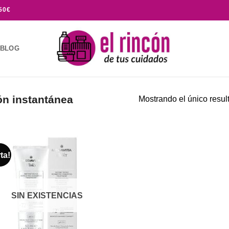
50€
BLOG
ón instantánea
Mostrando el único resul
ta!
Añadir
a la
lista de
deseos
SIN EXISTENCIAS