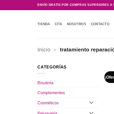
Saltar
ENVÍO GRATIS POR COMPRAS SUPERIORES A 
al
contenido
TIENDA
CITA
NOSOTROS
CONTACTO
Inicio
»
tratamiento reparaci
CATEGORÍAS
¡Ofer
Bisutería
Complementos
Cosméticos
Peluquería