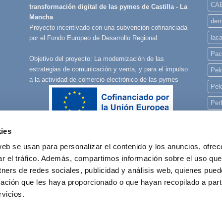
CA
transformación digital de las pymes de Castilla - La
Mancha
derm
Proyecto incentivado con una subvención cofinanciada
lac
por el Fondo Europeo de Desarrollo Regional
Pac
Objetivo del proyecto: La modernización de las
estrategias de comunicación y venta, y para el impulso
Pelo
a la actividad de comercio electrónico de las pymes
Pel
Per
Per
ies
Per
web se usan para personalizar el contenido y los anuncios, ofrec
pla
ar el tráfico. Además, compartimos información sobre el uso que
rec
tners de redes sociales, publicidad y análisis web, quienes pue
ación que les haya proporcionado o que hayan recopilado a parti
reg
vicios.