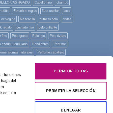
BELLO CASTIGADO
Cabello fino
champú
atitis
Estuches regalo
fibra capilar
laca
a ecológica
Mascarilla
nutre tu pelo
ondas
k regalo
peinado liso
pelo brillante
 fino
Pelo graso
Pelo liso
Pelo rizado
o rizado u ondulado
Pendientes
Perfume
fume aromas naturales
Perfume caballero
fume de mujer
Perfume unisex
fume Yodeyma
piel sensible
piscina
PERMITIR TODAS
er funciones
ncha mini
playa
Principios activos
 haga del
onstruye tu pelo
regalo
Regalo Navidad
den
PERMITIR LA SELECCIÓN
r del uso
alos
rizos
tratamiento intensivo
Yodeyma
DENEGAR