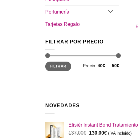
Perfumería
Tarjetas Regalo
E
FILTRAR POR PRECIO
Precio
Precio
Precio:
40€
—
50€
FILTRAR
mínimo
máximo
NOVEDADES
Elisièr Instant Bond Tratamiento
El
El
137,00
€
130,00
€
(IVA incluido)