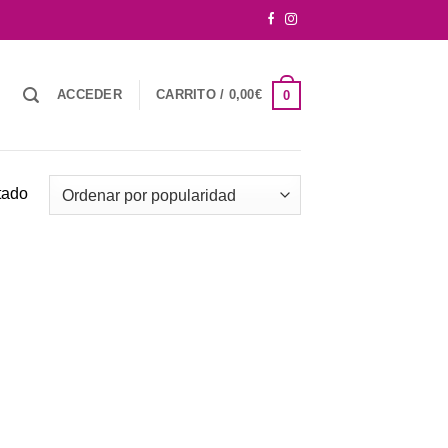
ACCEDER
CARRITO /
0,00
€
0
tado