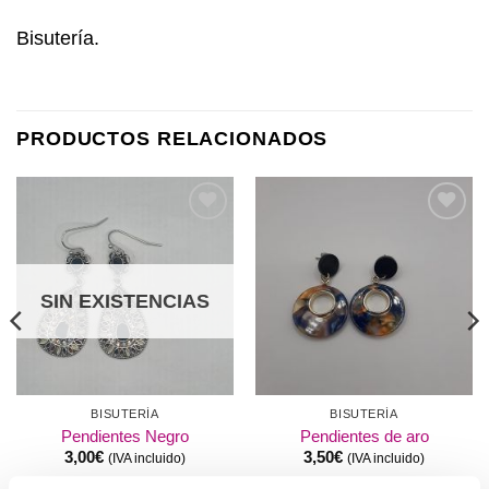
Bisutería.
PRODUCTOS RELACIONADOS
Añadir
Añadir
a la
a la
lista de
lista de
deseos
deseos
SIN EXISTENCIAS
BISUTERÍA
BISUTERÍA
Pendientes Negro
Pendientes de aro
3,00
€
3,50
€
(IVA incluido)
(IVA incluido)