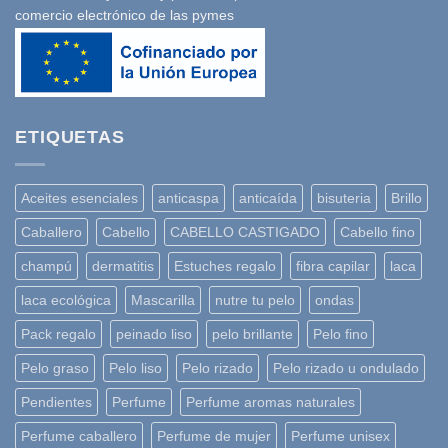
comercio electrónico de las pymes
ETIQUETAS
Aceites esenciales
anticaspa
anticaída
bisuteria
Brillo
Caballero
Cabello
CABELLO CASTIGADO
Cabello fino
champú
dermatitis
Estuches regalo
fibra capilar
laca
laca ecológica
Mascarilla
nutre tu pelo
ondas
Pack regalo
peinado liso
pelo brillante
Pelo fino
Pelo graso
Pelo liso
Pelo rizado
Pelo rizado u ondulado
Pendientes
Perfume
Perfume aromas naturales
Perfume caballero
Perfume de mujer
Perfume unisex