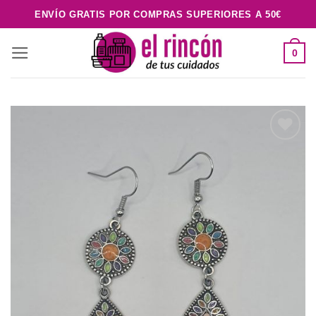
Saltar
ENVÍO GRATIS POR COMPRAS SUPERIORES A 50€
al
contenido
0
Añadir
a la
lista de
deseos