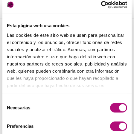
LEER MÁS
AÑADIR AL CARRITO
Esta página web usa cookies
NOVEDADES
Las cookies de este sitio web se usan para personalizar
el contenido y los anuncios, ofrecer funciones de redes
sociales y analizar el tráfico. Además, compartimos
Elisièr Instant Bond Tratamiento
información sobre el uso que haga del sitio web con
El
El
137,00
€
130,00
€
(IVA incluido)
nuestros partners de redes sociales, publicidad y análisis
precio
precio
web, quienes pueden combinarla con otra información
original
actual
Elisièr Tratamiento Instantaneo 50ml
que les haya proporcionado o que hayan recopilado a
era:
es:
El
El
48,00
€
45,00
€
(IVA incluido)
partir del uso que haya hecho de sus servicios.
137,00€.
130,00€.
precio
precio
original
actual
Plancha + Protector
Selección
era:
es:
45,00
€
Necesarias
(IVA incluido)
de
48,00€.
45,00€.
consentimiento
Pack anticaída Locion Concentrée
Preferencias
Medavita