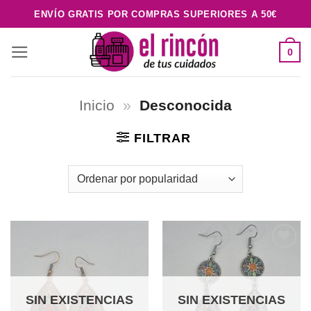
Saltar
ENVÍO GRATIS POR COMPRAS SUPERIORES A 50€
al
contenido
0
Inicio
»
Desconocida
FILTRAR
Añadir
Añadir
a la
a la
lista de
lista de
deseos
deseos
SIN EXISTENCIAS
SIN EXISTENCIAS