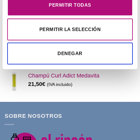
era:
es:
MEJOR VALORADOS
PERMITIR TODAS
11,99€.
8,50€.
Pendientes Negro
PERMITIR LA SELECCIÓN
3,00
€
(IVA incluido)
Champú Huile d´etoile
DENEGAR
22,50
€
(IVA incluido)
Champú Curl Adict Medavita
21,50
€
(IVA incluido)
SOBRE NOSOTROS