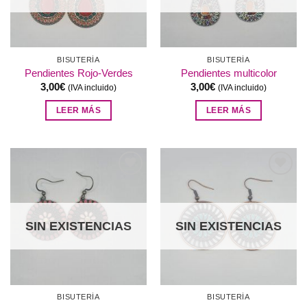
BISUTERÍA
BISUTERÍA
Pendientes Rojo-Verdes
Pendientes multicolor
3,00
€
3,00
€
(IVA incluido)
(IVA incluido)
LEER MÁS
LEER MÁS
Añadir
Añadir
a la
a la
lista de
lista de
deseos
deseos
SIN EXISTENCIAS
SIN EXISTENCIAS
BISUTERÍA
BISUTERÍA