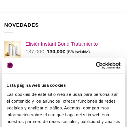
NOVEDADES
Elisièr Instant Bond Tratamiento
El
El
137,00
€
130,00
€
(IVA incluido)
precio
precio
original
actual
Elisièr Tratamiento Instantaneo 50ml
era:
es:
El
El
48,00
€
45,00
€
(IVA incluido)
137,00€.
130,00€.
precio
precio
Esta página web usa cookies
original
actual
Plancha + Protector
era:
es:
Las cookies de este sitio web se usan para personalizar
45,00
€
(IVA incluido)
48,00€.
45,00€.
el contenido y los anuncios, ofrecer funciones de redes
sociales y analizar el tráfico. Además, compartimos
Pack anticaída Locion Concentrée
información sobre el uso que haga del sitio web con
Medavita
nuestros partners de redes sociales, publicidad y análisis
83,50
€
(IVA incluido)