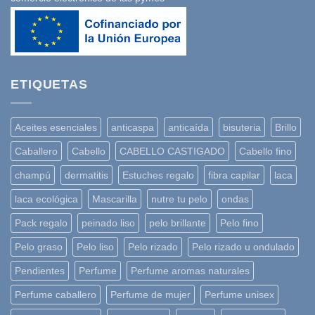
ETIQUETAS
Aceites esenciales
anticaspa
anticaída
bisuteria
Brillo
Caballero
Cabello
CABELLO CASTIGADO
Cabello fino
champú
dermatitis
Estuches regalo
fibra capilar
laca
laca ecológica
Mascarilla
nutre tu pelo
ondas
Pack regalo
peinado liso
pelo brillante
Pelo fino
Pelo graso
Pelo liso
Pelo rizado
Pelo rizado u ondulado
Pendientes
Perfume
Perfume aromas naturales
Perfume caballero
Perfume de mujer
Perfume unisex