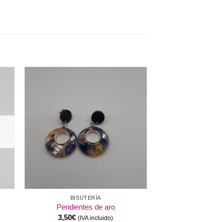
dir
Añadir
a
a la
 de
lista de
eos
deseos
BISUTERÍA
Pendientes de aro
3,50
€
(IVA incluido)