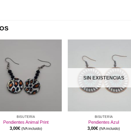
OS
Añadir
Aña
a la
a l
lista de
lista
deseos
des
SIN EXISTENCIAS
BISUTERÍA
BISUTERÍA
Pendientes Animal Print
Pendientes Azul
3,00
€
3,00
€
(IVA incluido)
(IVA incluido)