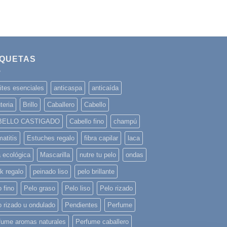
IQUETAS
ites esenciales
anticaspa
anticaída
teria
Brillo
Caballero
Cabello
BELLO CASTIGADO
Cabello fino
champú
atitis
Estuches regalo
fibra capilar
laca
a ecológica
Mascarilla
nutre tu pelo
ondas
k regalo
peinado liso
pelo brillante
 fino
Pelo graso
Pelo liso
Pelo rizado
o rizado u ondulado
Pendientes
Perfume
fume aromas naturales
Perfume caballero