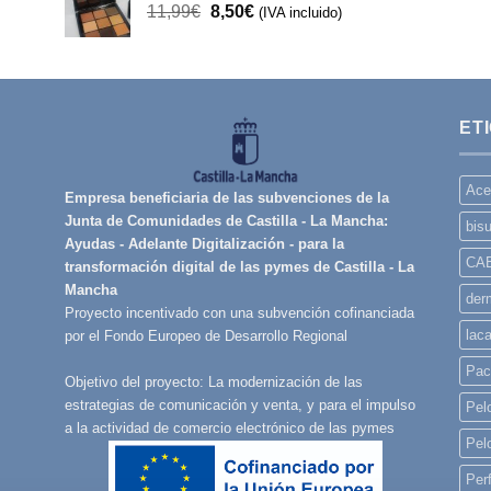
El
El
11,99
€
8,50
€
32,99€.
(IVA incluido)
28,50€.
precio
precio
original
actual
era:
es:
11,99€.
8,50€.
ET
Ace
Empresa beneficiaria de las subvenciones de la
Junta de Comunidades de Castilla - La Mancha:
bisu
Ayudas - Adelante Digitalización - para la
CA
transformación digital de las pymes de Castilla - La
Mancha
derm
Proyecto incentivado con una subvención cofinanciada
lac
por el Fondo Europeo de Desarrollo Regional
Pac
Objetivo del proyecto: La modernización de las
estrategias de comunicación y venta, y para el impulso
Pelo
a la actividad de comercio electrónico de las pymes
Pel
Per