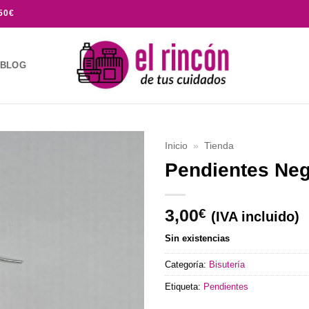
50€
BLOG
Inicio
»
Tienda
Pendientes Ne
Añadir
a la
lista de
3,00
€
(IVA incluido)
deseos
Sin existencias
Categoría:
Bisutería
Etiqueta:
Pendientes