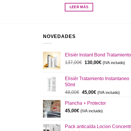
R MÁS
LEER MÁS
NOVEDADES
Elisièr Instant Bond Tratamiento
El
El
137,00
€
130,00
€
(IVA incluido)
precio
precio
original
actual
Elisièr Tratamiento Instantaneo
era:
es:
50ml
137,00€.
130,00€.
El
El
48,00
€
45,00
€
(IVA incluido)
precio
precio
Plancha + Protector
original
actual
era:
es:
45,00
€
(IVA incluido)
48,00€.
45,00€.
Pack anticaída Locion Concent