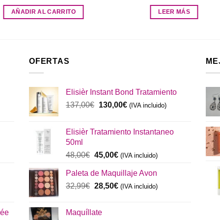
AÑADIR AL CARRITO
LEER MÁS
OFERTAS
ME
Elisièr Instant Bond Tratamiento
El
El
137,00
€
130,00
€
(IVA incluido)
precio
precio
original
actual
Elisièr Tratamiento Instantaneo
era:
es:
50ml
137,00€.
130,00€.
El
El
48,00
€
45,00
€
(IVA incluido)
precio
precio
Paleta de Maquillaje Avon
original
actual
era:
El
es:
El
32,99
€
28,50
€
(IVA incluido)
48,00€.
precio
45,00€.
precio
original
actual
rée
Maquíllate
era:
es: