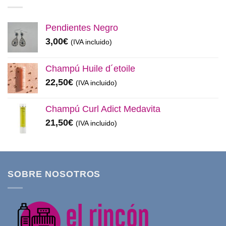
11,99€.
8,50€.
Pendientes Negro
3,00
€
(IVA incluido)
Champú Huile d´etoile
22,50
€
(IVA incluido)
Champú Curl Adict Medavita
21,50
€
(IVA incluido)
SOBRE NOSOTROS