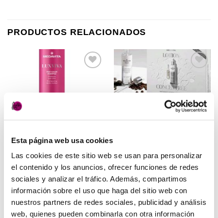
PRODUCTOS RELACIONADOS
Añadir
Añadir
a la
a la
lista de
lista de
deseos
deseos
Esta página web usa cookies
Las cookies de este sitio web se usan para personalizar
PELUQUERÍA
PELUQUERÍA
Champú Post Color
Pack anticaída Locion
el contenido y los anuncios, ofrecer funciones de redes
Medavita
Concentrée Medavita
sociales y analizar el tráfico. Además, compartimos
21,50
€
83,50
€
(IVA incluido)
(IVA incluido)
información sobre el uso que haga del sitio web con
AÑADIR AL CARRITO
AÑADIR AL CARRITO
nuestros partners de redes sociales, publicidad y análisis
web, quienes pueden combinarla con otra información