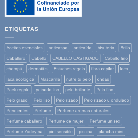
ETIQUETAS
Aceites esenciales
anticaspa
anticaída
bisuteria
Brillo
Caballero
Cabello
CABELLO CASTIGADO
Cabello fino
champú
dermatitis
Estuches regalo
fibra capilar
laca
laca ecológica
Mascarilla
nutre tu pelo
ondas
Pack regalo
peinado liso
pelo brillante
Pelo fino
Pelo graso
Pelo liso
Pelo rizado
Pelo rizado u ondulado
Pendientes
Perfume
Perfume aromas naturales
Perfume caballero
Perfume de mujer
Perfume unisex
Perfume Yodeyma
piel sensible
piscina
plancha mini