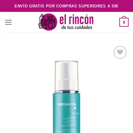
Saltar
ENVÍO GRATIS POR COMPRAS SUPERIORES A 50€
al
contenido
0
Añadir
a la
lista de
deseos