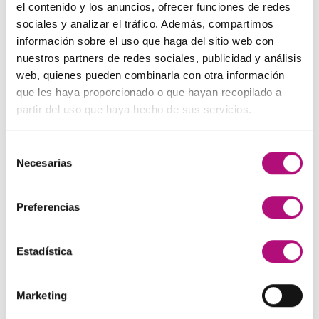
precio
precio
el contenido y los anuncios, ofrecer funciones de redes
original
actual
sociales y analizar el tráfico. Además, compartimos
Paleta de Maquillaje Avon
era:
es:
información sobre el uso que haga del sitio web con
El
El
32,99
€
28,50
€
(IVA incluido)
48,00€.
45,00€.
nuestros partners de redes sociales, publicidad y análisis
precio
precio
web, quienes pueden combinarla con otra información
original
actual
Maquíllate
que les haya proporcionado o que hayan recopilado a
era:
es:
El
El
11,99
€
8,50
€
(IVA incluido)
partir del uso que haya hecho de sus servicios.
32,99€.
28,50€.
precio
precio
original
actual
Selección
era:
es:
MEJOR VALORADOS
Necesarias
de
11,99€.
8,50€.
consentimiento
Champú Curl Adict Medavita
Preferencias
21,50
€
(IVA incluido)
Estadística
Sérum reconstrucción capilar Medavita
85,00
€
(IVA incluido)
Marketing
Sucess Pour Homme Yodeyma