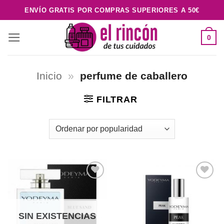
Saltar
ENVÍO GRATIS POR COMPRAS SUPERIORES A 50€
al
contenido
0
Inicio
»
perfume de caballero
FILTRAR
Añadir
Añadir
a la
a la
lista de
lista de
deseos
deseos
SIN EXISTENCIAS