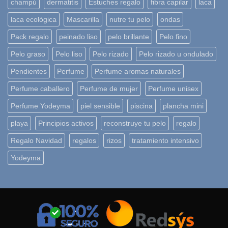
champú
dermatitis
Estuches regalo
fibra capilar
laca
laca ecológica
Mascarilla
nutre tu pelo
ondas
Pack regalo
peinado liso
pelo brillante
Pelo fino
Pelo graso
Pelo liso
Pelo rizado
Pelo rizado u ondulado
Pendientes
Perfume
Perfume aromas naturales
Perfume caballero
Perfume de mujer
Perfume unisex
Perfume Yodeyma
piel sensible
piscina
plancha mini
playa
Principios activos
reconstruye tu pelo
regalo
Regalo Navidad
regalos
rizos
tratamiento intensivo
Yodeyma