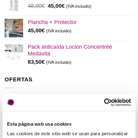
era:
es:
El
El
48,00
€
45,00
€
(IVA incluido)
137,00€.
130,00€.
precio
precio
original
actual
Plancha + Protector
era:
es:
45,00
€
(IVA incluido)
48,00€.
45,00€.
Pack anticaída Locion Concentrée
Medavita
83,50
€
(IVA incluido)
OFERTAS
Elisièr Instant Bond Tratamiento
El
El
137,00
€
130,00
€
(IVA incluido)
precio
precio
original
actual
Esta página web usa cookies
Elisièr Tratamiento Instantaneo 50ml
era:
es:
El
El
48,00
€
45,00
€
Las cookies de este sitio web se usan para personalizar
(IVA incluido)
137,00€.
130,00€.