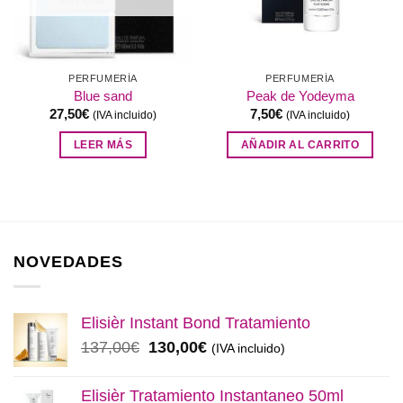
PERFUMERÍA
PERFUMERÍA
Blue sand
Peak de Yodeyma
27,50
€
7,50
€
(IVA incluido)
(IVA incluido)
LEER MÁS
AÑADIR AL CARRITO
NOVEDADES
Elisièr Instant Bond Tratamiento
El
El
137,00
€
130,00
€
(IVA incluido)
precio
precio
original
actual
Elisièr Tratamiento Instantaneo 50ml