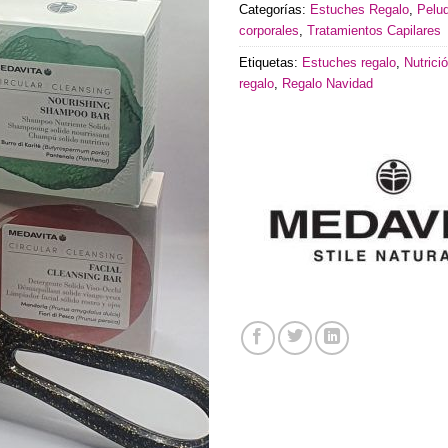
Categorías:
Estuches Regalo
,
Peluq
corporales
,
Tratamientos Capilares
Etiquetas:
Estuches regalo
,
Nutrici
regalo
,
Regalo Navidad