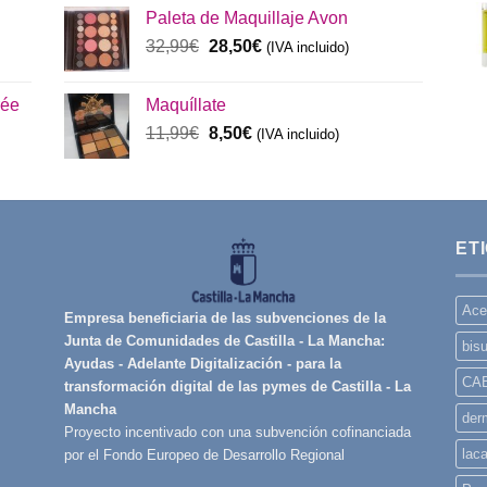
Paleta de Maquillaje Avon
original
actual
era:
El
es:
El
32,99
€
28,50
€
(IVA incluido)
48,00€.
precio
45,00€.
precio
original
actual
rée
Maquíllate
era:
es:
El
El
11,99
€
8,50
€
32,99€.
(IVA incluido)
28,50€.
precio
precio
original
actual
era:
es:
11,99€.
8,50€.
ET
Ace
Empresa beneficiaria de las subvenciones de la
Junta de Comunidades de Castilla - La Mancha:
bisu
Ayudas - Adelante Digitalización - para la
CA
transformación digital de las pymes de Castilla - La
Mancha
derm
Proyecto incentivado con una subvención cofinanciada
lac
por el Fondo Europeo de Desarrollo Regional