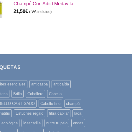
Champú Curl Adict Medavita
21,50
€
(IVA incluido)
IQUETAS
ites esenciales
anticaspa
anticaída
teria
Brillo
Caballero
Cabello
BELLO CASTIGADO
Cabello fino
champú
atitis
Estuches regalo
fibra capilar
laca
a ecológica
Mascarilla
nutre tu pelo
ondas