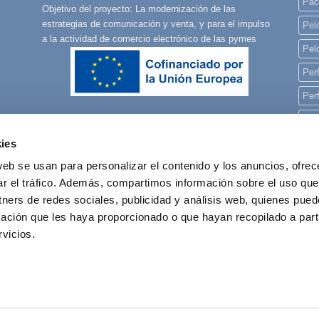
Pac
Objetivo del proyecto: La modernización de las
estrategias de comunicación y venta, y para el impulso
Pelo
a la actividad de comercio electrónico de las pymes
Pel
Per
Per
Per
ies
pla
web se usan para personalizar el contenido y los anuncios, ofrec
rec
ar el tráfico. Además, compartimos información sobre el uso que
reg
tners de redes sociales, publicidad y análisis web, quienes pue
ación que les haya proporcionado o que hayan recopilado a parti
vicios.
POLÍTICA DE COOKIES