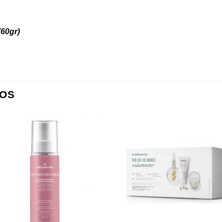
(60gr)
OS
Añadir
Aña
a la
a l
lista de
lista
deseos
des