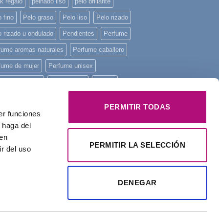
k regalo
peinado liso
pelo brillante
 fino
Pelo graso
Pelo liso
Pelo rizado
o rizado u ondulado
Pendientes
Perfume
fume aromas naturales
Perfume caballero
fume de mujer
Perfume unisex
fume Yodeyma
piel sensible
piscina
ncha mini
playa
Principios activos
PERMITIR TODAS
er funciones
onstruye tu pelo
regalo
Regalo Navidad
 haga del
alos
rizos
tratamiento intensivo
Yodeyma
den
PERMITIR LA SELECCIÓN
r del uso
DENEGAR