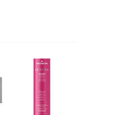
dir
Añadir
a
a la
 de
lista de
eos
deseos