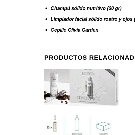
Champú sólido nutritivo (60 gr)
Limpiador facial sólido rostro y ojos 
Cepillo Olivia Garden
PRODUCTOS RELACIONAD
Añadir
Añadir
a la
a la
lista de
lista de
deseos
deseos