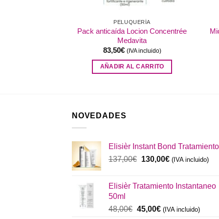
QUERÍA
PELUQUERÍA
Pack anticaída Locion Concentrée
enitiva Medavita
Mi
Medavita
IVA incluido)
83,50
€
(IVA incluido)
AL CARRITO
AÑADIR AL CARRITO
NOVEDADES
Elisièr Instant Bond Tratamiento
El
El
137,00
€
130,00
€
(IVA incluido)
precio
precio
original
actual
Elisièr Tratamiento Instantaneo
era:
es:
50ml
137,00€.
130,00€.
El
El
48,00
€
45,00
€
(IVA incluido)
precio
precio