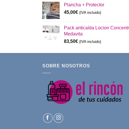
Plancha + Protector
original
actual
era:
es:
45,00
€
(IVA incluido)
48,00€.
45,00€.
Pack anticaída Locion Concent
Medavita
83,50
€
(IVA incluido)
SOBRE NOSOTROS