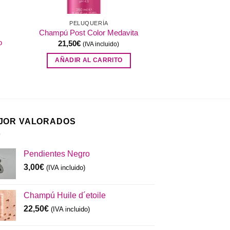
PELUQUERÍA
Champú Post Color Medavita
o
21,50
€
(IVA incluido)
AÑADIR AL CARRITO
JOR VALORADOS
Pendientes Negro
3,00
€
(IVA incluido)
Champú Huile d´etoile
22,50
€
(IVA incluido)