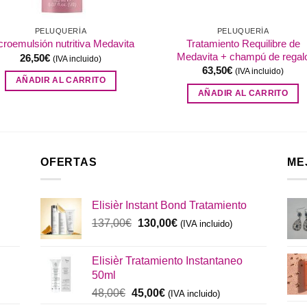
PELUQUERÍA
PELUQUERÍA
Tratamiento Requilibre de
croemulsión nutritiva Medavita
Medavita + champú de regal
26,50
€
(IVA incluido)
63,50
€
(IVA incluido)
AÑADIR AL CARRITO
AÑADIR AL CARRITO
OFERTAS
ME
Elisièr Instant Bond Tratamiento
El
El
137,00
€
130,00
€
(IVA incluido)
precio
precio
original
actual
Elisièr Tratamiento Instantaneo
era:
es:
50ml
137,00€.
130,00€.
El
El
48,00
€
45,00
€
(IVA incluido)
precio
precio