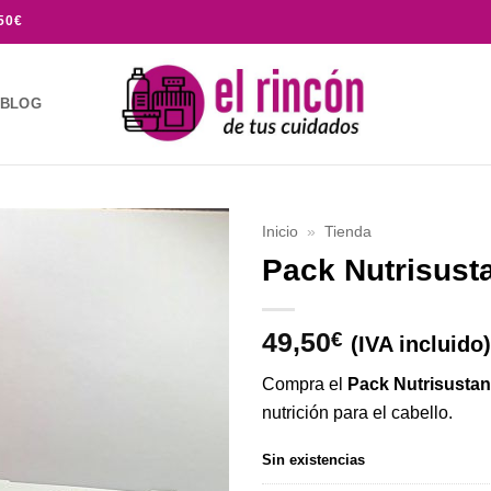
50€
BLOG
Inicio
»
Tienda
Pack Nutrisust
Añadir
a la
lista de
49,50
€
(IVA incluido)
deseos
Compra el
Pack Nutrisusta
nutrición para el cabello.
Sin existencias