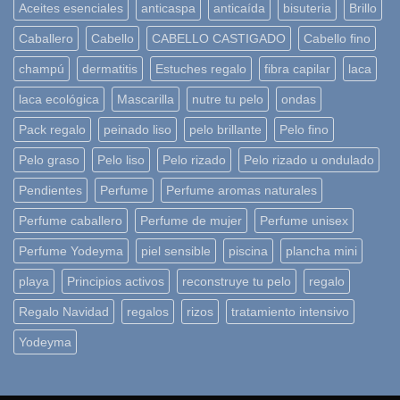
Aceites esenciales
anticaspa
anticaída
bisuteria
Brillo
Caballero
Cabello
CABELLO CASTIGADO
Cabello fino
champú
dermatitis
Estuches regalo
fibra capilar
laca
laca ecológica
Mascarilla
nutre tu pelo
ondas
Pack regalo
peinado liso
pelo brillante
Pelo fino
Pelo graso
Pelo liso
Pelo rizado
Pelo rizado u ondulado
Pendientes
Perfume
Perfume aromas naturales
Perfume caballero
Perfume de mujer
Perfume unisex
Perfume Yodeyma
piel sensible
piscina
plancha mini
playa
Principios activos
reconstruye tu pelo
regalo
Regalo Navidad
regalos
rizos
tratamiento intensivo
Yodeyma