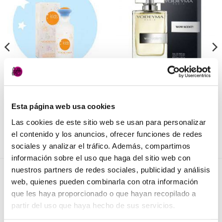
Añadir
Añadir
a la
a la
lista de
lista de
deseos
deseos
PERFUMERÍA
PERFUMERÍA
Perfume Wow Scent
Colonia Infantil Yodeyma
Yodeyma
14,50
€
(IVA incluido)
Esta página web usa cookies
27,50
€
(IVA incluido)
Las cookies de este sitio web se usan para personalizar
AÑADIR AL CARRITO
AÑADIR AL CARRITO
el contenido y los anuncios, ofrecer funciones de redes
sociales y analizar el tráfico. Además, compartimos
información sobre el uso que haga del sitio web con
nuestros partners de redes sociales, publicidad y análisis
NOVEDADES
web, quienes pueden combinarla con otra información
que les haya proporcionado o que hayan recopilado a
partir del uso que haya hecho de sus servicios.
Elisièr Instant Bond Tratamiento