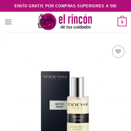
Saltar
ENVÍO GRATIS POR COMPRAS SUPERIORES A 50€
al
contenido
0
Añadir
a la
lista de
deseos