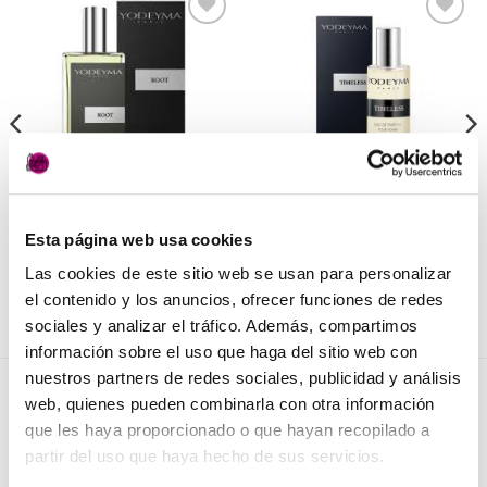
Añadir
Añadir
a la
a la
lista de
lista de
deseos
deseos
PERFUMERÍA
PERFUMERÍA
Root de Yodeyma 50 ml
Timelest Yodeyma
Esta página web usa cookies
17,50
€
7,50
€
(IVA incluido)
(IVA incluido)
Las cookies de este sitio web se usan para personalizar
AÑADIR AL CARRITO
AÑADIR AL CARRITO
el contenido y los anuncios, ofrecer funciones de redes
sociales y analizar el tráfico. Además, compartimos
información sobre el uso que haga del sitio web con
nuestros partners de redes sociales, publicidad y análisis
web, quienes pueden combinarla con otra información
NOVEDADES
que les haya proporcionado o que hayan recopilado a
partir del uso que haya hecho de sus servicios.
Elisièr Instant Bond Tratamiento