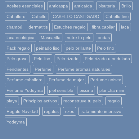
Aceites esenciales
anticaspa
anticaída
bisuteria
Brillo
Caballero
Cabello
CABELLO CASTIGADO
Cabello fino
champú
dermatitis
Estuches regalo
fibra capilar
laca
laca ecológica
Mascarilla
nutre tu pelo
ondas
Pack regalo
peinado liso
pelo brillante
Pelo fino
Pelo graso
Pelo liso
Pelo rizado
Pelo rizado u ondulado
Pendientes
Perfume
Perfume aromas naturales
Perfume caballero
Perfume de mujer
Perfume unisex
Perfume Yodeyma
piel sensible
piscina
plancha mini
playa
Principios activos
reconstruye tu pelo
regalo
Regalo Navidad
regalos
rizos
tratamiento intensivo
Yodeyma