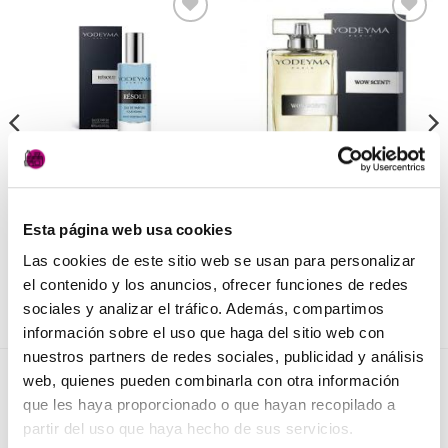
Añadir
Añadir
a la
a la
lista de
lista de
deseos
deseos
PERFUMERÍA
PERFUMERÍA
Perfume Wow Scent
Résolu de Yodeyma
Esta página web usa cookies
Yodeyma
7,50
€
(IVA incluido)
27,50
€
Las cookies de este sitio web se usan para personalizar
(IVA incluido)
AÑADIR AL CARRITO
el contenido y los anuncios, ofrecer funciones de redes
AÑADIR AL CARRITO
sociales y analizar el tráfico. Además, compartimos
información sobre el uso que haga del sitio web con
nuestros partners de redes sociales, publicidad y análisis
web, quienes pueden combinarla con otra información
NOVEDADES
que les haya proporcionado o que hayan recopilado a
partir del uso que haya hecho de sus servicios.