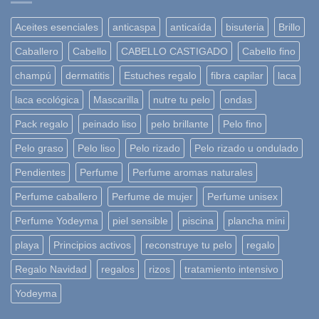
Aceites esenciales
anticaspa
anticaída
bisuteria
Brillo
Caballero
Cabello
CABELLO CASTIGADO
Cabello fino
champú
dermatitis
Estuches regalo
fibra capilar
laca
laca ecológica
Mascarilla
nutre tu pelo
ondas
Pack regalo
peinado liso
pelo brillante
Pelo fino
Pelo graso
Pelo liso
Pelo rizado
Pelo rizado u ondulado
Pendientes
Perfume
Perfume aromas naturales
Perfume caballero
Perfume de mujer
Perfume unisex
Perfume Yodeyma
piel sensible
piscina
plancha mini
playa
Principios activos
reconstruye tu pelo
regalo
Regalo Navidad
regalos
rizos
tratamiento intensivo
Yodeyma