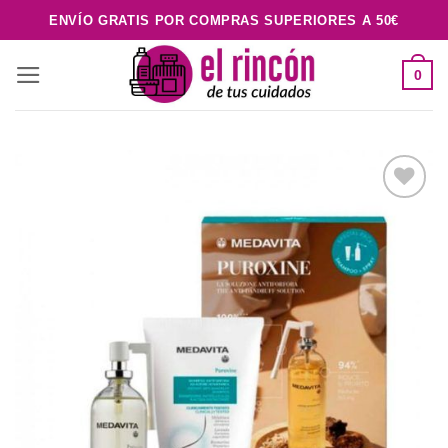
Saltar
ENVÍO GRATIS POR COMPRAS SUPERIORES A 50€
al
contenido
0
Añadir
a la
lista de
deseos