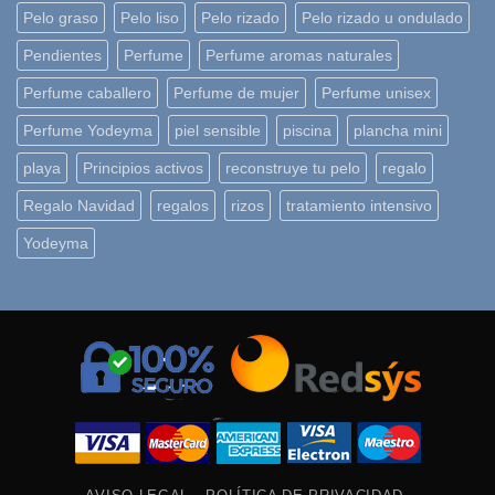
Pelo graso
Pelo liso
Pelo rizado
Pelo rizado u ondulado
Pendientes
Perfume
Perfume aromas naturales
Perfume caballero
Perfume de mujer
Perfume unisex
Perfume Yodeyma
piel sensible
piscina
plancha mini
playa
Principios activos
reconstruye tu pelo
regalo
Regalo Navidad
regalos
rizos
tratamiento intensivo
Yodeyma