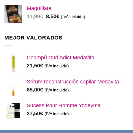
original
actual
Maquíllate
era:
es:
El
El
11,99
€
8,50
€
(IVA incluido)
32,99€.
28,50€.
precio
precio
original
actual
era:
es:
MEJOR VALORADOS
11,99€.
8,50€.
Champú Curl Adict Medavita
21,50
€
(IVA incluido)
Sérum reconstrucción capilar Medavita
85,00
€
(IVA incluido)
Sucess Pour Homme Yodeyma
27,50
€
(IVA incluido)