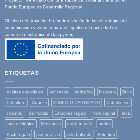
Proyecto incentivado con una subvención cofinanciada por el
Fondo Europeo de Desarrollo Regional
Objetivo del proyecto: La modernización de las estrategias de
comunicación y venta, y para el impulso a la actividad de
comercio electrónico de las pymes
ETIQUETAS
Aceites esenciales
anticaspa
anticaída
bisuteria
Brillo
Caballero
Cabello
CABELLO CASTIGADO
Cabello fino
champú
dermatitis
Estuches regalo
fibra capilar
laca
laca ecológica
Mascarilla
nutre tu pelo
ondas
Pack regalo
peinado liso
pelo brillante
Pelo fino