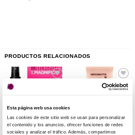
PRODUCTOS RELACIONADOS
Añadir
Añadir
a la
a la
lista de
lista de
deseos
deseos
Esta página web usa cookies
Las cookies de este sitio web se usan para personalizar
el contenido y los anuncios, ofrecer funciones de redes
sociales y analizar el tráfico. Además, compartimos
PELUQUERÍA
PELUQUERÍA