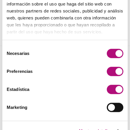
Mascarilla Ilmagnífico
Mascarilla Huile D`Etoile
información sobre el uso que haga del sitio web con
Intercosmo
Medavita
nuestros partners de redes sociales, publicidad y análisis
18,50
€
25,50
€
(IVA incluido)
(IVA incluido)
web, quienes pueden combinarla con otra información
AÑADIR AL CARRITO
AÑADIR AL CARRITO
que les haya proporcionado o que hayan recopilado a
partir del uso que haya hecho de sus servicios.
Selección
Necesarias
de
NOVEDADES
consentimiento
Preferencias
Elisièr Instant Bond Tratamiento
El
El
137,00
€
130,00
€
(IVA incluido)
Estadística
precio
precio
original
actual
Elisièr Tratamiento Instantaneo 50ml
era:
es:
Marketing
El
El
48,00
€
45,00
€
(IVA incluido)
137,00€.
130,00€.
precio
precio
original
actual
Plancha + Protector
era:
es: