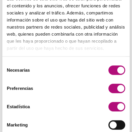
El
El
48,00
€
45,00
€
(IVA incluido)
137,00€.
130,00€.
el contenido y los anuncios, ofrecer funciones de redes
precio
precio
sociales y analizar el tráfico. Además, compartimos
original
actual
Paleta de Maquillaje Avon
información sobre el uso que haga del sitio web con
era:
es:
El
El
32,99
€
28,50
€
(IVA incluido)
nuestros partners de redes sociales, publicidad y análisis
48,00€.
45,00€.
precio
precio
web, quienes pueden combinarla con otra información
original
actual
Maquíllate
que les haya proporcionado o que hayan recopilado a
era:
es:
El
El
11,99
€
8,50
€
partir del uso que haya hecho de sus servicios.
(IVA incluido)
32,99€.
28,50€.
precio
precio
original
actual
Selección
era:
es:
MEJOR VALORADOS
Necesarias
de
11,99€.
8,50€.
consentimiento
Preferencias
Pendientes Negro
3,00
€
(IVA incluido)
Estadística
Champú Huile d´etoile
22,50
€
(IVA incluido)
Marketing