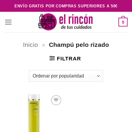
Saltar
ENVÍO GRATIS POR COMPRAS SUPERIORES A 50€
al
contenido
0
Inicio
»
Champú pelo rizado
FILTRAR
Añadir
a la
lista de
deseos