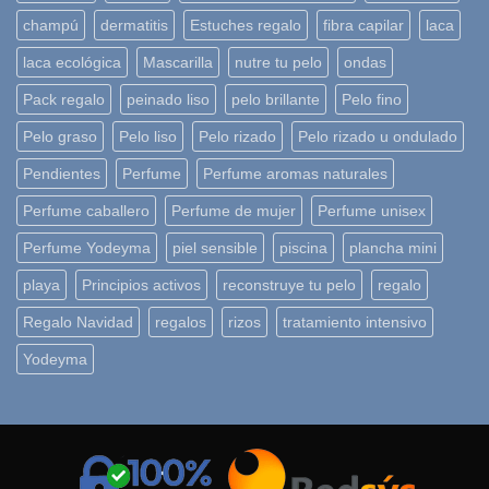
champú
dermatitis
Estuches regalo
fibra capilar
laca
laca ecológica
Mascarilla
nutre tu pelo
ondas
Pack regalo
peinado liso
pelo brillante
Pelo fino
Pelo graso
Pelo liso
Pelo rizado
Pelo rizado u ondulado
Pendientes
Perfume
Perfume aromas naturales
Perfume caballero
Perfume de mujer
Perfume unisex
Perfume Yodeyma
piel sensible
piscina
plancha mini
playa
Principios activos
reconstruye tu pelo
regalo
Regalo Navidad
regalos
rizos
tratamiento intensivo
Yodeyma