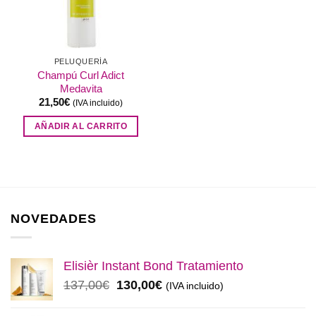
PELUQUERÍA
Champú Curl Adict
Medavita
21,50
€
(IVA incluido)
AÑADIR AL CARRITO
NOVEDADES
Elisièr Instant Bond Tratamiento
El
El
137,00
€
130,00
€
(IVA incluido)
precio
precio