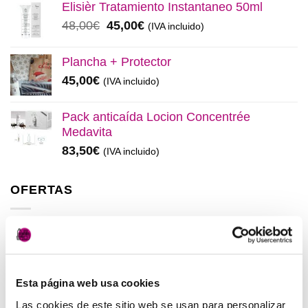
original
actual
Elisièr Tratamiento Instantaneo 50ml
era:
es:
El
El
48,00
€
45,00
€
(IVA incluido)
137,00€.
130,00€.
precio
precio
original
actual
Plancha + Protector
era:
es:
45,00
€
(IVA incluido)
48,00€.
45,00€.
Pack anticaída Locion Concentrée
Medavita
83,50
€
(IVA incluido)
OFERTAS
Elisièr Instant Bond Tratamiento
El
El
137,00
€
130,00
€
(IVA incluido)
precio
precio
Esta página web usa cookies
original
actual
Elisièr Tratamiento Instantaneo 50ml
era:
es:
Las cookies de este sitio web se usan para personalizar