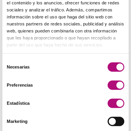
precio
precio
el contenido y los anuncios, ofrecer funciones de redes
original
actual
sociales y analizar el tráfico. Además, compartimos
Paleta de Maquillaje Avon
era:
es:
información sobre el uso que haga del sitio web con
El
El
32,99
€
28,50
€
(IVA incluido)
48,00€.
45,00€.
nuestros partners de redes sociales, publicidad y análisis
precio
precio
web, quienes pueden combinarla con otra información
original
actual
Maquíllate
que les haya proporcionado o que hayan recopilado a
era:
es:
El
El
11,99
€
8,50
€
(IVA incluido)
partir del uso que haya hecho de sus servicios.
32,99€.
28,50€.
precio
precio
original
actual
Selección
era:
es:
MEJOR VALORADOS
Necesarias
de
11,99€.
8,50€.
consentimiento
Pendientes Negro
Preferencias
3,00
€
(IVA incluido)
Estadística
Champú Huile d´etoile
22,50
€
(IVA incluido)
Marketing
Champú Curl Adict Medavita