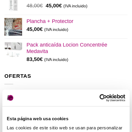
era:
es:
El
El
48,00
€
45,00
€
(IVA incluido)
137,00€.
130,00€.
precio
precio
original
actual
Plancha + Protector
era:
es:
45,00
€
(IVA incluido)
48,00€.
45,00€.
Pack anticaída Locion Concentrée
Medavita
83,50
€
(IVA incluido)
OFERTAS
Elisièr Instant Bond Tratamiento
El
El
137,00
€
130,00
€
(IVA incluido)
precio
precio
original
actual
Esta página web usa cookies
Elisièr Tratamiento Instantaneo 50ml
era:
es:
El
El
48,00
€
45,00
€
Las cookies de este sitio web se usan para personalizar
(IVA incluido)
137,00€.
130,00€.