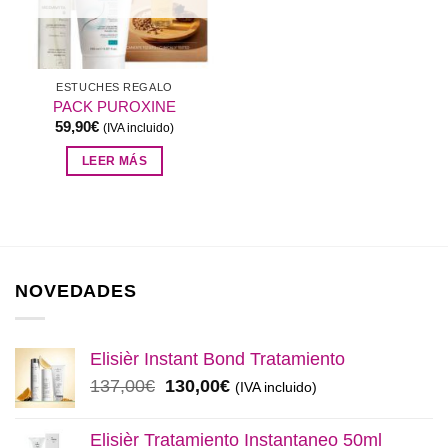
ESTUCHES REGALO
PACK PUROXINE
59,90
€
(IVA incluido)
LEER MÁS
NOVEDADES
Elisièr Instant Bond Tratamiento
El
El
137,00
€
130,00
€
(IVA incluido)
precio
precio
original
actual
Elisièr Tratamiento Instantaneo 50ml