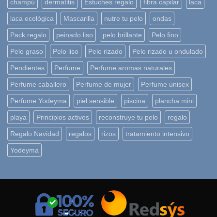
champú
dermatitis
Estuches regalo
fibra capilar
laca
laca ecológica
Mascarilla
nutre tu pelo
ondas
Pack regalo
peinado liso
pelo brillante
Pelo fino
Pelo graso
Pelo liso
Pelo rizado
Pelo rizado u ondulado
Pendientes
Perfume
Perfume aromas naturales
Perfume caballero
Perfume de mujer
Perfume unisex
Perfume Yodeyma
piel sensible
piscina
plancha mini
playa
Principios activos
reconstruye tu pelo
regalo
Regalo Navidad
regalos
rizos
tratamiento intensivo
Yodeyma