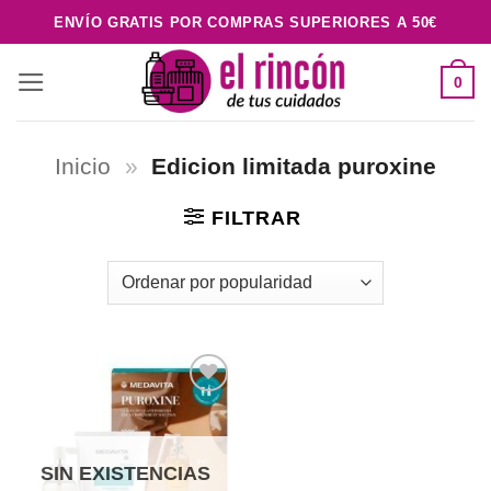
Saltar
ENVÍO GRATIS POR COMPRAS SUPERIORES A 50€
al
contenido
0
Inicio
»
Edicion limitada puroxine
FILTRAR
Añadir
a la
lista de
deseos
SIN EXISTENCIAS