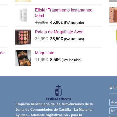
precio
precio
original
actual
Elisièr Tratamiento Instantaneo
era:
es:
50ml
137,00€.
130,00€.
El
El
48,00
€
45,00
€
(IVA incluido)
precio
precio
Paleta de Maquillaje Avon
original
actual
era:
El
es:
El
32,99
€
28,50
€
(IVA incluido)
48,00€.
precio
45,00€.
precio
original
actual
rée
Maquíllate
era:
es:
El
El
11,99
€
8,50
€
32,99€.
(IVA incluido)
28,50€.
precio
precio
original
actual
era:
es:
11,99€.
8,50€.
ET
Ace
Empresa beneficiaria de las subvenciones de la
Junta de Comunidades de Castilla - La Mancha:
bisu
Ayudas - Adelante Digitalización - para la