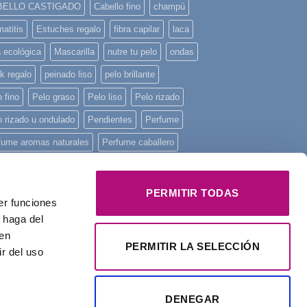
BELLO CASTIGADO
Cabello fino
champú
atitis
Estuches regalo
fibra capilar
laca
a ecológica
Mascarilla
nutre tu pelo
ondas
k regalo
peinado liso
pelo brillante
 fino
Pelo graso
Pelo liso
Pelo rizado
o rizado u ondulado
Pendientes
Perfume
fume aromas naturales
Perfume caballero
fume de mujer
Perfume unisex
fume Yodeyma
piel sensible
piscina
PERMITIR TODAS
er funciones
ncha mini
playa
Principios activos
 haga del
onstruye tu pelo
regalo
Regalo Navidad
den
PERMITIR LA SELECCIÓN
r del uso
alos
rizos
tratamiento intensivo
Yodeyma
DENEGAR