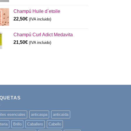
Champú Huile d´etoile
22,50
€
(IVA incluido)
Champú Curl Adict Medavita
21,50
€
(IVA incluido)
IQUETAS
ites esenciales
anticaspa
anticaída
teria
Brillo
Caballero
Cabello