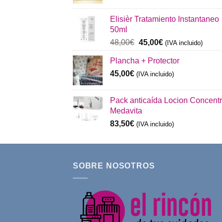
precio
precio
original
actual
Elisièr Tratamiento Instantaneo
era:
es:
50ml
137,00€.
130,00€.
El
El
48,00
€
45,00
€
(IVA incluido)
precio
precio
Plancha + Protector
original
actual
era:
es:
45,00
€
(IVA incluido)
48,00€.
45,00€.
Pack anticaída Locion Concent
Medavita
83,50
€
(IVA incluido)
SOBRE NOSOTROS