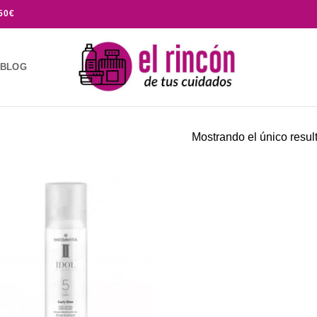
50€
BLOG
Mostrando el único resul
Añadir
a la
lista de
deseos