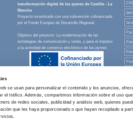
CA
transformación digital de las pymes de Castilla - La
Mancha
derm
Proyecto incentivado con una subvención cofinanciada
lac
por el Fondo Europeo de Desarrollo Regional
Pac
Objetivo del proyecto: La modernización de las
estrategias de comunicación y venta, y para el impulso
Pelo
a la actividad de comercio electrónico de las pymes
Pel
Per
Per
ies
Per
web se usan para personalizar el contenido y los anuncios, ofrec
pla
ar el tráfico. Además, compartimos información sobre el uso que
rec
tners de redes sociales, publicidad y análisis web, quienes pue
ación que les haya proporcionado o que hayan recopilado a parti
reg
vicios.