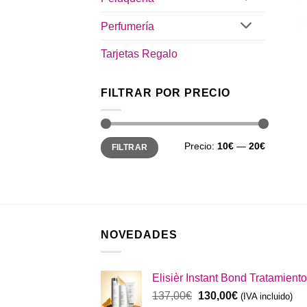
Perfumería
Tarjetas Regalo
FILTRAR POR PRECIO
Precio
Precio
Precio:
10€
—
20€
FILTRAR
mínimo
máximo
NOVEDADES
Elisièr Instant Bond Tratamiento
El
El
137,00
€
130,00
€
(IVA incluido)