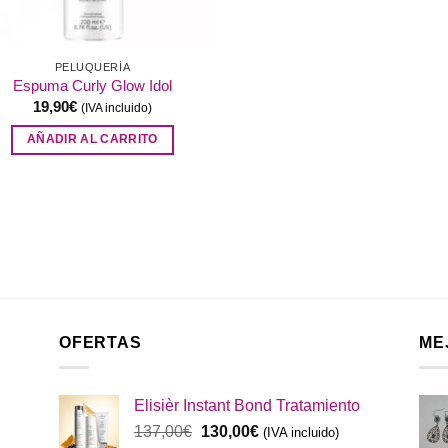
PELUQUERÍA
Espuma Curly Glow Idol
19,90
€
(IVA incluido)
AÑADIR AL CARRITO
OFERTAS
ME
Elisièr Instant Bond Tratamiento
El
El
137,00
€
130,00
€
(IVA incluido)