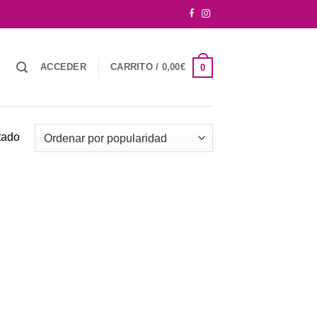
ACCEDER
CARRITO /
0,00
€
0
tado