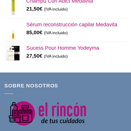
Champú Curl Adict Medavita
21,50
€
(IVA incluido)
Sérum reconstrucción capilar Medavita
85,00
€
(IVA incluido)
Sucess Pour Homme Yodeyma
27,50
€
(IVA incluido)
SOBRE NOSOTROS