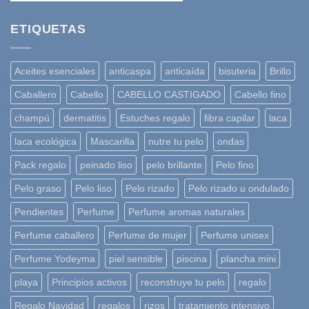
ETIQUETAS
Aceites esenciales
anticaspa
anticaída
bisuteria
Brillo
Caballero
Cabello
CABELLO CASTIGADO
Cabello fino
champú
dermatitis
Estuches regalo
fibra capilar
laca
laca ecológica
Mascarilla
nutre tu pelo
ondas
Pack regalo
peinado liso
pelo brillante
Pelo fino
Pelo graso
Pelo liso
Pelo rizado
Pelo rizado u ondulado
Pendientes
Perfume
Perfume aromas naturales
Perfume caballero
Perfume de mujer
Perfume unisex
Perfume Yodeyma
piel sensible
piscina
plancha mini
playa
Principios activos
reconstruye tu pelo
regalo
Regalo Navidad
regalos
rizos
tratamiento intensivo