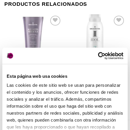
PRODUCTOS RELACIONADOS
Añadir
Añadir
a la
a la
lista de
lista de
deseos
deseos
Esta página web usa cookies
PELUQUERÍA
CUIDADO CABALLERO
Mascarilla Keratin Miracle
Cera Titan Idol Medavita
Las cookies de este sitio web se usan para personalizar
Medavita
24,50
€
(IVA incluido)
el contenido y los anuncios, ofrecer funciones de redes
24,50
€
(IVA incluido)
AÑADIR AL CARRITO
sociales y analizar el tráfico. Además, compartimos
AÑADIR AL CARRITO
información sobre el uso que haga del sitio web con
nuestros partners de redes sociales, publicidad y análisis
web, quienes pueden combinarla con otra información
que les haya proporcionado o que hayan recopilado a