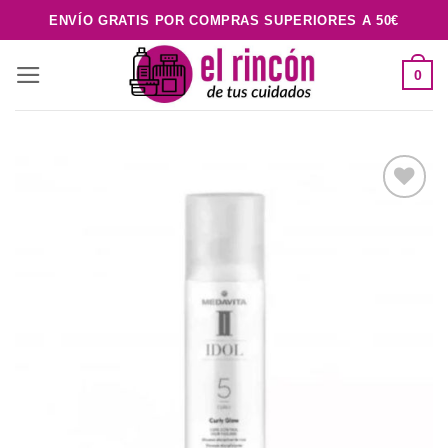
Saltar
ENVÍO GRATIS POR COMPRAS SUPERIORES A 50€
al
contenido
0
Añadir
a la
lista de
deseos