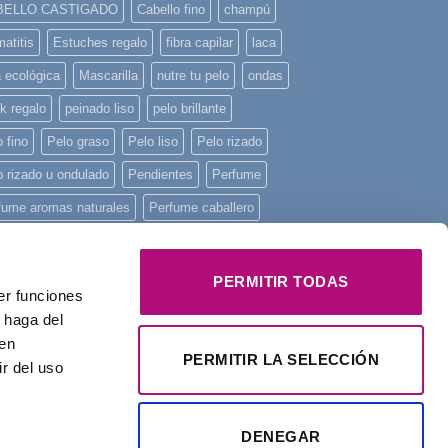
BELLO CASTIGADO
Cabello fino
champú
atitis
Estuches regalo
fibra capilar
laca
a ecológica
Mascarilla
nutre tu pelo
ondas
k regalo
peinado liso
pelo brillante
 fino
Pelo graso
Pelo liso
Pelo rizado
o rizado u ondulado
Pendientes
Perfume
fume aromas naturales
Perfume caballero
fume de mujer
Perfume unisex
fume Yodeyma
piel sensible
piscina
PERMITIR TODAS
er funciones
ncha mini
playa
Principios activos
 haga del
onstruye tu pelo
regalo
Regalo Navidad
den
PERMITIR LA SELECCIÓN
r del uso
alos
rizos
tratamiento intensivo
Yodeyma
DENEGAR