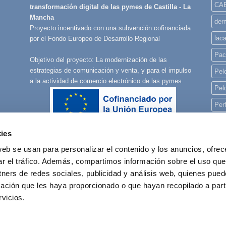
CA
transformación digital de las pymes de Castilla - La
Mancha
derm
Proyecto incentivado con una subvención cofinanciada
lac
por el Fondo Europeo de Desarrollo Regional
Pac
Objetivo del proyecto: La modernización de las
estrategias de comunicación y venta, y para el impulso
Pelo
a la actividad de comercio electrónico de las pymes
Pel
Per
Per
ies
Per
web se usan para personalizar el contenido y los anuncios, ofrec
pla
ar el tráfico. Además, compartimos información sobre el uso que
rec
tners de redes sociales, publicidad y análisis web, quienes pue
ación que les haya proporcionado o que hayan recopilado a parti
reg
vicios.