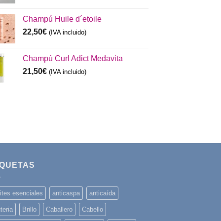
Champú Huile d´etoile
22,50
€
(IVA incluido)
Champú Curl Adict Medavita
21,50
€
(IVA incluido)
IQUETAS
ites esenciales
anticaspa
anticaída
teria
Brillo
Caballero
Cabello