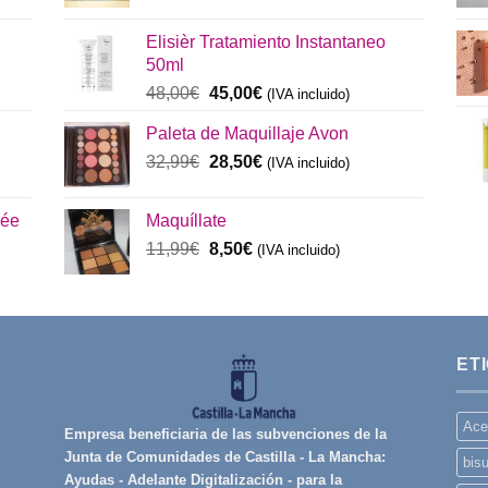
precio
precio
original
actual
Elisièr Tratamiento Instantaneo
era:
es:
50ml
137,00€.
130,00€.
El
El
48,00
€
45,00
€
(IVA incluido)
precio
precio
Paleta de Maquillaje Avon
original
actual
era:
El
es:
El
32,99
€
28,50
€
(IVA incluido)
48,00€.
precio
45,00€.
precio
original
actual
rée
Maquíllate
era:
es:
El
El
11,99
€
8,50
€
32,99€.
(IVA incluido)
28,50€.
precio
precio
original
actual
era:
es:
11,99€.
8,50€.
ET
Ace
Empresa beneficiaria de las subvenciones de la
Junta de Comunidades de Castilla - La Mancha:
bisu
Ayudas - Adelante Digitalización - para la