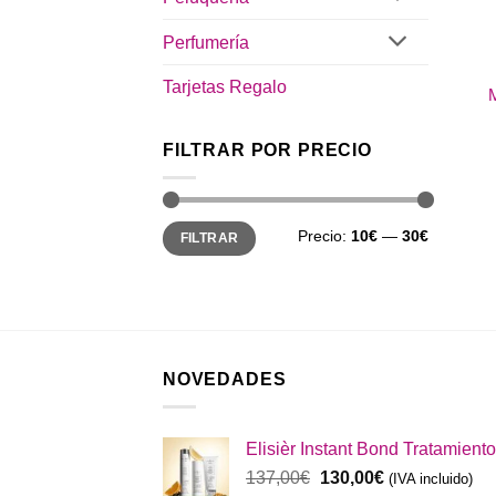
Perfumería
Tarjetas Regalo
M
FILTRAR POR PRECIO
Precio
Precio
Precio:
10€
—
30€
FILTRAR
mínimo
máximo
NOVEDADES
Elisièr Instant Bond Tratamiento
El
El
137,00
€
130,00
€
(IVA incluido)