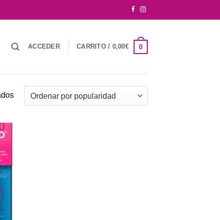
ACCEDER
CARRITO /
0,00
€
0
Ordenado
ados
por
popularidad
dir
la
a de
eos