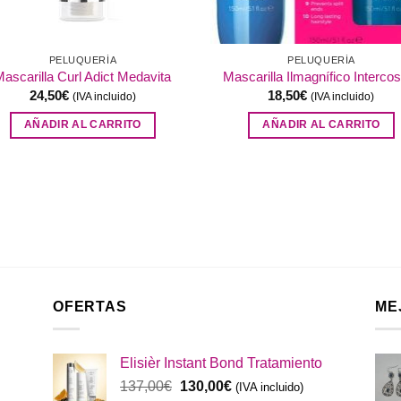
PELUQUERÍA
PELUQUERÍA
ascarilla Curl Adict Medavita
Mascarilla Ilmagnífico Interc
24,50
€
18,50
€
(IVA incluido)
(IVA incluido)
AÑADIR AL CARRITO
AÑADIR AL CARRITO
OFERTAS
ME
Elisièr Instant Bond Tratamiento
El
El
137,00
€
130,00
€
(IVA incluido)