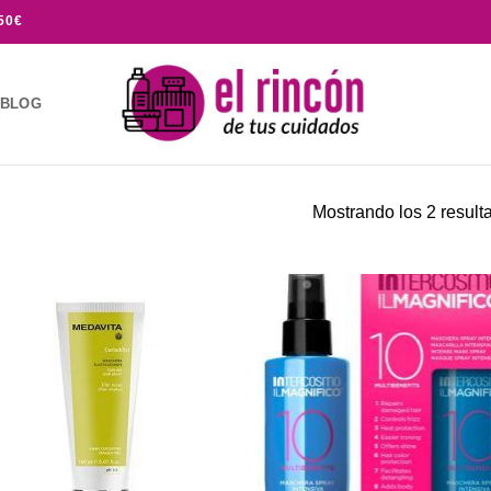
50€
BLOG
Mostrando los 2 result
Añadir
Aña
a la
a 
lista de
list
deseos
des