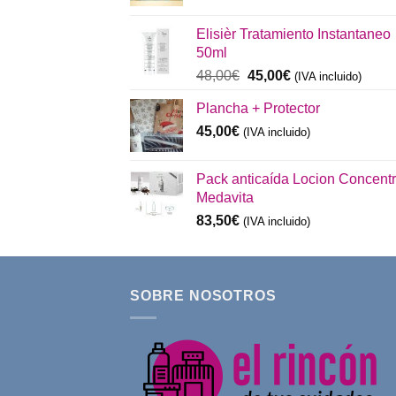
precio
precio
original
actual
Elisièr Tratamiento Instantaneo
era:
es:
50ml
137,00€.
130,00€.
El
El
48,00
€
45,00
€
(IVA incluido)
precio
precio
Plancha + Protector
original
actual
era:
es:
45,00
€
(IVA incluido)
48,00€.
45,00€.
Pack anticaída Locion Concent
Medavita
83,50
€
(IVA incluido)
SOBRE NOSOTROS