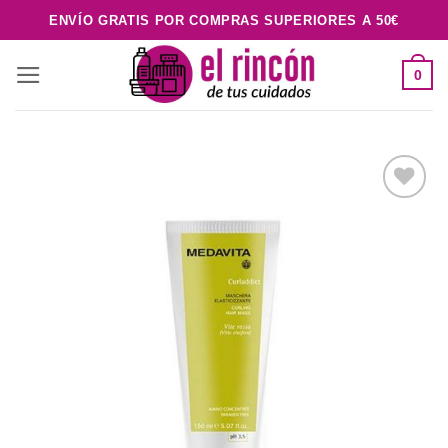
Saltar
ENVÍO GRATIS POR COMPRAS SUPERIORES A 50€
al
contenido
0
Añadir
a la
lista de
deseos