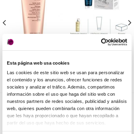
lista de
lista de
deseos
deseos
PELUQUERÍA
CUIDADO CABALLERO
Mascarilla Huile D`Etoile
Kit Anticaída para hombre
Medavita
Lotion Concentrée
Medavita
25,50
€
(IVA incluido)
Esta página web usa cookies
74,50
€
(IVA incluido)
AÑADIR AL CARRITO
Las cookies de este sitio web se usan para personalizar
AÑADIR AL CARRITO
el contenido y los anuncios, ofrecer funciones de redes
sociales y analizar el tráfico. Además, compartimos
información sobre el uso que haga del sitio web con
nuestros partners de redes sociales, publicidad y análisis
NOVEDADES
web, quienes pueden combinarla con otra información
que les haya proporcionado o que hayan recopilado a
partir del uso que haya hecho de sus servicios.
Elisièr Instant Bond Tratamiento