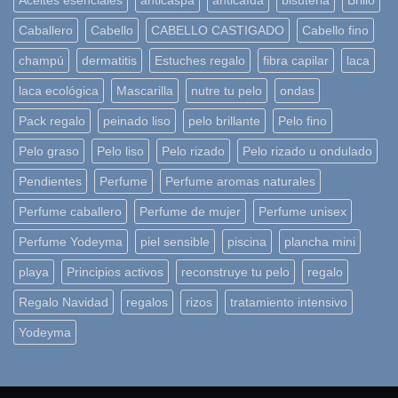
Aceites esenciales
anticaspa
anticaída
bisuteria
Brillo
Caballero
Cabello
CABELLO CASTIGADO
Cabello fino
champú
dermatitis
Estuches regalo
fibra capilar
laca
laca ecológica
Mascarilla
nutre tu pelo
ondas
Pack regalo
peinado liso
pelo brillante
Pelo fino
Pelo graso
Pelo liso
Pelo rizado
Pelo rizado u ondulado
Pendientes
Perfume
Perfume aromas naturales
Perfume caballero
Perfume de mujer
Perfume unisex
Perfume Yodeyma
piel sensible
piscina
plancha mini
playa
Principios activos
reconstruye tu pelo
regalo
Regalo Navidad
regalos
rizos
tratamiento intensivo
Yodeyma