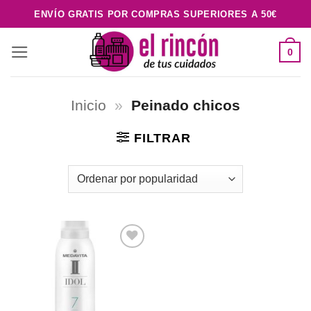
Saltar
ENVÍO GRATIS POR COMPRAS SUPERIORES A 50€
al
contenido
0
Inicio
»
Peinado chicos
FILTRAR
Añadir
a la
lista de
deseos