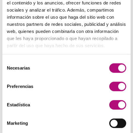
precio
precio
el contenido y los anuncios, ofrecer funciones de redes
original
actual
sociales y analizar el tráfico. Además, compartimos
Paleta de Maquillaje Avon
era:
es:
información sobre el uso que haga del sitio web con
El
El
32,99
€
28,50
€
(IVA incluido)
48,00€.
45,00€.
nuestros partners de redes sociales, publicidad y análisis
precio
precio
web, quienes pueden combinarla con otra información
original
actual
Maquíllate
que les haya proporcionado o que hayan recopilado a
era:
es:
El
El
11,99
€
8,50
€
(IVA incluido)
partir del uso que haya hecho de sus servicios.
32,99€.
28,50€.
precio
precio
original
actual
Selección
era:
es:
MEJOR VALORADOS
Necesarias
de
11,99€.
8,50€.
consentimiento
Pendientes Negro
Preferencias
3,00
€
(IVA incluido)
Estadística
Champú Huile d´etoile
22,50
€
(IVA incluido)
Marketing
Champú Curl Adict Medavita