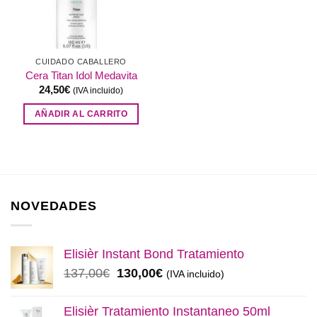
CUIDADO CABALLERO
Cera Titan Idol Medavita
24,50
€
(IVA incluido)
AÑADIR AL CARRITO
NOVEDADES
Elisièr Instant Bond Tratamiento
El
El
137,00
€
130,00
€
(IVA incluido)
precio
precio
original
actual
Elisièr Tratamiento Instantaneo 50ml