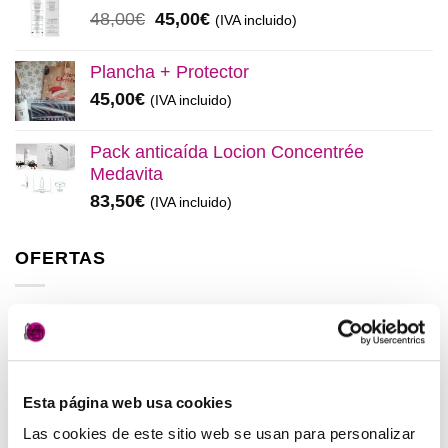
era:
es:
El
El
48,00
€
45,00
€
(IVA incluido)
137,00€.
130,00€.
precio
precio
original
actual
Plancha + Protector
era:
es:
45,00
€
(IVA incluido)
48,00€.
45,00€.
Pack anticaída Locion Concentrée
Medavita
83,50
€
(IVA incluido)
OFERTAS
Elisièr Instant Bond Tratamiento
El
El
137,00
€
130,00
€
(IVA incluido)
precio
precio
original
actual
Esta página web usa cookies
Elisièr Tratamiento Instantaneo 50ml
era:
es:
El
El
48,00
€
45,00
€
Las cookies de este sitio web se usan para personalizar
(IVA incluido)
137,00€.
130,00€.