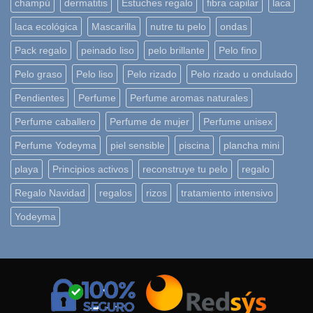
champú
dermatitis
Estuches regalo
fibra capilar
laca
laca ecológica
Mascarilla
nutre tu pelo
ondas
Pack regalo
peinado liso
pelo brillante
Pelo fino
Pelo graso
Pelo liso
Pelo rizado
Pelo rizado u ondulado
Pendientes
Perfume
Perfume aromas naturales
Perfume caballero
Perfume de mujer
Perfume unisex
Perfume Yodeyma
piel sensible
piscina
plancha mini
playa
Principios activos
reconstruye tu pelo
regalo
Regalo Navidad
regalos
rizos
tratamiento intensivo
Yodeyma