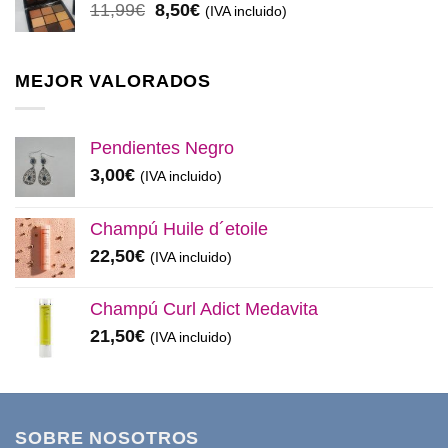
El
El
11,99
€
8,50
€
(IVA incluido)
32,99€.
28,50€.
precio
precio
original
actual
era:
es:
MEJOR VALORADOS
11,99€.
8,50€.
Pendientes Negro
3,00
€
(IVA incluido)
Champú Huile d´etoile
22,50
€
(IVA incluido)
Champú Curl Adict Medavita
21,50
€
(IVA incluido)
SOBRE NOSOTROS