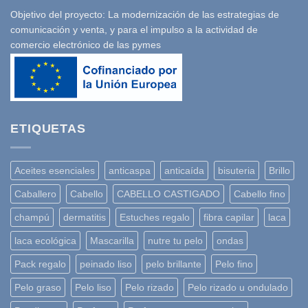
Objetivo del proyecto: La modernización de las estrategias de
comunicación y venta, y para el impulso a la actividad de
comercio electrónico de las pymes
ETIQUETAS
Aceites esenciales
anticaspa
anticaída
bisuteria
Brillo
Caballero
Cabello
CABELLO CASTIGADO
Cabello fino
champú
dermatitis
Estuches regalo
fibra capilar
laca
laca ecológica
Mascarilla
nutre tu pelo
ondas
Pack regalo
peinado liso
pelo brillante
Pelo fino
Pelo graso
Pelo liso
Pelo rizado
Pelo rizado u ondulado