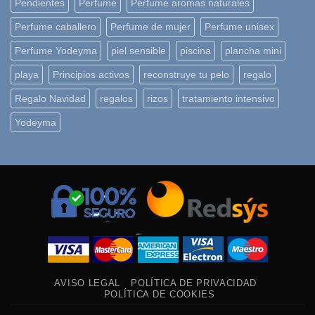
Pendientes
Perfume
Perfume aromas naturales
Perfume caballero
Perfume de mujer
Perfume unisex
Perfume Yodeyma
piel sensible
piscina
plancha mini
playa
Principios activos
reconstruye tu pelo
regalo
Regalo Navidad
regalos
rizos
tratamiento intensivo
Yodeyma
AVISO LEGAL
POLÍTICA DE PRIVACIDAD
POLÍTICA DE COOKIES