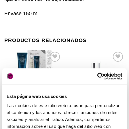
Envase 150 ml
PRODUCTOS RELACIONADOS
Añadir
Añadir
a la
a la
lista de
lista de
deseos
deseos
SIN EXISTENCIAS
Esta página web usa cookies
Las cookies de este sitio web se usan para personalizar
el contenido y los anuncios, ofrecer funciones de redes
CUIDADO CABALLERO
CUIDADO CABALLERO
Kit Anticaída para hombre
Shoother Aceite de Barba
sociales y analizar el tráfico. Además, compartimos
Lotion Concentrée
Medavita
información sobre el uso que haga del sitio web con