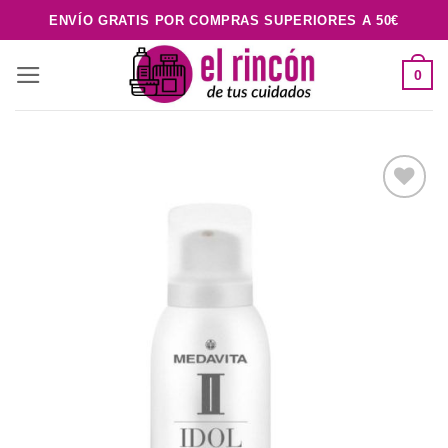
Saltar
ENVÍO GRATIS POR COMPRAS SUPERIORES A 50€
al
contenido
0
Añadir
a la
lista de
deseos