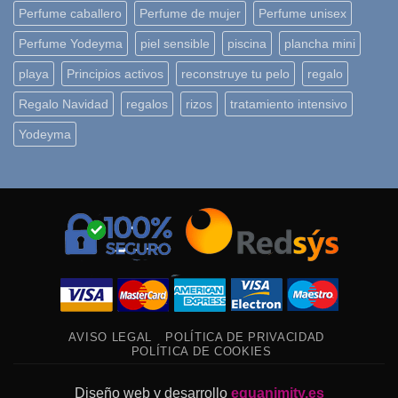
Perfume caballero
Perfume de mujer
Perfume unisex
Perfume Yodeyma
piel sensible
piscina
plancha mini
playa
Principios activos
reconstruye tu pelo
regalo
Regalo Navidad
regalos
rizos
tratamiento intensivo
Yodeyma
AVISO LEGAL
POLÍTICA DE PRIVACIDAD
POLÍTICA DE COOKIES
Diseño web y desarrollo
equanimity.es