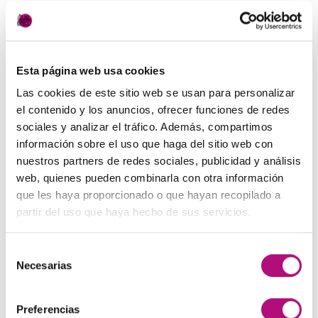
Apto para todo tipo de cabello, no engrasa ni
apelmaza.
Esta página web usa cookies
Las cookies de este sitio web se usan para personalizar
PRODUCTOS RELACIONADOS
el contenido y los anuncios, ofrecer funciones de redes
sociales y analizar el tráfico. Además, compartimos
información sobre el uso que haga del sitio web con
nuestros partners de redes sociales, publicidad y análisis
Añadir
Añadir
a la
a la
web, quienes pueden combinarla con otra información
lista de
lista de
que les haya proporcionado o que hayan recopilado a
deseos
deseos
partir del uso que haya hecho de sus servicios.
Selección
Necesarias
de
PELUQUERÍA
PELUQUERÍA
consentimiento
Sérum reconstrucción
Champú Post Color
capilar Medavita
Medavita
Preferencias
85,00
€
21,50
€
(IVA incluido)
(IVA incluido)