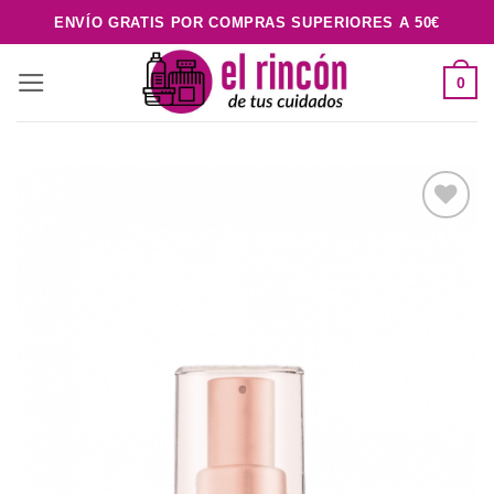
Saltar
ENVÍO GRATIS POR COMPRAS SUPERIORES A 50€
al
contenido
0
Añadir
a la
lista de
deseos