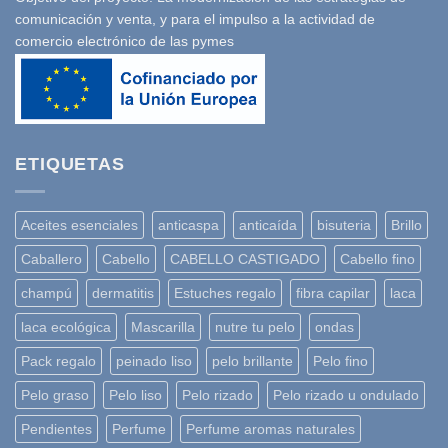
comunicación y venta, y para el impulso a la actividad de
comercio electrónico de las pymes
ETIQUETAS
Aceites esenciales
anticaspa
anticaída
bisuteria
Brillo
Caballero
Cabello
CABELLO CASTIGADO
Cabello fino
champú
dermatitis
Estuches regalo
fibra capilar
laca
laca ecológica
Mascarilla
nutre tu pelo
ondas
Pack regalo
peinado liso
pelo brillante
Pelo fino
Pelo graso
Pelo liso
Pelo rizado
Pelo rizado u ondulado
Pendientes
Perfume
Perfume aromas naturales