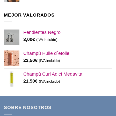
precio
precio
original
actual
era:
es:
MEJOR VALORADOS
11,99€.
8,50€.
Pendientes Negro
3,00
€
(IVA incluido)
Champú Huile d´etoile
22,50
€
(IVA incluido)
Champú Curl Adict Medavita
21,50
€
(IVA incluido)
SOBRE NOSOTROS