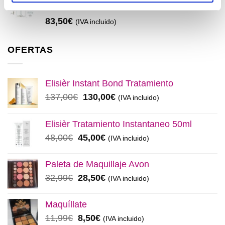
Medavita
83,50
€
(IVA incluido)
OFERTAS
Elisièr Instant Bond Tratamiento
El
El
137,00
€
130,00
€
(IVA incluido)
precio
precio
original
actual
Elisièr Tratamiento Instantaneo 50ml
era:
es:
El
El
48,00
€
45,00
€
(IVA incluido)
137,00€.
130,00€.
precio
precio
original
actual
Paleta de Maquillaje Avon
era:
es:
El
El
32,99
€
28,50
€
(IVA incluido)
48,00€.
45,00€.
precio
precio
original
actual
Maquíllate
era:
es:
El
El
11,99
€
8,50
€
(IVA incluido)
32,99€.
28,50€.