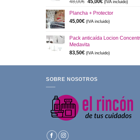
El
El
48,00
€
45,00
€
(IVA incluido)
precio
precio
Plancha + Protector
original
actual
era:
es:
45,00
€
(IVA incluido)
48,00€.
45,00€.
Pack anticaída Locion Concent
Medavita
83,50
€
(IVA incluido)
SOBRE NOSOTROS