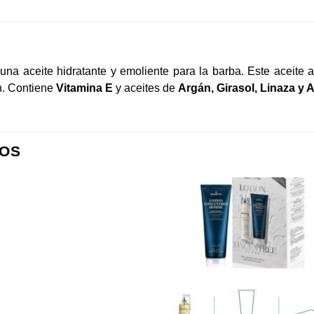
una aceite hidratante y emoliente para la barba. Este aceite 
ón. Contiene
Vitamina E
y aceites de
Argán, Girasol, Linaza y
OS
Añadir
Aña
a la
a l
lista de
lista
deseos
des