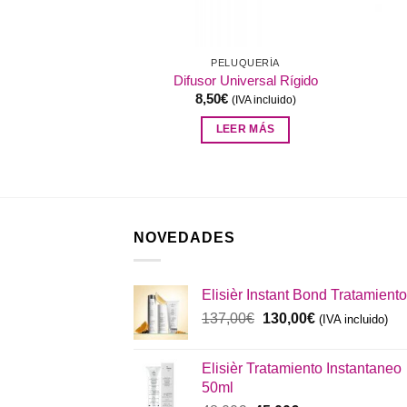
QUERÍA
PELUQUERÍA
Huile D´Etoile
Difusor Universal Rígido
avita
8,50
€
(IVA incluido)
IVA incluido)
LEER MÁS
AL CARRITO
NOVEDADES
Elisièr Instant Bond Tratamiento
El
El
137,00
€
130,00
€
(IVA incluido)
precio
precio
original
actual
Elisièr Tratamiento Instantaneo
era:
es:
50ml
137,00€.
130,00€.