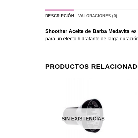
DESCRIPCIÓN
VALORACIONES (0)
Shoother Aceite de Barba Medavita
es 
para un efecto hidratante de larga duraci
PRODUCTOS RELACIONAD
Añadir
Añadir
a la
a la
lista de
lista de
deseos
deseos
SIN EXISTENCIAS