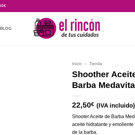
50€
BLOG
Inicio
»
Tienda
Shoother Aceit
Añadir
Barba Medavita
a la
lista de
deseos
22,50
€
(IVA incluido)
Shooter Aceite de Barba Med
aceite hidratante y emoliente
de la barba.