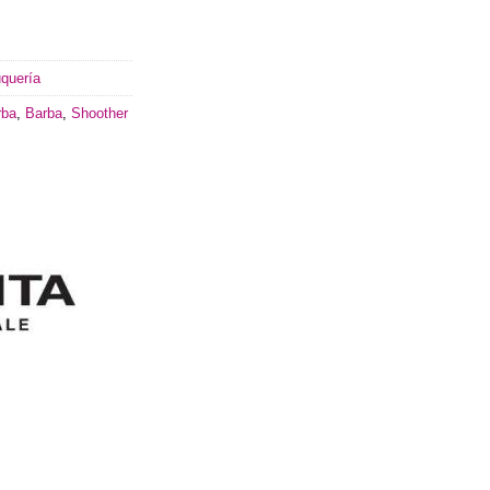
quería
rba
,
Barba
,
Shoother