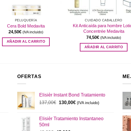
PELUQUERÍA
CUIDADO CABALLERO
Kit Anticaída para hombre Loti
Cera Bold Medavita
Concentrée Medavita
24,50
€
(IVA incluido)
74,50
€
(IVA incluido)
AÑADIR AL CARRITO
AÑADIR AL CARRITO
OFERTAS
ME
Elisièr Instant Bond Tratamiento
El
El
137,00
€
130,00
€
(IVA incluido)
precio
precio
original
actual
Elisièr Tratamiento Instantaneo
era:
es:
50ml
137,00€.
130,00€.