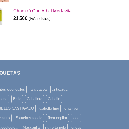
Champú Curl Adict Medavita
21,50
€
(IVA incluido)
IQUETAS
ites esenciales
anticaspa
anticaída
teria
Brillo
Caballero
Cabello
BELLO CASTIGADO
Cabello fino
champú
atitis
Estuches regalo
fibra capilar
laca
a ecológica
Mascarilla
nutre tu pelo
ondas