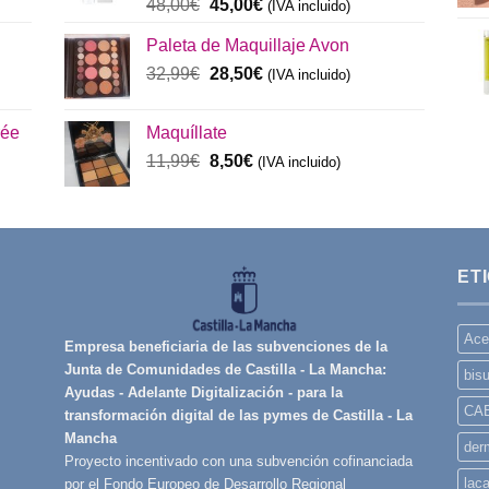
El
El
48,00
€
45,00
€
(IVA incluido)
precio
precio
Paleta de Maquillaje Avon
original
actual
era:
El
es:
El
32,99
€
28,50
€
(IVA incluido)
48,00€.
precio
45,00€.
precio
original
actual
rée
Maquíllate
era:
es:
El
El
11,99
€
8,50
€
32,99€.
(IVA incluido)
28,50€.
precio
precio
original
actual
era:
es:
11,99€.
8,50€.
ET
Ace
Empresa beneficiaria de las subvenciones de la
Junta de Comunidades de Castilla - La Mancha:
bisu
Ayudas - Adelante Digitalización - para la
CA
transformación digital de las pymes de Castilla - La
Mancha
derm
Proyecto incentivado con una subvención cofinanciada
lac
por el Fondo Europeo de Desarrollo Regional