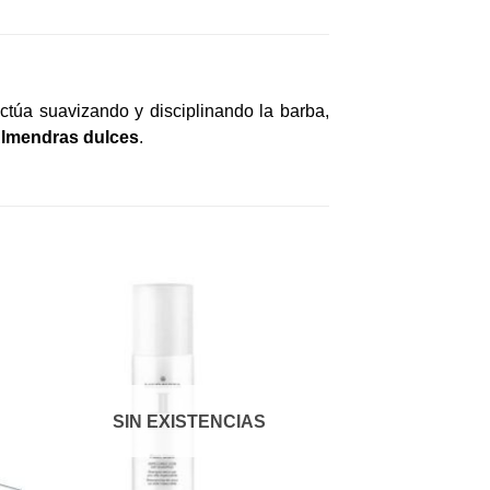
actúa suavizando y disciplinando la barba,
 Almendras dulces
.
dir
Añadir
a
a la
 de
lista de
eos
deseos
SIN EXISTENCIAS