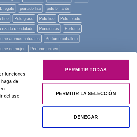
k regalo
peinado liso
pelo brillante
 fino
Pelo graso
Pelo liso
Pelo rizado
o rizado u ondulado
Pendientes
Perfume
fume aromas naturales
Perfume caballero
fume de mujer
Perfume unisex
fume Yodeyma
piel sensible
piscina
ncha mini
playa
Principios activos
PERMITIR TODAS
er funciones
onstruye tu pelo
regalo
Regalo Navidad
 haga del
den
alos
rizos
tratamiento intensivo
Yodeyma
PERMITIR LA SELECCIÓN
r del uso
DENEGAR