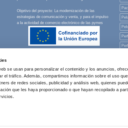
Pac
Objetivo del proyecto: La modernización de las
estrategias de comunicación y venta, y para el impulso
Pelo
a la actividad de comercio electrónico de las pymes
Pel
Per
Per
Per
ies
pla
web se usan para personalizar el contenido y los anuncios, ofrec
rec
ar el tráfico. Además, compartimos información sobre el uso que
tners de redes sociales, publicidad y análisis web, quienes pue
reg
ación que les haya proporcionado o que hayan recopilado a parti
vicios.
POLÍTICA DE COOKIES