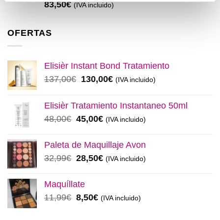
83,50
€
(IVA incluido)
OFERTAS
Elisièr Instant Bond Tratamiento
El
El
137,00
€
130,00
€
(IVA incluido)
precio
precio
original
actual
Elisièr Tratamiento Instantaneo 50ml
era:
es:
El
El
48,00
€
45,00
€
(IVA incluido)
137,00€.
130,00€.
precio
precio
original
actual
Paleta de Maquillaje Avon
era:
es:
El
El
32,99
€
28,50
€
(IVA incluido)
48,00€.
45,00€.
precio
precio
original
actual
Maquíllate
era:
es:
El
El
11,99
€
8,50
€
(IVA incluido)
32,99€.
28,50€.
precio
precio
original
actual