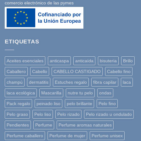
comercio electrónico de las pymes
ETIQUETAS
Aceites esenciales
anticaspa
anticaída
bisuteria
Brillo
Caballero
Cabello
CABELLO CASTIGADO
Cabello fino
champú
dermatitis
Estuches regalo
fibra capilar
laca
laca ecológica
Mascarilla
nutre tu pelo
ondas
Pack regalo
peinado liso
pelo brillante
Pelo fino
Pelo graso
Pelo liso
Pelo rizado
Pelo rizado u ondulado
Pendientes
Perfume
Perfume aromas naturales
Perfume caballero
Perfume de mujer
Perfume unisex