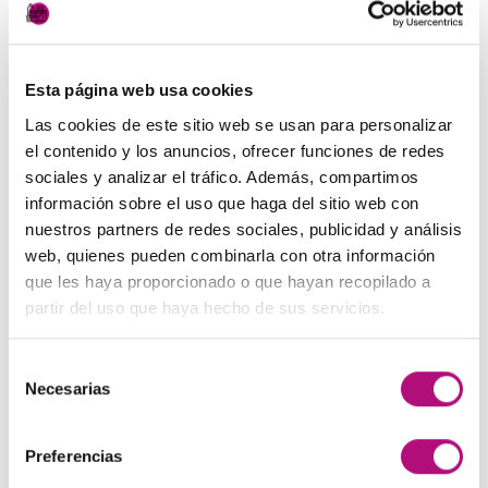
Concentrée de Medavita.
Esta página web usa cookies
PRODUCTOS RELACIONADOS
Las cookies de este sitio web se usan para personalizar
el contenido y los anuncios, ofrecer funciones de redes
sociales y analizar el tráfico. Además, compartimos
información sobre el uso que haga del sitio web con
Añadir
Añadir
nuestros partners de redes sociales, publicidad y análisis
a la
a la
lista de
lista de
web, quienes pueden combinarla con otra información
deseos
deseos
que les haya proporcionado o que hayan recopilado a
partir del uso que haya hecho de sus servicios.
Selección
Necesarias
PELUQUERÍA
PELUQUERÍA
de
Champú Keratin Miracle
Loción Luxviva Medavita
consentimiento
21,50
€
65,00
€
(IVA incluido)
(IVA incluido)
Preferencias
AÑADIR AL CARRITO
AÑADIR AL CARRITO