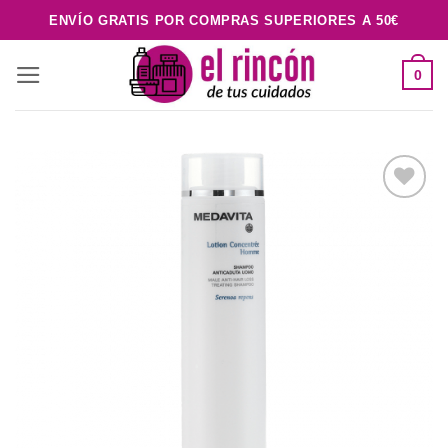
Saltar
ENVÍO GRATIS POR COMPRAS SUPERIORES A 50€
al
contenido
0
Añadir
a la
lista de
deseos