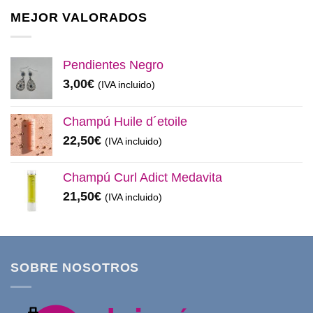
era:
es:
MEJOR VALORADOS
11,99€.
8,50€.
Pendientes Negro
3,00
€
(IVA incluido)
Champú Huile d´etoile
22,50
€
(IVA incluido)
Champú Curl Adict Medavita
21,50
€
(IVA incluido)
SOBRE NOSOTROS