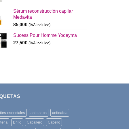
Sérum reconstrucción capilar
Medavita
85,00
€
(IVA incluido)
Sucess Pour Homme Yodeyma
27,50
€
(IVA incluido)
IQUETAS
ites esenciales
anticaspa
anticaída
teria
Brillo
Caballero
Cabello