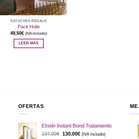
ESTUCHES REGALO
Pack Huile
49,50
€
(IVA incluido)
LEER MÁS
OFERTAS
ME
Elisièr Instant Bond Tratamiento
El
El
137,00
€
130,00
€
(IVA incluido)