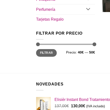
Perfumería
Tarjetas Regalo
FILTRAR POR PRECIO
Precio
Precio
Precio:
40€
—
50€
FILTRAR
mínimo
máximo
NOVEDADES
Elisièr Instant Bond Tratamiento
El
El
137,00
€
130,00
€
(IVA incluido)