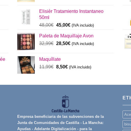
precio
precio
original
actual
Elisièr Tratamiento Instantaneo
era:
es:
50ml
137,00€.
130,00€.
El
El
48,00
€
45,00
€
(IVA incluido)
precio
precio
Paleta de Maquillaje Avon
original
actual
era:
El
es:
El
32,99
€
28,50
€
(IVA incluido)
48,00€.
precio
45,00€.
precio
original
actual
rée
Maquíllate
era:
es:
El
El
11,99
€
8,50
€
32,99€.
(IVA incluido)
28,50€.
precio
precio
original
actual
era:
es:
11,99€.
8,50€.
ET
Ace
Empresa beneficiaria de las subvenciones de la
Junta de Comunidades de Castilla - La Mancha:
bisu
Ayudas - Adelante Digitalización - para la