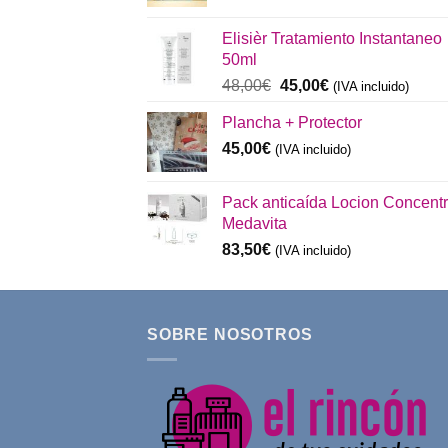
precio
precio
original
actual
Elisièr Tratamiento Instantaneo
era:
es:
50ml
137,00€.
130,00€.
El
El
48,00
€
45,00
€
(IVA incluido)
precio
precio
Plancha + Protector
original
actual
era:
es:
45,00
€
(IVA incluido)
48,00€.
45,00€.
Pack anticaída Locion Concent
Medavita
83,50
€
(IVA incluido)
SOBRE NOSOTROS