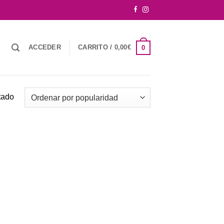
ACCEDER
CARRITO /
0,00
€
0
tado