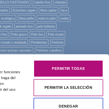
BELLO CASTIGADO
Cabello fino
champú
atitis
Estuches regalo
fibra capilar
laca
a ecológica
Mascarilla
nutre tu pelo
ondas
k regalo
peinado liso
pelo brillante
 fino
Pelo graso
Pelo liso
Pelo rizado
o rizado u ondulado
Pendientes
Perfume
fume aromas naturales
Perfume caballero
fume de mujer
Perfume unisex
fume Yodeyma
piel sensible
piscina
PERMITIR TODAS
er funciones
ncha mini
playa
Principios activos
 haga del
onstruye tu pelo
regalo
Regalo Navidad
den
PERMITIR LA SELECCIÓN
r del uso
alos
rizos
tratamiento intensivo
Yodeyma
DENEGAR