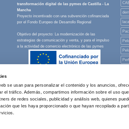
CA
transformación digital de las pymes de Castilla - La
Mancha
derm
Proyecto incentivado con una subvención cofinanciada
lac
por el Fondo Europeo de Desarrollo Regional
Pac
Objetivo del proyecto: La modernización de las
estrategias de comunicación y venta, y para el impulso
Pelo
a la actividad de comercio electrónico de las pymes
Pel
Per
Per
ies
Per
web se usan para personalizar el contenido y los anuncios, ofrec
pla
ar el tráfico. Además, compartimos información sobre el uso que
rec
tners de redes sociales, publicidad y análisis web, quienes pue
ación que les haya proporcionado o que hayan recopilado a parti
reg
vicios.