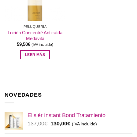
PELUQUERÍA
Loción Concentré Anticaída
Medavita
59,50
€
(IVA incluido)
LEER MÁS
NOVEDADES
Elisièr Instant Bond Tratamiento
El
El
137,00
€
130,00
€
(IVA incluido)
precio
precio