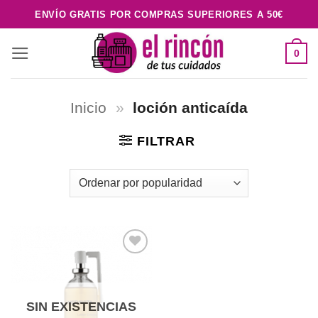
Saltar
ENVÍO GRATIS POR COMPRAS SUPERIORES A 50€
al
contenido
0
Inicio
»
loción anticaída
FILTRAR
Añadir
a la
lista de
deseos
SIN EXISTENCIAS