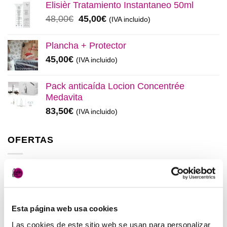
original
actual
Elisièr Tratamiento Instantaneo 50ml
era:
es:
El
El
48,00
€
45,00
€
(IVA incluido)
137,00€.
130,00€.
precio
precio
original
actual
Plancha + Protector
era:
es:
45,00
€
(IVA incluido)
48,00€.
45,00€.
Pack anticaída Locion Concentrée
Medavita
83,50
€
(IVA incluido)
OFERTAS
Elisièr Instant Bond Tratamiento
El
El
137,00
€
130,00
€
(IVA incluido)
precio
precio
Esta página web usa cookies
original
actual
Elisièr Tratamiento Instantaneo 50ml
era:
es:
Las cookies de este sitio web se usan para personalizar