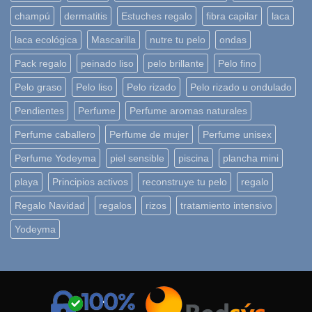
champú
dermatitis
Estuches regalo
fibra capilar
laca
laca ecológica
Mascarilla
nutre tu pelo
ondas
Pack regalo
peinado liso
pelo brillante
Pelo fino
Pelo graso
Pelo liso
Pelo rizado
Pelo rizado u ondulado
Pendientes
Perfume
Perfume aromas naturales
Perfume caballero
Perfume de mujer
Perfume unisex
Perfume Yodeyma
piel sensible
piscina
plancha mini
playa
Principios activos
reconstruye tu pelo
regalo
Regalo Navidad
regalos
rizos
tratamiento intensivo
Yodeyma