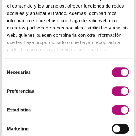
El
El
48,00
€
45,00
€
(IVA incluido)
137,00€.
130,00€.
el contenido y los anuncios, ofrecer funciones de redes
precio
precio
sociales y analizar el tráfico. Además, compartimos
original
actual
Paleta de Maquillaje Avon
información sobre el uso que haga del sitio web con
era:
es:
El
El
32,99
€
28,50
€
(IVA incluido)
nuestros partners de redes sociales, publicidad y análisis
48,00€.
45,00€.
precio
precio
web, quienes pueden combinarla con otra información
original
actual
Maquíllate
que les haya proporcionado o que hayan recopilado a
era:
es:
El
El
11,99
€
8,50
€
partir del uso que haya hecho de sus servicios.
(IVA incluido)
32,99€.
28,50€.
precio
precio
original
actual
Selección
era:
es:
MEJOR VALORADOS
Necesarias
de
11,99€.
8,50€.
consentimiento
Preferencias
Pendientes Negro
3,00
€
(IVA incluido)
Estadística
Champú Huile d´etoile
22,50
€
(IVA incluido)
Marketing