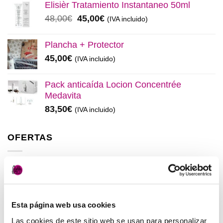
original
actual
Elisièr Tratamiento Instantaneo 50ml
era:
es:
El
El
48,00
€
45,00
€
(IVA incluido)
137,00€.
130,00€.
precio
precio
original
actual
Plancha + Protector
era:
es:
45,00
€
(IVA incluido)
48,00€.
45,00€.
Pack anticaída Locion Concentrée
Medavita
83,50
€
(IVA incluido)
OFERTAS
Elisièr Instant Bond Tratamiento
El
El
137,00
€
130,00
€
(IVA incluido)
precio
precio
Esta página web usa cookies
original
actual
Elisièr Tratamiento Instantaneo 50ml
era:
es:
Las cookies de este sitio web se usan para personalizar