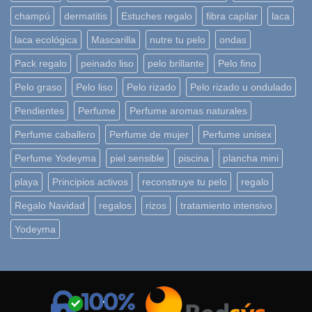
champú
dermatitis
Estuches regalo
fibra capilar
laca
laca ecológica
Mascarilla
nutre tu pelo
ondas
Pack regalo
peinado liso
pelo brillante
Pelo fino
Pelo graso
Pelo liso
Pelo rizado
Pelo rizado u ondulado
Pendientes
Perfume
Perfume aromas naturales
Perfume caballero
Perfume de mujer
Perfume unisex
Perfume Yodeyma
piel sensible
piscina
plancha mini
playa
Principios activos
reconstruye tu pelo
regalo
Regalo Navidad
regalos
rizos
tratamiento intensivo
Yodeyma