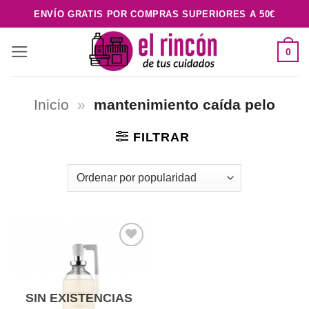
Saltar
ENVÍO GRATIS POR COMPRAS SUPERIORES A 50€
al
contenido
0
Inicio
»
mantenimiento caída pelo
FILTRAR
Añadir
a la
lista de
deseos
SIN EXISTENCIAS