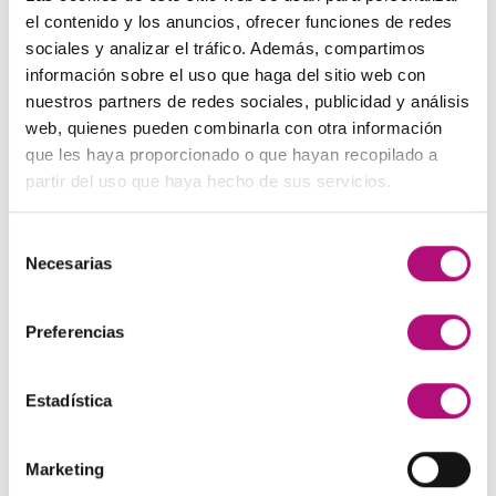
El
El
48,00
€
45,00
€
(IVA incluido)
137,00€.
130,00€.
el contenido y los anuncios, ofrecer funciones de redes
precio
precio
sociales y analizar el tráfico. Además, compartimos
original
actual
Paleta de Maquillaje Avon
información sobre el uso que haga del sitio web con
era:
es:
El
El
32,99
€
28,50
€
(IVA incluido)
nuestros partners de redes sociales, publicidad y análisis
48,00€.
45,00€.
precio
precio
web, quienes pueden combinarla con otra información
original
actual
Maquíllate
que les haya proporcionado o que hayan recopilado a
era:
es:
El
El
11,99
€
8,50
€
partir del uso que haya hecho de sus servicios.
(IVA incluido)
32,99€.
28,50€.
precio
precio
original
actual
Selección
era:
es:
MEJOR VALORADOS
Necesarias
de
11,99€.
8,50€.
consentimiento
Preferencias
Pendientes Negro
3,00
€
(IVA incluido)
Estadística
Champú Huile d´etoile
22,50
€
(IVA incluido)
Marketing