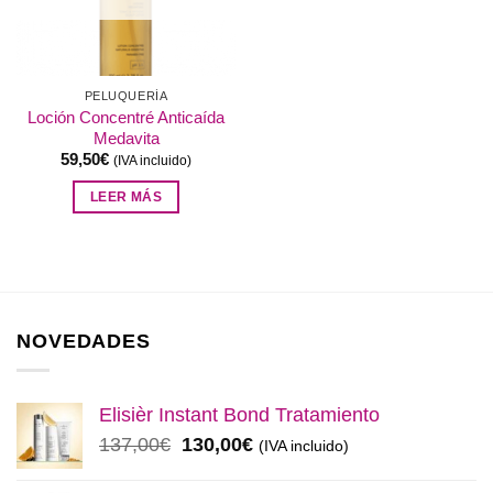
PELUQUERÍA
Loción Concentré Anticaída
Medavita
59,50
€
(IVA incluido)
LEER MÁS
NOVEDADES
Elisièr Instant Bond Tratamiento
El
El
137,00
€
130,00
€
(IVA incluido)
precio
precio