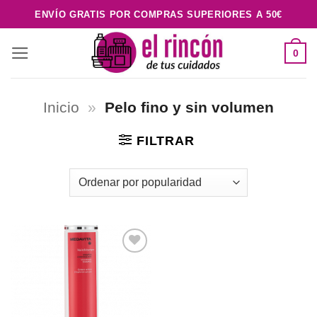
Saltar
ENVÍO GRATIS POR COMPRAS SUPERIORES A 50€
al
contenido
0
Inicio
»
Pelo fino y sin volumen
FILTRAR
Añadir
a la
lista de
deseos