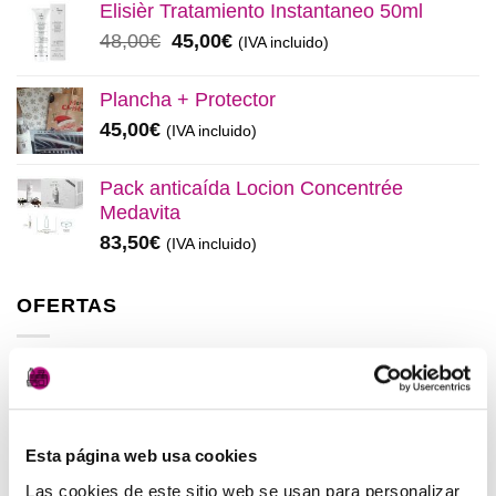
original
actual
Elisièr Tratamiento Instantaneo 50ml
era:
es:
El
El
48,00
€
45,00
€
(IVA incluido)
137,00€.
130,00€.
precio
precio
original
actual
Plancha + Protector
era:
es:
45,00
€
(IVA incluido)
48,00€.
45,00€.
Pack anticaída Locion Concentrée
Medavita
83,50
€
(IVA incluido)
OFERTAS
Elisièr Instant Bond Tratamiento
El
El
137,00
€
130,00
€
(IVA incluido)
precio
precio
Esta página web usa cookies
original
actual
Elisièr Tratamiento Instantaneo 50ml
era:
es:
Las cookies de este sitio web se usan para personalizar