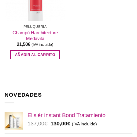
PELUQUERÍA
Champú Harchitecture
Medavita
21,50
€
(IVA incluido)
AÑADIR AL CARRITO
NOVEDADES
Elisièr Instant Bond Tratamiento
El
El
137,00
€
130,00
€
(IVA incluido)
precio
precio