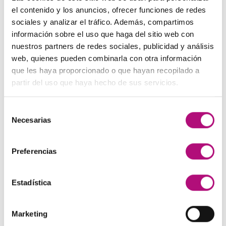
El
El
48,00
€
45,00
€
(IVA incluido)
137,00€.
130,00€.
el contenido y los anuncios, ofrecer funciones de redes
precio
precio
sociales y analizar el tráfico. Además, compartimos
original
actual
Paleta de Maquillaje Avon
información sobre el uso que haga del sitio web con
era:
es:
El
El
32,99
€
28,50
€
(IVA incluido)
nuestros partners de redes sociales, publicidad y análisis
48,00€.
45,00€.
precio
precio
web, quienes pueden combinarla con otra información
original
actual
Maquíllate
que les haya proporcionado o que hayan recopilado a
era:
es:
El
El
11,99
€
8,50
€
partir del uso que haya hecho de sus servicios.
(IVA incluido)
32,99€.
28,50€.
precio
precio
original
actual
Selección
era:
es:
MEJOR VALORADOS
Necesarias
de
11,99€.
8,50€.
consentimiento
Preferencias
Champú Curl Adict Medavita
21,50
€
(IVA incluido)
Estadística
Sérum reconstrucción capilar Medavita
85,00
€
(IVA incluido)
Marketing