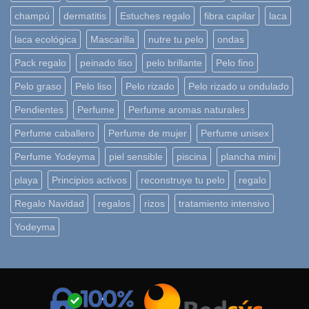
champú
dermatitis
Estuches regalo
fibra capilar
laca
laca ecológica
Mascarilla
nutre tu pelo
ondas
Pack regalo
peinado liso
pelo brillante
Pelo fino
Pelo graso
Pelo liso
Pelo rizado
Pelo rizado u ondulado
Pendientes
Perfume
Perfume aromas naturales
Perfume caballero
Perfume de mujer
Perfume unisex
Perfume Yodeyma
piel sensible
piscina
plancha mini
playa
Principios activos
reconstruye tu pelo
regalo
Regalo Navidad
regalos
rizos
tratamiento intensivo
Yodeyma