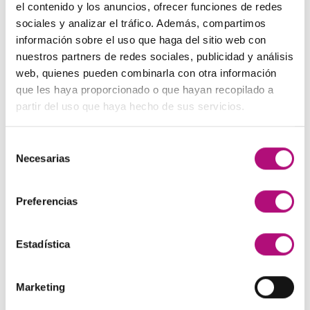
precio
precio
el contenido y los anuncios, ofrecer funciones de redes
original
actual
sociales y analizar el tráfico. Además, compartimos
Paleta de Maquillaje Avon
era:
es:
información sobre el uso que haga del sitio web con
El
El
32,99
€
28,50
€
(IVA incluido)
48,00€.
45,00€.
nuestros partners de redes sociales, publicidad y análisis
precio
precio
web, quienes pueden combinarla con otra información
original
actual
Maquíllate
que les haya proporcionado o que hayan recopilado a
era:
es:
El
El
11,99
€
8,50
€
(IVA incluido)
partir del uso que haya hecho de sus servicios.
32,99€.
28,50€.
precio
precio
original
actual
Selección
era:
es:
MEJOR VALORADOS
Necesarias
de
11,99€.
8,50€.
consentimiento
Pendientes Negro
Preferencias
3,00
€
(IVA incluido)
Estadística
Champú Huile d´etoile
22,50
€
(IVA incluido)
Marketing
Champú Curl Adict Medavita