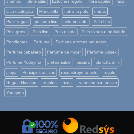
champú
dermatitis
Estuches regalo
fibra capilar
laca
laca ecológica
Mascarilla
nutre tu pelo
ondas
Pack regalo
peinado liso
pelo brillante
Pelo fino
Pelo graso
Pelo liso
Pelo rizado
Pelo rizado u ondulado
Pendientes
Perfume
Perfume aromas naturales
Perfume caballero
Perfume de mujer
Perfume unisex
Perfume Yodeyma
piel sensible
piscina
plancha mini
playa
Principios activos
reconstruye tu pelo
regalo
Regalo Navidad
regalos
rizos
tratamiento intensivo
Yodeyma