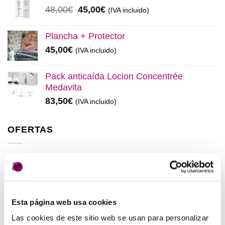
era:
es:
El
El
48,00
€
45,00
€
(IVA incluido)
137,00€.
130,00€.
precio
precio
original
actual
Plancha + Protector
era:
es:
45,00
€
(IVA incluido)
48,00€.
45,00€.
Pack anticaída Locion Concentrée
Medavita
83,50
€
(IVA incluido)
OFERTAS
Elisièr Instant Bond Tratamiento
El
El
137,00
€
130,00
€
(IVA incluido)
precio
precio
original
actual
Esta página web usa cookies
Elisièr Tratamiento Instantaneo 50ml
era:
es:
El
El
48,00
€
45,00
€
Las cookies de este sitio web se usan para personalizar
(IVA incluido)
137,00€.
130,00€.