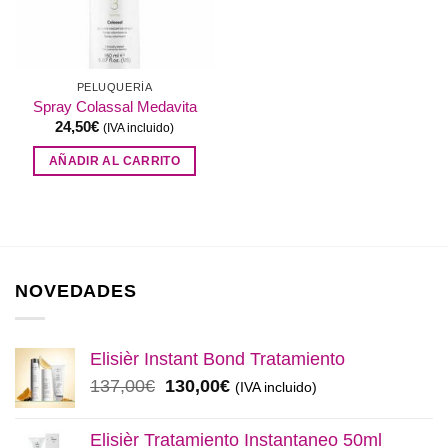
PELUQUERÍA
Spray Colassal Medavita
24,50
€
(IVA incluido)
AÑADIR AL CARRITO
NOVEDADES
Elisièr Instant Bond Tratamiento
El
El
137,00
€
130,00
€
(IVA incluido)
precio
precio
original
actual
Elisièr Tratamiento Instantaneo 50ml