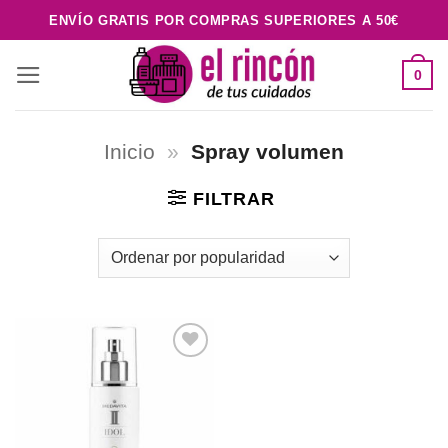
Saltar
ENVÍO GRATIS POR COMPRAS SUPERIORES A 50€
al
contenido
0
Inicio
»
Spray volumen
FILTRAR
Añadir
a la
lista de
deseos