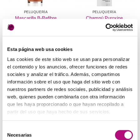
PELUQUERÍA
PELUQUERÍA
Mascarilla B-Refibre
Champú Puroxine
Medavita
Medavita
24,50
€
22,50
€
(IVA incluido)
(IVA incluido)
AÑADIR AL CARRITO
AÑADIR AL CARRITO
Esta página web usa cookies
Las cookies de este sitio web se usan para personalizar
el contenido y los anuncios, ofrecer funciones de redes
sociales y analizar el tráfico. Además, compartimos
NOVEDADES
información sobre el uso que haga del sitio web con
nuestros partners de redes sociales, publicidad y análisis
web, quienes pueden combinarla con otra información
Elisièr Instant Bond Tratamiento
que les haya proporcionado o que hayan recopilado a
El
El
137,00
€
130,00
€
(IVA incluido)
partir del uso que haya hecho de sus servicios.
precio
precio
original
actual
Elisièr Tratamiento Instantaneo 50ml
era:
es:
Selección
El
El
48,00
€
45,00
€
(IVA incluido)
Necesarias
137,00€.
130,00€.
de
precio
precio