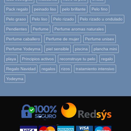
Pack regalo
peinado liso
pelo brillante
Pelo fino
Pelo graso
Pelo liso
Pelo rizado
Pelo rizado u ondulado
Pendientes
Perfume
Perfume aromas naturales
Perfume caballero
Perfume de mujer
Perfume unisex
Perfume Yodeyma
piel sensible
piscina
plancha mini
playa
Principios activos
reconstruye tu pelo
regalo
Regalo Navidad
regalos
rizos
tratamiento intensivo
Yodeyma