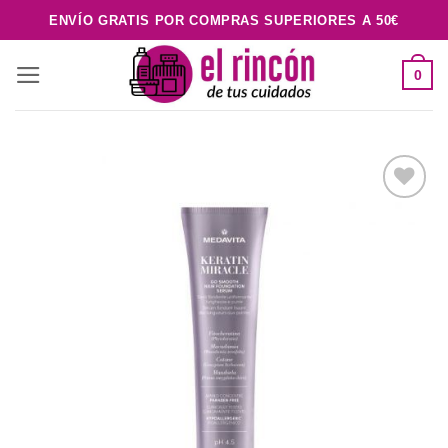
Saltar
ENVÍO GRATIS POR COMPRAS SUPERIORES A 50€
al
contenido
0
Añadir
a la
lista de
deseos