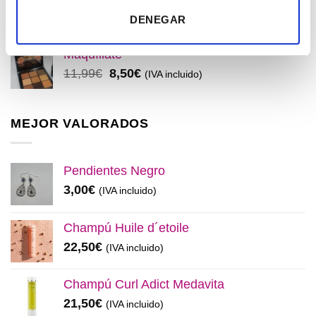
era:
es:
El
El
32,99
€
28,50
€
(IVA incluido)
DENEGAR
48,00€.
45,00€.
precio
precio
original
actual
Maquíllate
era:
es:
El
El
11,99
€
8,50
€
(IVA incluido)
32,99€.
28,50€.
precio
precio
original
actual
era:
es:
MEJOR VALORADOS
11,99€.
8,50€.
Pendientes Negro
3,00
€
(IVA incluido)
Champú Huile d´etoile
22,50
€
(IVA incluido)
Champú Curl Adict Medavita
21,50
€
(IVA incluido)