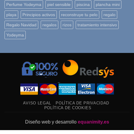
Perfume Yodeyma
piel sensible
piscina
plancha mini
playa
Principios activos
reconstruye tu pelo
regalo
Regalo Navidad
regalos
rizos
tratamiento intensivo
Yodeyma
AVISO LEGAL
POLÍTICA DE PRIVACIDAD
POLÍTICA DE COOKIES
Diseño web y desarrollo
equanimity.es