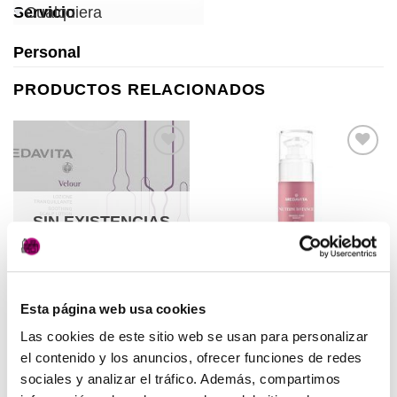
Servicio
Personal
PRODUCTOS RELACIONADOS
Añadir
Añadir
a la
a la
lista de
lista de
deseos
deseos
SIN EXISTENCIAS
Esta página web usa cookies
PELUQUERÍA
PELUQUERÍA
Loción Tranquilizante
Elixir Nutrisusbtante
Las cookies de este sitio web se usan para personalizar
Medavita
Medavita
el contenido y los anuncios, ofrecer funciones de redes
63,50
€
29,50
€
(IVA incluido)
(IVA incluido)
sociales y analizar el tráfico. Además, compartimos
LEER MÁS
AÑADIR AL CARRITO