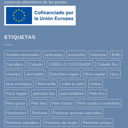
comercio electrónico de las pymes
ETIQUETAS
Aceites esenciales
anticaspa
anticaída
bisuteria
Brillo
Caballero
Cabello
CABELLO CASTIGADO
Cabello fino
champú
dermatitis
Estuches regalo
fibra capilar
laca
laca ecológica
Mascarilla
nutre tu pelo
ondas
Pack regalo
peinado liso
pelo brillante
Pelo fino
Pelo graso
Pelo liso
Pelo rizado
Pelo rizado u ondulado
Pendientes
Perfume
Perfume aromas naturales
Perfume caballero
Perfume de mujer
Perfume unisex