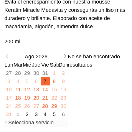
Evita el encrespamiento con nuestra mousse
Keratin Miracle Medavita y conseguirás un liso más
duradero y brillante. Elaborado con aceite de
macadamia, algodón, almendra dulce.
200 ml
Ago 2026
No se han encontrado
Lun
Mar
Mié
Jue
Vie
Sáb
Dom
resultados
27
28
29
30
31
1
2
3
4
5
6
7
8
9
10
11
12
13
14
15
16
17
18
19
20
21
22
23
24
25
26
27
28
29
30
31
1
2
3
4
5
6