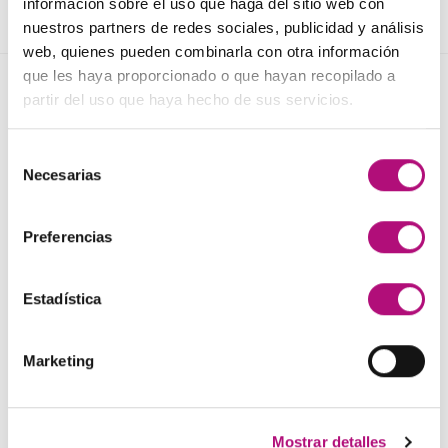
información sobre el uso que haga del sitio web con
nuestros partners de redes sociales, publicidad y análisis
web, quienes pueden combinarla con otra información
que les haya proporcionado o que hayan recopilado a
NOVEDADES
partir del uso que haya hecho de sus servicios.
Selección
Elisièr Instant Bond Tratamiento
Necesarias
de
El
El
137,00
€
130,00
€
(IVA incluido)
consentimiento
precio
precio
original
actual
Preferencias
Elisièr Tratamiento Instantaneo 50ml
era:
es:
El
El
48,00
€
45,00
€
(IVA incluido)
137,00€.
130,00€.
precio
precio
Estadística
original
actual
Plancha + Protector
era:
es:
45,00
€
(IVA incluido)
Marketing
48,00€.
45,00€.
Pack anticaída Locion Concentrée
Medavita
Mostrar detalles