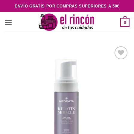
Saltar
ENVÍO GRATIS POR COMPRAS SUPERIORES A 50€
al
contenido
0
Añadir
a la
lista de
deseos