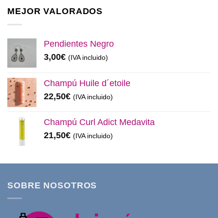
era:
es:
MEJOR VALORADOS
11,99€.
8,50€.
Pendientes Negro
3,00
€
(IVA incluido)
Champú Huile d´etoile
22,50
€
(IVA incluido)
Champú Curl Adict Medavita
21,50
€
(IVA incluido)
SOBRE NOSOTROS