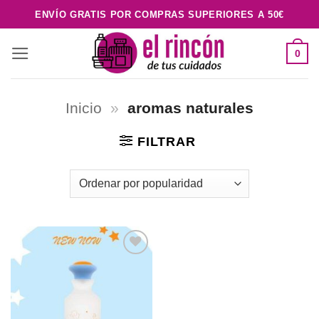
Saltar
ENVÍO GRATIS POR COMPRAS SUPERIORES A 50€
al
contenido
0
Inicio
»
aromas naturales
FILTRAR
Añadir
a la
lista de
deseos