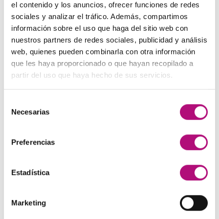
precio
precio
el contenido y los anuncios, ofrecer funciones de redes
original
actual
sociales y analizar el tráfico. Además, compartimos
Paleta de Maquillaje Avon
era:
es:
información sobre el uso que haga del sitio web con
El
El
32,99
€
28,50
€
(IVA incluido)
48,00€.
45,00€.
nuestros partners de redes sociales, publicidad y análisis
precio
precio
web, quienes pueden combinarla con otra información
original
actual
Maquíllate
que les haya proporcionado o que hayan recopilado a
era:
es:
El
El
11,99
€
8,50
€
(IVA incluido)
partir del uso que haya hecho de sus servicios.
32,99€.
28,50€.
precio
precio
original
actual
Selección
era:
es:
MEJOR VALORADOS
Necesarias
de
11,99€.
8,50€.
consentimiento
Pendientes Negro
Preferencias
3,00
€
(IVA incluido)
Estadística
Champú Huile d´etoile
22,50
€
(IVA incluido)
Marketing
Champú Curl Adict Medavita