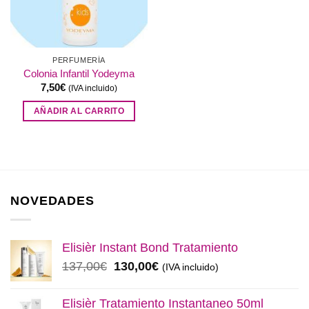
PERFUMERÍA
Colonia Infantil Yodeyma
7,50
€
(IVA incluido)
AÑADIR AL CARRITO
NOVEDADES
Elisièr Instant Bond Tratamiento
El
El
137,00
€
130,00
€
(IVA incluido)
precio
precio
original
actual
Elisièr Tratamiento Instantaneo 50ml