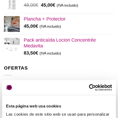
era:
es:
El
El
48,00
€
45,00
€
(IVA incluido)
137,00€.
130,00€.
precio
precio
original
actual
Plancha + Protector
era:
es:
45,00
€
(IVA incluido)
48,00€.
45,00€.
Pack anticaída Locion Concentrée
Medavita
83,50
€
(IVA incluido)
OFERTAS
Elisièr Instant Bond Tratamiento
El
El
137,00
€
130,00
€
(IVA incluido)
precio
precio
original
actual
Esta página web usa cookies
Elisièr Tratamiento Instantaneo 50ml
era:
es:
El
El
48,00
€
45,00
€
Las cookies de este sitio web se usan para personalizar
(IVA incluido)
137,00€.
130,00€.