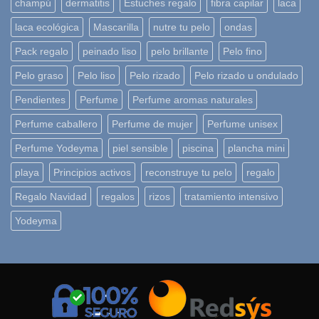
champú
dermatitis
Estuches regalo
fibra capilar
laca
laca ecológica
Mascarilla
nutre tu pelo
ondas
Pack regalo
peinado liso
pelo brillante
Pelo fino
Pelo graso
Pelo liso
Pelo rizado
Pelo rizado u ondulado
Pendientes
Perfume
Perfume aromas naturales
Perfume caballero
Perfume de mujer
Perfume unisex
Perfume Yodeyma
piel sensible
piscina
plancha mini
playa
Principios activos
reconstruye tu pelo
regalo
Regalo Navidad
regalos
rizos
tratamiento intensivo
Yodeyma