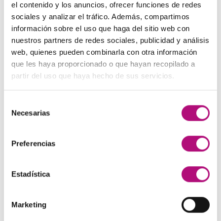
precio
precio
el contenido y los anuncios, ofrecer funciones de redes
original
actual
sociales y analizar el tráfico. Además, compartimos
Paleta de Maquillaje Avon
era:
es:
información sobre el uso que haga del sitio web con
El
El
32,99
€
28,50
€
(IVA incluido)
48,00€.
45,00€.
nuestros partners de redes sociales, publicidad y análisis
precio
precio
web, quienes pueden combinarla con otra información
original
actual
Maquíllate
que les haya proporcionado o que hayan recopilado a
era:
es:
El
El
11,99
€
8,50
€
(IVA incluido)
partir del uso que haya hecho de sus servicios.
32,99€.
28,50€.
precio
precio
original
actual
Selección
era:
es:
MEJOR VALORADOS
Necesarias
de
11,99€.
8,50€.
consentimiento
Pendientes Negro
Preferencias
3,00
€
(IVA incluido)
Estadística
Champú Huile d´etoile
22,50
€
(IVA incluido)
Marketing
Champú Curl Adict Medavita