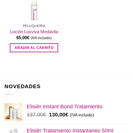
PELUQUERÍA
Loción Luxviva Medavita
65,00
€
(IVA incluido)
AÑADIR AL CARRITO
NOVEDADES
Elisièr Instant Bond Tratamiento
El
El
137,00
€
130,00
€
(IVA incluido)
precio
precio
original
actual
Elisièr Tratamiento Instantaneo 50ml