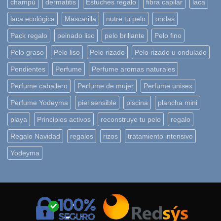
champú
dermatitis
Estuches regalo
fibra capilar
laca
laca ecológica
Mascarilla
nutre tu pelo
ondas
Pack regalo
peinado liso
pelo brillante
Pelo fino
Pelo graso
Pelo liso
Pelo rizado
Pelo rizado u ondulado
Pendientes
Perfume
Perfume aromas naturales
Perfume caballero
Perfume de mujer
Perfume unisex
Perfume Yodeyma
piel sensible
piscina
plancha mini
playa
Principios activos
reconstruye tu pelo
regalo
Regalo Navidad
regalos
rizos
tratamiento intensivo
Yodeyma