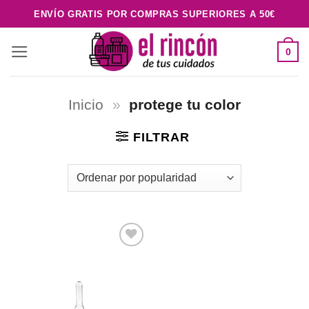
Saltar
ENVÍO GRATIS POR COMPRAS SUPERIORES A 50€
al
contenido
0
Inicio
»
protege tu color
FILTRAR
Añadir
a la
lista de
deseos