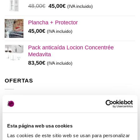
era:
es:
El
El
48,00
€
45,00
€
(IVA incluido)
137,00€.
130,00€.
precio
precio
original
actual
Plancha + Protector
era:
es:
45,00
€
(IVA incluido)
48,00€.
45,00€.
Pack anticaída Locion Concentrée
Medavita
83,50
€
(IVA incluido)
OFERTAS
Elisièr Instant Bond Tratamiento
El
El
137,00
€
130,00
€
(IVA incluido)
precio
precio
original
actual
Esta página web usa cookies
Elisièr Tratamiento Instantaneo 50ml
era:
es:
El
El
48,00
€
45,00
€
Las cookies de este sitio web se usan para personalizar
(IVA incluido)
137,00€.
130,00€.