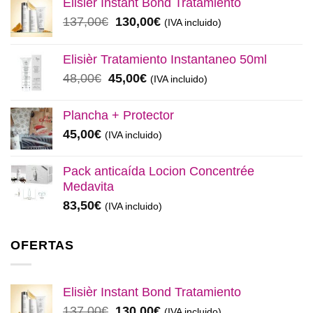
Elisièr Instant Bond Tratamiento
El
El
137,00
€
130,00
€
(IVA incluido)
precio
precio
original
actual
Elisièr Tratamiento Instantaneo 50ml
era:
es:
El
El
48,00
€
45,00
€
(IVA incluido)
137,00€.
130,00€.
precio
precio
original
actual
Plancha + Protector
era:
es:
45,00
€
(IVA incluido)
48,00€.
45,00€.
Pack anticaída Locion Concentrée
Medavita
83,50
€
(IVA incluido)
OFERTAS
Elisièr Instant Bond Tratamiento
El
El
137,00
€
130,00
€
(IVA incluido)