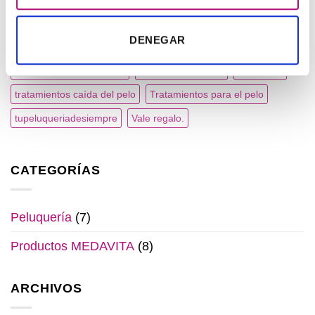
Producto profesional natural
Productos ecológicos.
DENEGAR
Productos MEDAVITA
Pérdida de color
Regala belleza
Regalos Personalizados.
Rituales de belleza
salon look
tratamientos caída del pelo
Tratamientos para el pelo
tupeluqueriadesiempre
Vale regalo.
CATEGORÍAS
Peluquería
(7)
Productos MEDAVITA
(8)
ARCHIVOS