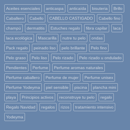
Aceites esenciales
anticaspa
anticaída
bisuteria
Brillo
Caballero
Cabello
CABELLO CASTIGADO
Cabello fino
champú
dermatitis
Estuches regalo
fibra capilar
laca
laca ecológica
Mascarilla
nutre tu pelo
ondas
Pack regalo
peinado liso
pelo brillante
Pelo fino
Pelo graso
Pelo liso
Pelo rizado
Pelo rizado u ondulado
Pendientes
Perfume
Perfume aromas naturales
Perfume caballero
Perfume de mujer
Perfume unisex
Perfume Yodeyma
piel sensible
piscina
plancha mini
playa
Principios activos
reconstruye tu pelo
regalo
Regalo Navidad
regalos
rizos
tratamiento intensivo
Yodeyma