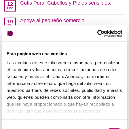
Cutis Pura. Cabellos y Pieles sensibles.
12
Ene
No
hay
comentarios
Apoya al pequeño comercio.
19
en
Cutis
Dic
No
Pura.
hay
Cabellos
comentarios
Navidad en nuestro salón.
y
05
en
Pieles
Apoya
Dic
No
sensibles.
al
hay
pequeño
comentarios
Esta página web usa cookies
SALÓN LOOK 2022
comercio.
26
en
Navidad
Oct
Las cookies de este sitio web se usan para personalizar
No
en
hay
nuestro
el contenido y los anuncios, ofrecer funciones de redes
comentarios
GLOSSYNATION. Tratamiento de laminado.
salón.
26
en
sociales y analizar el tráfico. Además, compartimos
SALÓN
Sep
No
LOOK
información sobre el uso que haga del sitio web con
hay
2022
comentarios
nuestros partners de redes sociales, publicidad y análisis
en
COMENTARIOS RECIENTES
GLOSSYNATION.
web, quienes pueden combinarla con otra información
Tratamiento
que les haya proporcionado o que hayan recopilado a
de
laminado.
partir del uso que haya hecho de sus servicios.
TAG CLOUD
Selección