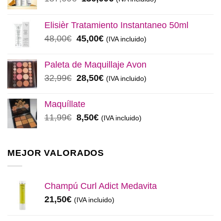
precio
precio
original
actual
Elisièr Tratamiento Instantaneo 50ml
era:
es:
El
El
48,00
€
45,00
€
(IVA incluido)
137,00€.
130,00€.
precio
precio
original
actual
Paleta de Maquillaje Avon
era:
es:
El
El
32,99
€
28,50
€
(IVA incluido)
48,00€.
45,00€.
precio
precio
original
actual
Maquíllate
era:
es:
El
El
11,99
€
8,50
€
(IVA incluido)
32,99€.
28,50€.
precio
precio
original
actual
era:
es:
MEJOR VALORADOS
11,99€.
8,50€.
Champú Curl Adict Medavita
21,50
€
(IVA incluido)