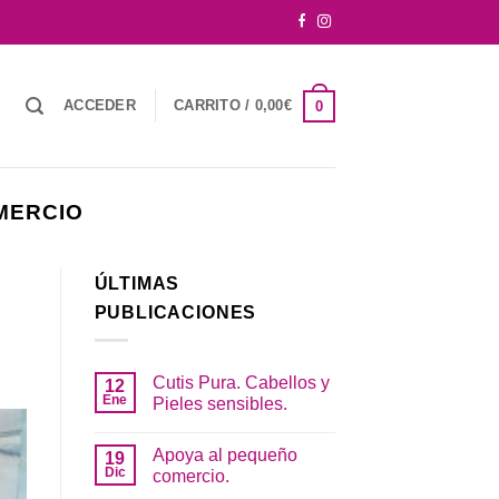
ACCEDER
CARRITO /
0,00
€
0
MERCIO
ÚLTIMAS
PUBLICACIONES
Cutis Pura. Cabellos y
12
Ene
Pieles sensibles.
No
hay
Apoya al pequeño
19
comentarios
en
Dic
comercio.
Cutis
Pura.
No