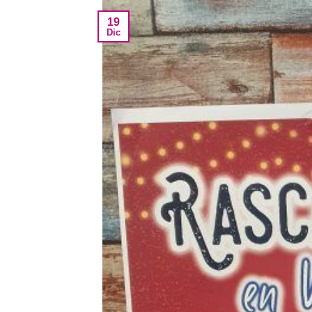
19
Dic