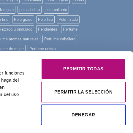
k regalo
peinado liso
pelo brillante
 fino
Pelo graso
Pelo liso
Pelo rizado
o rizado u ondulado
Pendientes
Perfume
fume aromas naturales
Perfume caballero
fume de mujer
Perfume unisex
fume Yodeyma
piel sensible
piscina
ncha mini
playa
Principios activos
PERMITIR TODAS
er funciones
onstruye tu pelo
regalo
Regalo Navidad
 haga del
den
alos
rizos
tratamiento intensivo
Yodeyma
PERMITIR LA SELECCIÓN
r del uso
DENEGAR