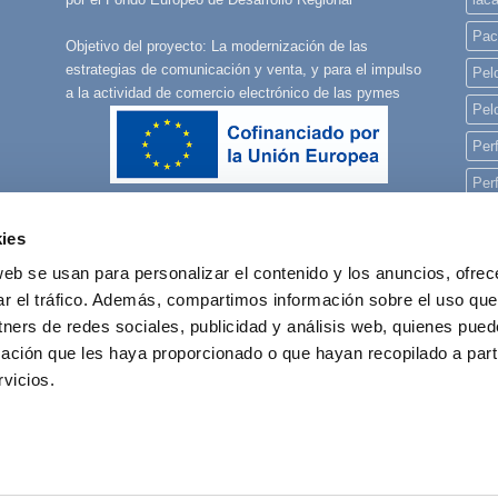
Pac
Objetivo del proyecto: La modernización de las
estrategias de comunicación y venta, y para el impulso
Pelo
a la actividad de comercio electrónico de las pymes
Pel
Per
Per
Per
ies
pla
web se usan para personalizar el contenido y los anuncios, ofrec
rec
ar el tráfico. Además, compartimos información sobre el uso que
tners de redes sociales, publicidad y análisis web, quienes pue
reg
ación que les haya proporcionado o que hayan recopilado a parti
vicios.
POLÍTICA DE COOKIES