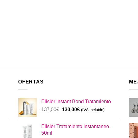
OFERTAS
ME
Elisièr Instant Bond Tratamiento
El
El
137,00
€
130,00
€
(IVA incluido)
precio
precio
original
actual
Elisièr Tratamiento Instantaneo
era:
es:
50ml
137,00€.
130,00€.