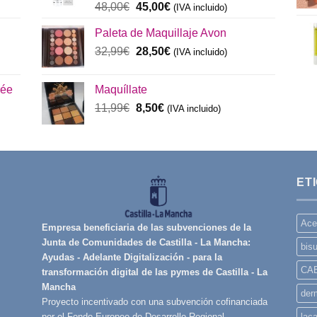
El
El
48,00
€
45,00
€
(IVA incluido)
precio
precio
Paleta de Maquillaje Avon
original
actual
era:
El
es:
El
32,99
€
28,50
€
(IVA incluido)
48,00€.
precio
45,00€.
precio
original
actual
rée
Maquíllate
era:
es:
El
El
11,99
€
8,50
€
32,99€.
(IVA incluido)
28,50€.
precio
precio
original
actual
era:
es:
11,99€.
8,50€.
ET
Ace
Empresa beneficiaria de las subvenciones de la
Junta de Comunidades de Castilla - La Mancha:
bisu
Ayudas - Adelante Digitalización - para la
CA
transformación digital de las pymes de Castilla - La
Mancha
derm
Proyecto incentivado con una subvención cofinanciada
lac
por el Fondo Europeo de Desarrollo Regional