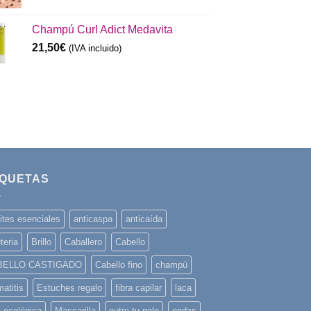
Champú Curl Adict Medavita
21,50
€
(IVA incluido)
IQUETAS
ites esenciales
anticaspa
anticaída
teria
Brillo
Caballero
Cabello
BELLO CASTIGADO
Cabello fino
champú
atitis
Estuches regalo
fibra capilar
laca
a ecológica
Mascarilla
nutre tu pelo
ondas