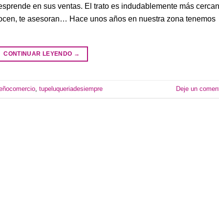
esprende en sus ventas. El trato es indudablemente más cerca
nocen, te asesoran… Hace unos años en nuestra zona tenemos
CONTINUAR LEYENDO
→
eñocomercio
,
tupeluqueriadesiempre
Deje un coment