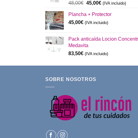
El
El
48,00
€
45,00
€
(IVA incluido)
precio
precio
Plancha + Protector
original
actual
era:
es:
45,00
€
(IVA incluido)
48,00€.
45,00€.
Pack anticaída Locion Concent
Medavita
83,50
€
(IVA incluido)
SOBRE NOSOTROS