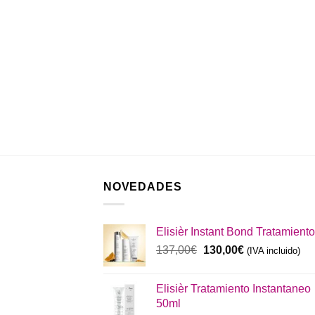
NOVEDADES
Elisièr Instant Bond Tratamiento
El
El
137,00
€
130,00
€
(IVA incluido)
precio
precio
original
actual
Elisièr Tratamiento Instantaneo
era:
es:
50ml
137,00€.
130,00€.