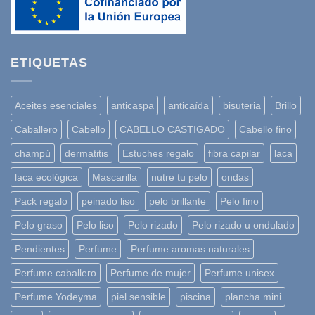
ETIQUETAS
Aceites esenciales
anticaspa
anticaída
bisuteria
Brillo
Caballero
Cabello
CABELLO CASTIGADO
Cabello fino
champú
dermatitis
Estuches regalo
fibra capilar
laca
laca ecológica
Mascarilla
nutre tu pelo
ondas
Pack regalo
peinado liso
pelo brillante
Pelo fino
Pelo graso
Pelo liso
Pelo rizado
Pelo rizado u ondulado
Pendientes
Perfume
Perfume aromas naturales
Perfume caballero
Perfume de mujer
Perfume unisex
Perfume Yodeyma
piel sensible
piscina
plancha mini