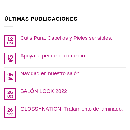
ÚLTIMAS PUBLICACIONES
Cutis Pura. Cabellos y Pieles sensibles.
12
Ene
No
hay
comentarios
Apoya al pequeño comercio.
19
en
Cutis
Dic
No
Pura.
hay
Cabellos
comentarios
Navidad en nuestro salón.
y
05
en
Pieles
Apoya
Dic
No
sensibles.
al
hay
pequeño
comentarios
SALÓN LOOK 2022
comercio.
26
en
Navidad
Oct
No
en
hay
nuestro
comentarios
GLOSSYNATION. Tratamiento de laminado.
salón.
26
en
SALÓN
Sep
No
LOOK
hay
2022
comentarios
en