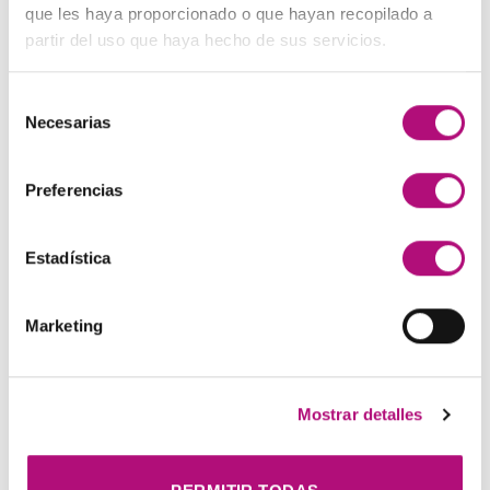
que les haya proporcionado o que hayan recopilado a
Productos MEDAVITA
(8)
partir del uso que haya hecho de sus servicios.
ARCHIVOS
Selección
Necesarias
de
consentimiento
enero 2023
(1)
Preferencias
diciembre 2022
(2)
octubre 2022
(1)
Estadística
septiembre 2022
(2)
Marketing
julio 2022
(3)
junio 2022
(5)
Mostrar detalles