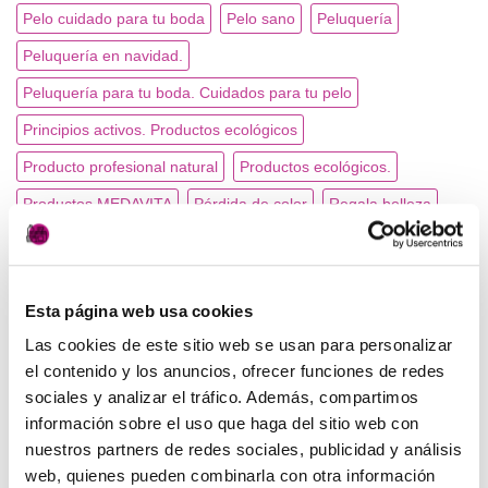
Pelo cuidado para tu boda
Pelo sano
Peluquería
Peluquería en navidad.
Peluquería para tu boda. Cuidados para tu pelo
Principios activos. Productos ecológicos
Producto profesional natural
Productos ecológicos.
Productos MEDAVITA
Pérdida de color
Regala belleza
Regalos Personalizados.
Rituales de belleza
salon look
tratamientos caída del pelo
Tratamientos para el pelo
Esta página web usa cookies
tupeluqueriadesiempre
Vale regalo.
Las cookies de este sitio web se usan para personalizar
el contenido y los anuncios, ofrecer funciones de redes
CATEGORÍAS
sociales y analizar el tráfico. Además, compartimos
información sobre el uso que haga del sitio web con
nuestros partners de redes sociales, publicidad y análisis
Peluquería
(7)
web, quienes pueden combinarla con otra información