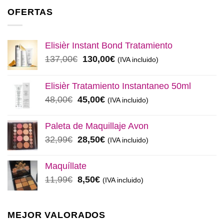
OFERTAS
Elisièr Instant Bond Tratamiento
El
El
137,00
€
130,00
€
(IVA incluido)
precio
precio
original
actual
Elisièr Tratamiento Instantaneo 50ml
era:
es:
El
El
48,00
€
45,00
€
(IVA incluido)
137,00€.
130,00€.
precio
precio
original
actual
Paleta de Maquillaje Avon
era:
es:
El
El
32,99
€
28,50
€
(IVA incluido)
48,00€.
45,00€.
precio
precio
original
actual
Maquíllate
era:
es:
El
El
11,99
€
8,50
€
(IVA incluido)
32,99€.
28,50€.
precio
precio
original
actual
era:
es:
MEJOR VALORADOS