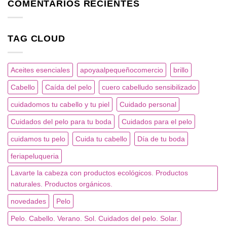
COMENTARIOS RECIENTES
GLOSSYNATION.
Tratamiento
de
laminado.
TAG CLOUD
Aceites esenciales
apoyaalpequeñocomercio
brillo
Cabello
Caída del pelo
cuero cabelludo sensibilizado
cuidadomos tu cabello y tu piel
Cuidado personal
Cuidados del pelo para tu boda
Cuidados para el pelo
cuidamos tu pelo
Cuida tu cabello
Día de tu boda
feriapeluqueria
Lavarte la cabeza con productos ecológicos. Productos
naturales. Productos orgánicos.
novedades
Pelo
Pelo. Cabello. Verano. Sol. Cuidados del pelo. Solar.