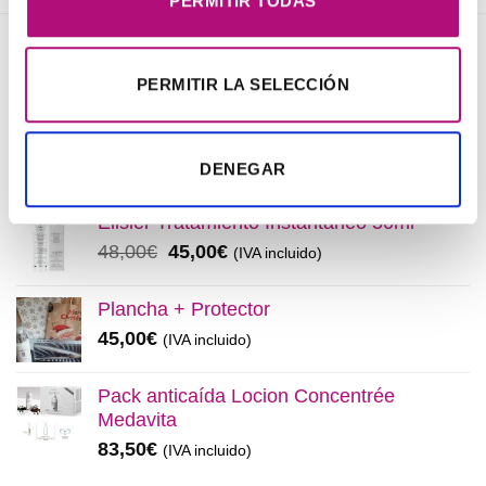
PERMITIR TODAS
NOVEDADES
PERMITIR LA SELECCIÓN
Elisièr Instant Bond Tratamiento
El
El
137,00
€
130,00
€
(IVA incluido)
DENEGAR
precio
precio
original
actual
Elisièr Tratamiento Instantaneo 50ml
era:
es:
El
El
48,00
€
45,00
€
(IVA incluido)
137,00€.
130,00€.
precio
precio
original
actual
Plancha + Protector
era:
es:
45,00
€
(IVA incluido)
48,00€.
45,00€.
Pack anticaída Locion Concentrée
Medavita
83,50
€
(IVA incluido)