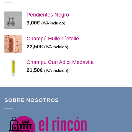
11,99€.
8,50€.
Pendientes Negro
3,00
€
(IVA incluido)
Champú Huile d´etoile
22,50
€
(IVA incluido)
Champú Curl Adict Medavita
21,50
€
(IVA incluido)
SOBRE NOSOTROS