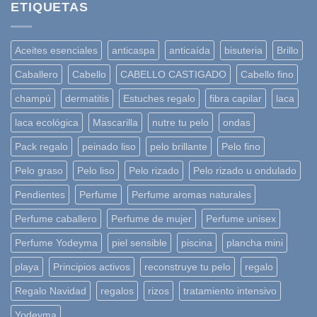
ETIQUETAS
Aceites esenciales
anticaspa
anticaída
bisuteria
Brillo
Caballero
Cabello
CABELLO CASTIGADO
Cabello fino
champú
dermatitis
Estuches regalo
fibra capilar
laca
laca ecológica
Mascarilla
nutre tu pelo
ondas
Pack regalo
peinado liso
pelo brillante
Pelo fino
Pelo graso
Pelo liso
Pelo rizado
Pelo rizado u ondulado
Pendientes
Perfume
Perfume aromas naturales
Perfume caballero
Perfume de mujer
Perfume unisex
Perfume Yodeyma
piel sensible
piscina
plancha mini
playa
Principios activos
reconstruye tu pelo
regalo
Regalo Navidad
regalos
rizos
tratamiento intensivo
Yodeyma