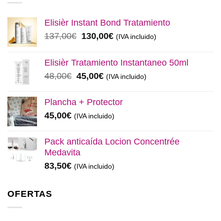
Elisièr Instant Bond Tratamiento
El
El
137,00
€
130,00
€
(IVA incluido)
precio
precio
original
actual
Elisièr Tratamiento Instantaneo 50ml
era:
es:
El
El
48,00
€
45,00
€
(IVA incluido)
137,00€.
130,00€.
precio
precio
original
actual
Plancha + Protector
era:
es:
45,00
€
(IVA incluido)
48,00€.
45,00€.
Pack anticaída Locion Concentrée
Medavita
83,50
€
(IVA incluido)
OFERTAS