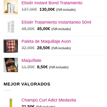
Elisièr Instant Bond Tratamiento
El
El
137,00
€
130,00
€
(IVA incluido)
precio
precio
original
actual
Elisièr Tratamiento Instantaneo 50ml
era:
es:
El
El
48,00
€
45,00
€
(IVA incluido)
137,00€.
130,00€.
precio
precio
original
actual
Paleta de Maquillaje Avon
era:
es:
El
El
32,99
€
28,50
€
(IVA incluido)
48,00€.
45,00€.
precio
precio
original
actual
Maquíllate
era:
es:
El
El
11,99
€
8,50
€
(IVA incluido)
32,99€.
28,50€.
precio
precio
original
actual
era:
es:
MEJOR VALORADOS
11,99€.
8,50€.
Champú Curl Adict Medavita
21,50
€
(IVA incluido)