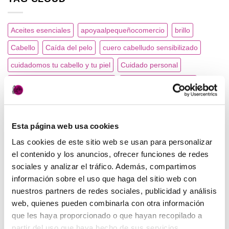
Aceites esenciales
apoyaalpequeñocomercio
brillo
Cabello
Caída del pelo
cuero cabelludo sensibilizado
cuidadomos tu cabello y tu piel
Cuidado personal
Cuidados del pelo para tu boda
Cuidados para el pelo
cuidamos tu pelo
Cuida tu cabello
Día de tu boda
feriapeluqueria
Esta página web usa cookies
Lavarte la cabeza con productos ecológicos. Productos
Las cookies de este sitio web se usan para personalizar
naturales. Productos orgánicos.
el contenido y los anuncios, ofrecer funciones de redes
novedades
Pelo
sociales y analizar el tráfico. Además, compartimos
información sobre el uso que haga del sitio web con
Pelo. Cabello. Verano. Sol. Cuidados del pelo. Solar.
nuestros partners de redes sociales, publicidad y análisis
Pelo cuidado para tu boda
Pelo sano
Peluquería
web, quienes pueden combinarla con otra información
Peluquería en navidad.
que les haya proporcionado o que hayan recopilado a
partir del uso que haya hecho de sus servicios.