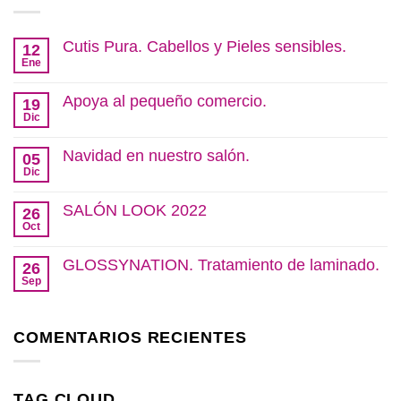
Cutis Pura. Cabellos y Pieles sensibles.
12
Ene
No
hay
comentarios
Apoya al pequeño comercio.
19
en
Cutis
Dic
No
Pura.
hay
Cabellos
comentarios
Navidad en nuestro salón.
y
05
en
Pieles
Apoya
Dic
No
sensibles.
al
hay
pequeño
comentarios
SALÓN LOOK 2022
comercio.
26
en
Navidad
Oct
No
en
hay
nuestro
comentarios
GLOSSYNATION. Tratamiento de laminado.
salón.
26
en
SALÓN
Sep
No
LOOK
hay
2022
comentarios
en
COMENTARIOS RECIENTES
GLOSSYNATION.
Tratamiento
de
laminado.
TAG CLOUD