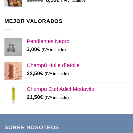
11,99
€
8,50
€
(IVA incluido)
32,99€.
28,50€.
precio
precio
original
actual
era:
es:
MEJOR VALORADOS
11,99€.
8,50€.
Pendientes Negro
3,00
€
(IVA incluido)
Champú Huile d´etoile
22,50
€
(IVA incluido)
Champú Curl Adict Medavita
21,50
€
(IVA incluido)
SOBRE NOSOTROS