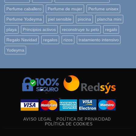
Perfume caballero
Perfume de mujer
Perfume unisex
Perfume Yodeyma
piel sensible
piscina
plancha mini
playa
Principios activos
reconstruye tu pelo
regalo
Regalo Navidad
regalos
rizos
tratamiento intensivo
Yodeyma
AVISO LEGAL
POLÍTICA DE PRIVACIDAD
POLÍTICA DE COOKIES