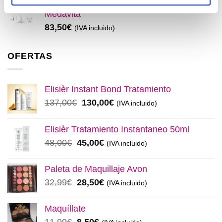
Pack anticaída Locion Concentrée
Medavita
83,50
€
(IVA incluido)
OFERTAS
Elisièr Instant Bond Tratamiento
El
El
137,00
€
130,00
€
(IVA incluido)
precio
precio
original
actual
Elisièr Tratamiento Instantaneo 50ml
era:
es:
El
El
48,00
€
45,00
€
(IVA incluido)
137,00€.
130,00€.
precio
precio
original
actual
Paleta de Maquillaje Avon
era:
es:
El
El
32,99
€
28,50
€
(IVA incluido)
48,00€.
45,00€.
precio
precio
original
actual
Maquíllate
era:
es:
El
El