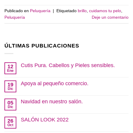
Publicado en
Peluquería
|
Etiquetado
brillo
,
cuidamos tu pelo
,
Peluquería
Deje un comentario
ÚLTIMAS PUBLICACIONES
Cutis Pura. Cabellos y Pieles sensibles.
12
Ene
No
hay
comentarios
Apoya al pequeño comercio.
19
en
Cutis
Dic
No
Pura.
hay
Cabellos
comentarios
Navidad en nuestro salón.
y
05
en
Pieles
Apoya
Dic
No
sensibles.
al
hay
pequeño
comentarios
SALÓN LOOK 2022
comercio.
26
en
Navidad
Oct
No
en
hay