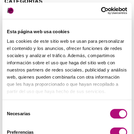
CATEGORÍAS
Peluquería
(7)
Esta página web usa cookies
Productos MEDAVITA
(8)
Las cookies de este sitio web se usan para personalizar
el contenido y los anuncios, ofrecer funciones de redes
ARCHIVOS
sociales y analizar el tráfico. Además, compartimos
información sobre el uso que haga del sitio web con
nuestros partners de redes sociales, publicidad y análisis
enero 2023
(1)
web, quienes pueden combinarla con otra información
diciembre 2022
(2)
que les haya proporcionado o que hayan recopilado a
partir del uso que haya hecho de sus servicios.
octubre 2022
(1)
septiembre 2022
(2)
Selección
Necesarias
de
julio 2022
(3)
consentimiento
junio 2022
(5)
Preferencias