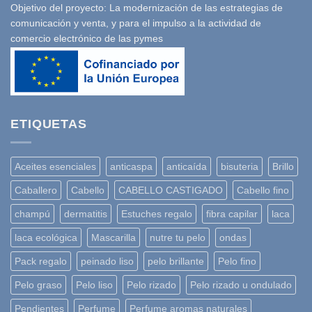
Objetivo del proyecto: La modernización de las estrategias de
comunicación y venta, y para el impulso a la actividad de
comercio electrónico de las pymes
ETIQUETAS
Aceites esenciales
anticaspa
anticaída
bisuteria
Brillo
Caballero
Cabello
CABELLO CASTIGADO
Cabello fino
champú
dermatitis
Estuches regalo
fibra capilar
laca
laca ecológica
Mascarilla
nutre tu pelo
ondas
Pack regalo
peinado liso
pelo brillante
Pelo fino
Pelo graso
Pelo liso
Pelo rizado
Pelo rizado u ondulado
Pendientes
Perfume
Perfume aromas naturales