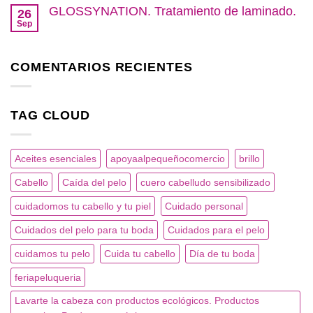
nuestro
comentarios
GLOSSYNATION. Tratamiento de laminado.
salón.
26
en
SALÓN
Sep
No
LOOK
hay
2022
comentarios
en
COMENTARIOS RECIENTES
GLOSSYNATION.
Tratamiento
de
laminado.
TAG CLOUD
Aceites esenciales
apoyaalpequeñocomercio
brillo
Cabello
Caída del pelo
cuero cabelludo sensibilizado
cuidadomos tu cabello y tu piel
Cuidado personal
Cuidados del pelo para tu boda
Cuidados para el pelo
cuidamos tu pelo
Cuida tu cabello
Día de tu boda
feriapeluqueria
Lavarte la cabeza con productos ecológicos. Productos