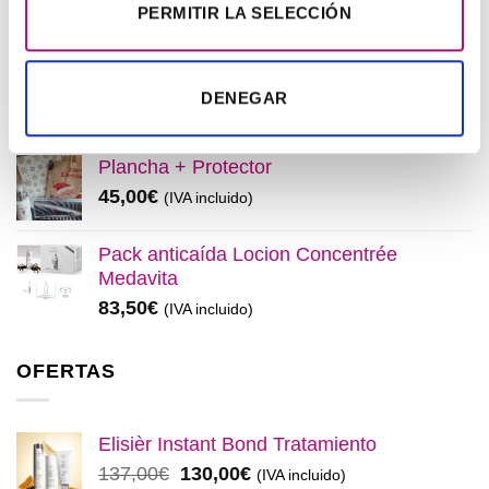
PERMITIR LA SELECCIÓN
El
El
137,00
€
130,00
€
(IVA incluido)
precio
precio
original
actual
Elisièr Tratamiento Instantaneo 50ml
era:
es:
DENEGAR
El
El
48,00
€
45,00
€
(IVA incluido)
137,00€.
130,00€.
precio
precio
original
actual
Plancha + Protector
era:
es:
45,00
€
(IVA incluido)
48,00€.
45,00€.
Pack anticaída Locion Concentrée
Medavita
83,50
€
(IVA incluido)
OFERTAS
Elisièr Instant Bond Tratamiento
El
El
137,00
€
130,00
€
(IVA incluido)