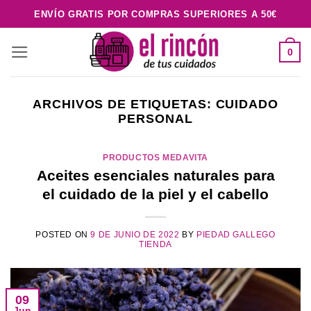
Saltar
ENVÍO GRATIS POR COMPRAS SUPERIORES A 50€
al
contenido
0
ARCHIVOS DE ETIQUETAS:
CUIDADO
PERSONAL
PRODUCTOS MEDAVITA
Aceites esenciales naturales para
el cuidado de la piel y el cabello
POSTED ON
9 DE JUNIO DE 2022
BY
PIEDAD GALLEGO
TIENDA
09
Jun