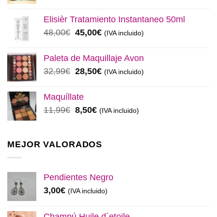
precio
precio
original
actual
Elisièr Tratamiento Instantaneo 50ml
era:
es:
El
El
48,00
€
45,00
€
(IVA incluido)
137,00€.
130,00€.
precio
precio
original
actual
Paleta de Maquillaje Avon
era:
es:
El
El
32,99
€
28,50
€
(IVA incluido)
48,00€.
45,00€.
precio
precio
original
actual
Maquíllate
era:
es:
El
El
11,99
€
8,50
€
(IVA incluido)
32,99€.
28,50€.
precio
precio
original
actual
era:
es:
MEJOR VALORADOS
11,99€.
8,50€.
Pendientes Negro
3,00
€
(IVA incluido)
Champú Huile d´etoile