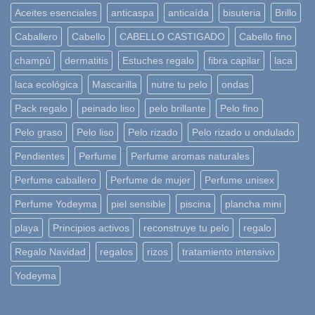
Aceites esenciales
anticaspa
anticaída
bisuteria
Brillo
Caballero
Cabello
CABELLO CASTIGADO
Cabello fino
champú
dermatitis
Estuches regalo
fibra capilar
laca
laca ecológica
Mascarilla
nutre tu pelo
ondas
Pack regalo
peinado liso
pelo brillante
Pelo fino
Pelo graso
Pelo liso
Pelo rizado
Pelo rizado u ondulado
Pendientes
Perfume
Perfume aromas naturales
Perfume caballero
Perfume de mujer
Perfume unisex
Perfume Yodeyma
piel sensible
piscina
plancha mini
playa
Principios activos
reconstruye tu pelo
regalo
Regalo Navidad
regalos
rizos
tratamiento intensivo
Yodeyma