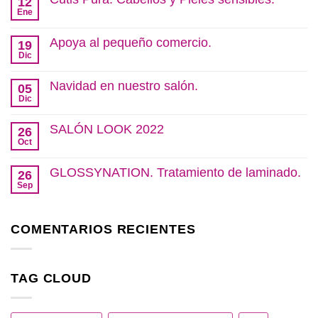
12
Ene
No
hay
comentarios
Apoya al pequeño comercio.
19
en
Cutis
Dic
No
Pura.
hay
Cabellos
comentarios
Navidad en nuestro salón.
y
05
en
Pieles
Apoya
Dic
No
sensibles.
al
hay
pequeño
comentarios
SALÓN LOOK 2022
comercio.
26
en
Navidad
Oct
No
en
hay
nuestro
comentarios
GLOSSYNATION. Tratamiento de laminado.
salón.
26
en
SALÓN
Sep
No
LOOK
hay
2022
comentarios
en
COMENTARIOS RECIENTES
GLOSSYNATION.
Tratamiento
de
laminado.
TAG CLOUD