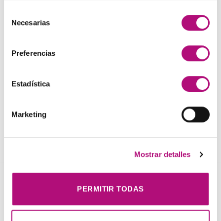
enero 2023
(1)
Selección
Necesarias
de
diciembre 2022
(2)
consentimiento
octubre 2022
(1)
Preferencias
septiembre 2022
(2)
Estadística
julio 2022
(3)
junio 2022
(5)
Marketing
Mostrar detalles
NOVEDADES
PERMITIR TODAS
Elisièr Instant Bond Tratamiento