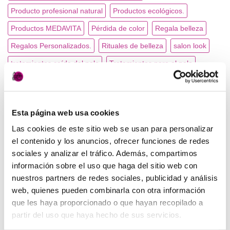
Producto profesional natural
Productos ecológicos.
Productos MEDAVITA
Pérdida de color
Regala belleza
Regalos Personalizados.
Rituales de belleza
salon look
tratamientos caída del pelo
Tratamientos para el pelo
tupeluqueriadesiempre
Vale regalo.
Esta página web usa cookies
CATEGORÍAS
Las cookies de este sitio web se usan para personalizar
el contenido y los anuncios, ofrecer funciones de redes
Peluquería
(7)
sociales y analizar el tráfico. Además, compartimos
información sobre el uso que haga del sitio web con
Productos MEDAVITA
(8)
nuestros partners de redes sociales, publicidad y análisis
web, quienes pueden combinarla con otra información
que les haya proporcionado o que hayan recopilado a
ARCHIVOS
partir del uso que haya hecho de sus servicios.