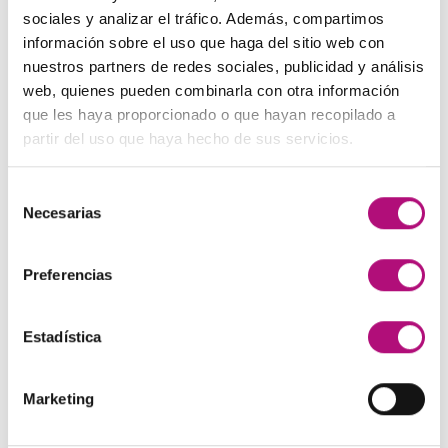
sociales y analizar el tráfico. Además, compartimos
Derechos:
Podrá ejercer sus derechos de
información sobre el uso que haga del sitio web con
acceso, rectificación, limitación, supresión y
nuestros partners de redes sociales, publicidad y análisis
oposición a los datos en
web, quienes pueden combinarla con otra información
info@elrincondetuscuidados.es así como el
que les haya proporcionado o que hayan recopilado a
partir del uso que haya hecho de sus servicios.
derecho a presentar una reclamación ante
una autoridad de control.
Selección
Más información:
Puedes ampliar
Necesarias
de
información acerca de la protección de datos
consentimiento
en el siguiente enlace:
política de privacidad
Preferencias
Estadística
ÚLTIMAS PUBLICACIONES
Marketing
Cutis Pura. Cabellos y Pieles sensibles.
12
Ene
No