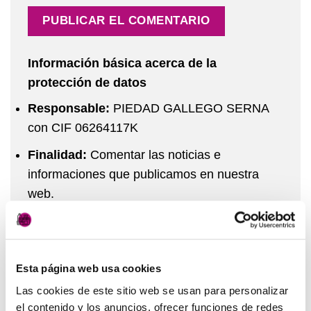
Información básica acerca de la
protección de datos
Responsable:
PIEDAD GALLEGO SERNA
con CIF 06264117K
Finalidad:
Comentar las noticias e
informaciones que publicamos en nuestra
web.
Legitimación:
El consentimiento del
interesado
Destinatarios:
No se cederán los datos
Esta página web usa cookies
personales a ningún tercero sin una base
Las cookies de este sitio web se usan para personalizar
jurídica que legitime este tratamiento
el contenido y los anuncios, ofrecer funciones de redes