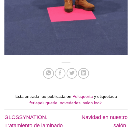
Esta entrada fue publicada en
Peluquería
y etiquetada
feriapeluqueria
,
novedades
,
salon look
.
GLOSSYNATION.
Navidad en nuestro
Tratamiento de laminado.
salón.