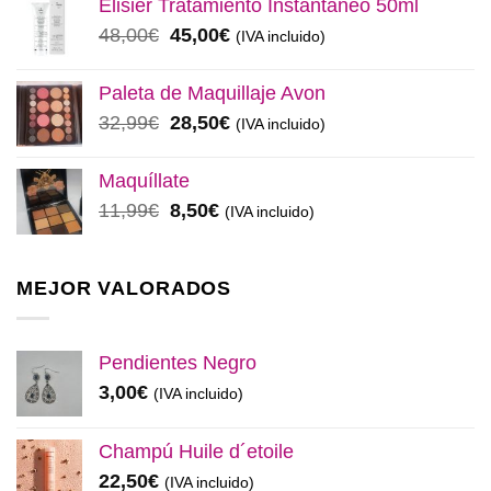
Elisièr Tratamiento Instantaneo 50ml
era:
es:
El
El
48,00
€
45,00
€
(IVA incluido)
137,00€.
130,00€.
precio
precio
original
actual
Paleta de Maquillaje Avon
era:
es:
El
El
32,99
€
28,50
€
(IVA incluido)
48,00€.
45,00€.
precio
precio
original
actual
Maquíllate
era:
es:
El
El
11,99
€
8,50
€
(IVA incluido)
32,99€.
28,50€.
precio
precio
original
actual
era:
es:
MEJOR VALORADOS
11,99€.
8,50€.
Pendientes Negro
3,00
€
(IVA incluido)
Champú Huile d´etoile
22,50
€
(IVA incluido)