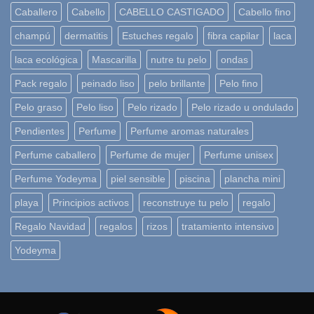
Caballero
Cabello
CABELLO CASTIGADO
Cabello fino
champú
dermatitis
Estuches regalo
fibra capilar
laca
laca ecológica
Mascarilla
nutre tu pelo
ondas
Pack regalo
peinado liso
pelo brillante
Pelo fino
Pelo graso
Pelo liso
Pelo rizado
Pelo rizado u ondulado
Pendientes
Perfume
Perfume aromas naturales
Perfume caballero
Perfume de mujer
Perfume unisex
Perfume Yodeyma
piel sensible
piscina
plancha mini
playa
Principios activos
reconstruye tu pelo
regalo
Regalo Navidad
regalos
rizos
tratamiento intensivo
Yodeyma