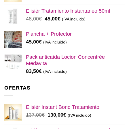
precio
precio
original
actual
Elisièr Tratamiento Instantaneo 50ml
era:
es:
El
El
48,00
€
45,00
€
(IVA incluido)
137,00€.
130,00€.
precio
precio
original
actual
Plancha + Protector
era:
es:
45,00
€
(IVA incluido)
48,00€.
45,00€.
Pack anticaída Locion Concentrée
Medavita
83,50
€
(IVA incluido)
OFERTAS
Elisièr Instant Bond Tratamiento
El
El
137,00
€
130,00
€
(IVA incluido)
precio
precio
original
actual