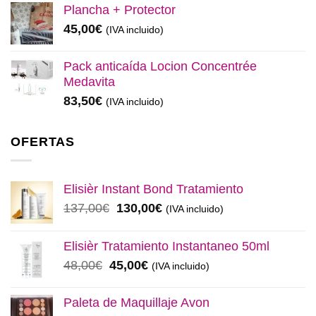
original
actual
Plancha + Protector
era:
es:
45,00
€
(IVA incluido)
48,00€.
45,00€.
Pack anticaída Locion Concentrée
Medavita
83,50
€
(IVA incluido)
OFERTAS
Elisièr Instant Bond Tratamiento
El
El
137,00
€
130,00
€
(IVA incluido)
precio
precio
original
actual
Elisièr Tratamiento Instantaneo 50ml
era:
es:
El
El
48,00
€
45,00
€
(IVA incluido)
137,00€.
130,00€.
precio
precio
original
actual
Paleta de Maquillaje Avon
era:
es: