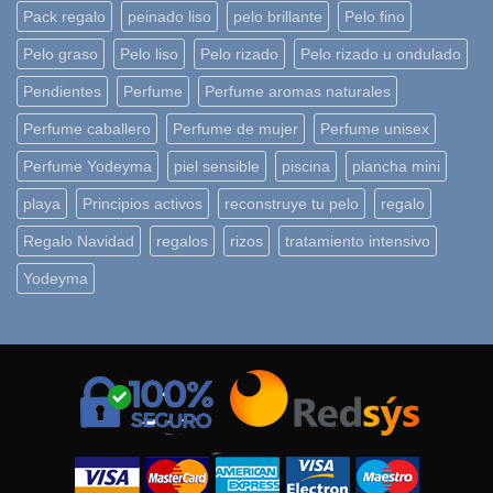
Pack regalo
peinado liso
pelo brillante
Pelo fino
Pelo graso
Pelo liso
Pelo rizado
Pelo rizado u ondulado
Pendientes
Perfume
Perfume aromas naturales
Perfume caballero
Perfume de mujer
Perfume unisex
Perfume Yodeyma
piel sensible
piscina
plancha mini
playa
Principios activos
reconstruye tu pelo
regalo
Regalo Navidad
regalos
rizos
tratamiento intensivo
Yodeyma