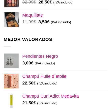
El
El
32,99
€
28,50
€
(IVA incluido)
48,00€.
45,00€.
precio
precio
original
actual
Maquíllate
era:
es:
El
El
11,99
€
8,50
€
(IVA incluido)
32,99€.
28,50€.
precio
precio
original
actual
era:
es:
MEJOR VALORADOS
11,99€.
8,50€.
Pendientes Negro
3,00
€
(IVA incluido)
Champú Huile d´etoile
22,50
€
(IVA incluido)
Champú Curl Adict Medavita
21,50
€
(IVA incluido)