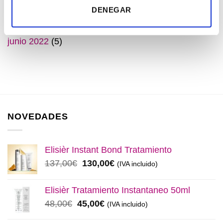
septiembre 2022
(2)
DENEGAR
julio 2022
(3)
junio 2022
(5)
NOVEDADES
Elisièr Instant Bond Tratamiento
El
El
137,00
€
130,00
€
(IVA incluido)
precio
precio
original
actual
Elisièr Tratamiento Instantaneo 50ml
era:
es:
El
El
48,00
€
45,00
€
(IVA incluido)
137,00€.
130,00€.
precio
precio