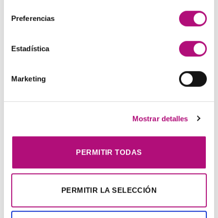
consentimiento
tupeluqueriadesiempre
Vale regalo.
Preferencias
CATEGORÍAS
Estadística
Peluquería
(7)
Marketing
Productos MEDAVITA
(8)
Mostrar detalles
ARCHIVOS
PERMITIR TODAS
enero 2023
(1)
diciembre 2022
(2)
PERMITIR LA SELECCIÓN
octubre 2022
(1)