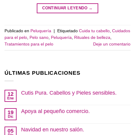
CONTINUAR LEYENDO
→
Publicado en
Peluquería
|
Etiquetado
Cuida tu cabello
,
Cuidados
para el pelo
,
Pelo sano
,
Peluquería
,
Rituales de belleza
,
Tratamientos para el pelo
Deje un comentario
ÚLTIMAS PUBLICACIONES
Cutis Pura. Cabellos y Pieles sensibles.
12
Ene
No
hay
comentarios
Apoya al pequeño comercio.
19
en
Cutis
Dic
No
Pura.
hay
Cabellos
comentarios
Navidad en nuestro salón.
y
05
en
Pieles
Apoya