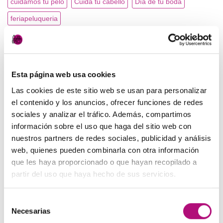
cuidamos tu pelo
Cuida tu cabello
Día de tu boda
feriapeluqueria
Lavarte la cabeza con productos ecológicos. Productos
naturales. Productos orgánicos.
novedades
Pelo
Esta página web usa cookies
Pelo. Cabello. Verano. Sol. Cuidados del pelo. Solar.
Las cookies de este sitio web se usan para personalizar
Pelo cuidado para tu boda
Pelo sano
Peluquería
el contenido y los anuncios, ofrecer funciones de redes
Peluquería en navidad.
sociales y analizar el tráfico. Además, compartimos
información sobre el uso que haga del sitio web con
Peluquería para tu boda. Cuidados para tu pelo
nuestros partners de redes sociales, publicidad y análisis
Principios activos. Productos ecológicos
web, quienes pueden combinarla con otra información
que les haya proporcionado o que hayan recopilado a
Producto profesional natural
Productos ecológicos.
partir del uso que haya hecho de sus servicios.
Productos MEDAVITA
Pérdida de color
Regala belleza
Regalos Personalizados.
Rituales de belleza
salon look
Selección
Necesarias
de
tratamientos caída del pelo
Tratamientos para el pelo