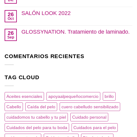
Dic
No
sensibles.
al
hay
pequeño
comentarios
SALÓN LOOK 2022
comercio.
26
en
Navidad
Oct
No
en
hay
nuestro
comentarios
GLOSSYNATION. Tratamiento de laminado.
salón.
26
en
SALÓN
Sep
No
LOOK
hay
2022
comentarios
en
COMENTARIOS RECIENTES
GLOSSYNATION.
Tratamiento
de
laminado.
TAG CLOUD
Aceites esenciales
apoyaalpequeñocomercio
brillo
Cabello
Caída del pelo
cuero cabelludo sensibilizado
cuidadomos tu cabello y tu piel
Cuidado personal
Cuidados del pelo para tu boda
Cuidados para el pelo