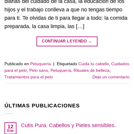
diarias del cuidado de la casa, la educación de los
hijos y el trabajo conlleva a que no tengas tiempo
para ti. Te olvidas de ti para llegar a todo: la comida
preparada, la casa limpia, las […]
CONTINUAR LEYENDO
→
Publicado en
Peluquería
|
Etiquetado
Cuida tu cabello
,
Cuidados
para el pelo
,
Pelo sano
,
Peluquería
,
Rituales de belleza
,
Tratamientos para el pelo
Deje un comentario
ÚLTIMAS PUBLICACIONES
Cutis Pura. Cabellos y Pieles sensibles.
12
Ene
No