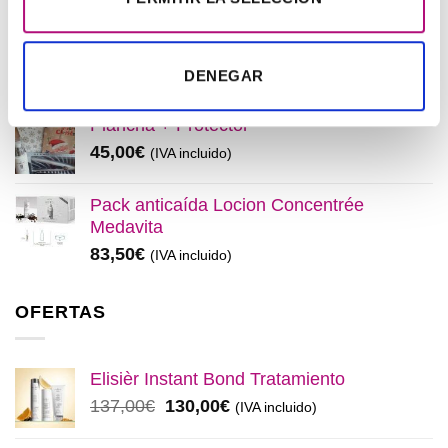
precio
precio
original
actual
Elisièr Tratamiento Instantaneo 50ml
era:
es:
El
El
48,00
€
45,00
€
(IVA incluido)
DENEGAR
137,00€.
130,00€.
precio
precio
original
actual
Plancha + Protector
era:
es:
45,00
€
(IVA incluido)
48,00€.
45,00€.
Pack anticaída Locion Concentrée
Medavita
83,50
€
(IVA incluido)
OFERTAS
Elisièr Instant Bond Tratamiento
El
El
137,00
€
130,00
€
(IVA incluido)
precio
precio