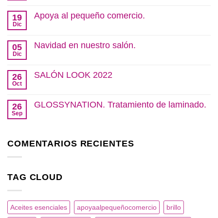
hay
comentarios
Apoya al pequeño comercio.
19
en
Cutis
Dic
No
Pura.
hay
Cabellos
comentarios
Navidad en nuestro salón.
y
05
en
Pieles
Apoya
Dic
No
sensibles.
al
hay
pequeño
comentarios
SALÓN LOOK 2022
comercio.
26
en
Navidad
Oct
No
en
hay
nuestro
comentarios
GLOSSYNATION. Tratamiento de laminado.
salón.
26
en
SALÓN
Sep
No
LOOK
hay
2022
comentarios
en
COMENTARIOS RECIENTES
GLOSSYNATION.
Tratamiento
de
laminado.
TAG CLOUD
Aceites esenciales
apoyaalpequeñocomercio
brillo