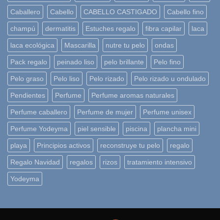
Caballero
Cabello
CABELLO CASTIGADO
Cabello fino
champú
dermatitis
Estuches regalo
fibra capilar
laca
laca ecológica
Mascarilla
nutre tu pelo
ondas
Pack regalo
peinado liso
pelo brillante
Pelo fino
Pelo graso
Pelo liso
Pelo rizado
Pelo rizado u ondulado
Pendientes
Perfume
Perfume aromas naturales
Perfume caballero
Perfume de mujer
Perfume unisex
Perfume Yodeyma
piel sensible
piscina
plancha mini
playa
Principios activos
reconstruye tu pelo
regalo
Regalo Navidad
regalos
rizos
tratamiento intensivo
Yodeyma