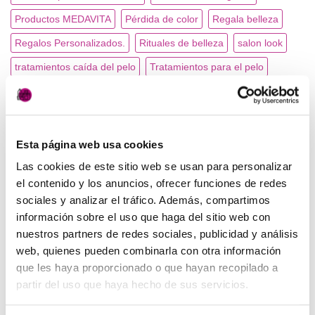
Productos MEDAVITA
Pérdida de color
Regala belleza
Regalos Personalizados.
Rituales de belleza
salon look
tratamientos caída del pelo
Tratamientos para el pelo
tupeluqueriadesiempre
Vale regalo.
CATEGORÍAS
Esta página web usa cookies
Las cookies de este sitio web se usan para personalizar
el contenido y los anuncios, ofrecer funciones de redes
Peluquería
(7)
sociales y analizar el tráfico. Además, compartimos
Productos MEDAVITA
(8)
información sobre el uso que haga del sitio web con
nuestros partners de redes sociales, publicidad y análisis
web, quienes pueden combinarla con otra información
ARCHIVOS
que les haya proporcionado o que hayan recopilado a
partir del uso que haya hecho de sus servicios.
enero 2023
(1)