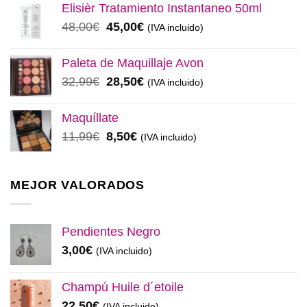
original
actual
Elisièr Tratamiento Instantaneo 50ml
era:
es:
El
El
48,00
€
45,00
€
(IVA incluido)
137,00€.
130,00€.
precio
precio
original
actual
Paleta de Maquillaje Avon
era:
es:
El
El
32,99
€
28,50
€
(IVA incluido)
48,00€.
45,00€.
precio
precio
original
actual
Maquíllate
era:
es:
El
El
11,99
€
8,50
€
(IVA incluido)
32,99€.
28,50€.
precio
precio
original
actual
era:
es:
MEJOR VALORADOS
11,99€.
8,50€.
Pendientes Negro
3,00
€
(IVA incluido)
Champú Huile d´etoile
22,50
€
(IVA incluido)