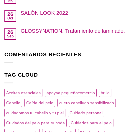
Dic
No
sensibles.
al
hay
pequeño
comentarios
SALÓN LOOK 2022
comercio.
26
en
Navidad
Oct
No
en
hay
nuestro
comentarios
GLOSSYNATION. Tratamiento de laminado.
salón.
26
en
SALÓN
Sep
No
LOOK
hay
2022
comentarios
en
COMENTARIOS RECIENTES
GLOSSYNATION.
Tratamiento
de
laminado.
TAG CLOUD
Aceites esenciales
apoyaalpequeñocomercio
brillo
Cabello
Caída del pelo
cuero cabelludo sensibilizado
cuidadomos tu cabello y tu piel
Cuidado personal
Cuidados del pelo para tu boda
Cuidados para el pelo