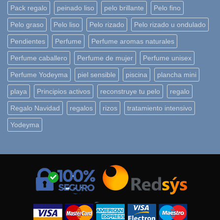
Pack regalo
peinado liso
pelo brillante
Pelo fino
Pelo graso
Pelo liso
Pelo rizado
Pelo rizado u ondulado
Pendientes
Perfume
Perfume aromas naturales
Perfume caballero
Perfume de mujer
Perfume unisex
Perfume Yodeyma
piel sensible
piscina
plancha mini
playa
Principios activos
reconstruye tu pelo
regalo
Regalo Navidad
regalos
rizos
tratamiento intensivo
Yodeyma