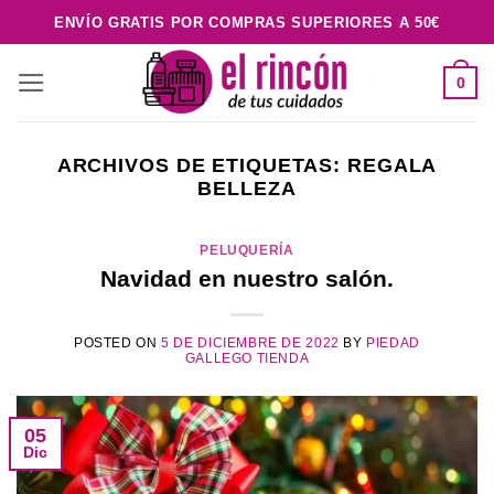
Saltar
ENVÍO GRATIS POR COMPRAS SUPERIORES A 50€
al
contenido
0
ARCHIVOS DE ETIQUETAS:
REGALA
BELLEZA
PELUQUERÍA
Navidad en nuestro salón.
POSTED ON
5 DE DICIEMBRE DE 2022
BY
PIEDAD
GALLEGO TIENDA
05
Dic