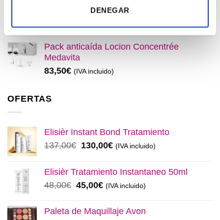
original
actual
Plancha + Protector
DENEGAR
era:
es:
45,00
€
(IVA incluido)
48,00€.
45,00€.
Pack anticaída Locion Concentrée
Medavita
83,50
€
(IVA incluido)
OFERTAS
Elisièr Instant Bond Tratamiento
El
El
137,00
€
130,00
€
(IVA incluido)
precio
precio
original
actual
Elisièr Tratamiento Instantaneo 50ml
era:
es:
El
El
48,00
€
45,00
€
(IVA incluido)
137,00€.
130,00€.
precio
precio
original
actual
Paleta de Maquillaje Avon
era:
es: