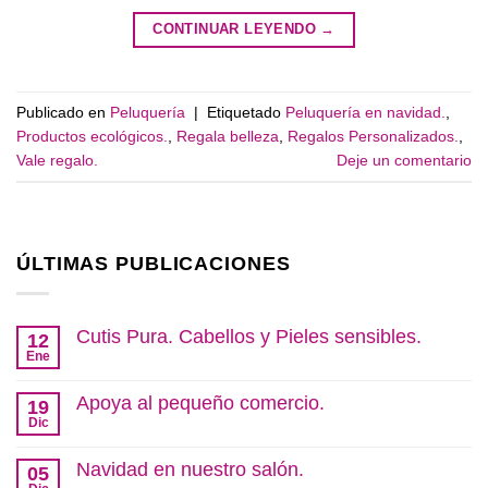
CONTINUAR LEYENDO
→
Publicado en
Peluquería
|
Etiquetado
Peluquería en navidad.
,
Productos ecológicos.
,
Regala belleza
,
Regalos Personalizados.
,
Vale regalo.
Deje un comentario
ÚLTIMAS PUBLICACIONES
Cutis Pura. Cabellos y Pieles sensibles.
12
Ene
No
hay
comentarios
Apoya al pequeño comercio.
19
en
Cutis
Dic
No
Pura.
hay
Cabellos
comentarios
Navidad en nuestro salón.
y
05
en
Pieles
Apoya