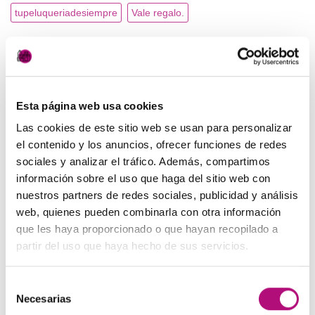
tupeluqueriadesiempre
Vale regalo.
CATEGORÍAS
Esta página web usa cookies
Peluquería
(7)
Las cookies de este sitio web se usan para personalizar
Productos MEDAVITA
(8)
el contenido y los anuncios, ofrecer funciones de redes
sociales y analizar el tráfico. Además, compartimos
información sobre el uso que haga del sitio web con
ARCHIVOS
nuestros partners de redes sociales, publicidad y análisis
web, quienes pueden combinarla con otra información
enero 2023
(1)
que les haya proporcionado o que hayan recopilado a
partir del uso que haya hecho de sus servicios.
diciembre 2022
(2)
Selección
octubre 2022
(1)
Necesarias
de