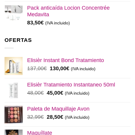
Pack anticaída Locion Concentrée
Medavita
83,50
€
(IVA incluido)
OFERTAS
Elisièr Instant Bond Tratamiento
El
El
137,00
€
130,00
€
(IVA incluido)
precio
precio
original
actual
Elisièr Tratamiento Instantaneo 50ml
era:
es:
El
El
48,00
€
45,00
€
(IVA incluido)
137,00€.
130,00€.
precio
precio
original
actual
Paleta de Maquillaje Avon
era:
es:
El
El
32,99
€
28,50
€
(IVA incluido)
48,00€.
45,00€.
precio
precio
original
actual
Maquíllate