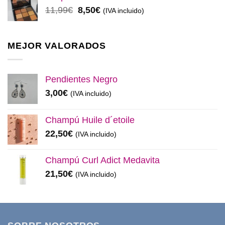
era:
es:
El
El
11,99
€
8,50
€
(IVA incluido)
32,99€.
28,50€.
precio
precio
original
actual
era:
es:
MEJOR VALORADOS
11,99€.
8,50€.
Pendientes Negro
3,00
€
(IVA incluido)
Champú Huile d´etoile
22,50
€
(IVA incluido)
Champú Curl Adict Medavita
21,50
€
(IVA incluido)