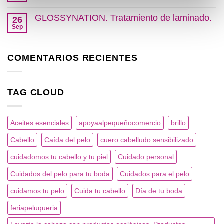
en
hay
nuestro
comentarios
GLOSSYNATION. Tratamiento de laminado.
salón.
26
en
SALÓN
Sep
No
LOOK
hay
2022
comentarios
en
COMENTARIOS RECIENTES
GLOSSYNATION.
Tratamiento
de
laminado.
TAG CLOUD
Aceites esenciales
apoyaalpequeñocomercio
brillo
Cabello
Caída del pelo
cuero cabelludo sensibilizado
cuidadomos tu cabello y tu piel
Cuidado personal
Cuidados del pelo para tu boda
Cuidados para el pelo
cuidamos tu pelo
Cuida tu cabello
Día de tu boda
feriapeluqueria