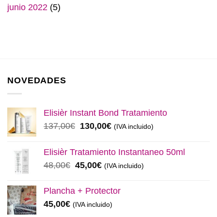
junio 2022
(5)
NOVEDADES
Elisièr Instant Bond Tratamiento
El
El
137,00
€
130,00
€
(IVA incluido)
precio
precio
original
actual
Elisièr Tratamiento Instantaneo 50ml
era:
es:
El
El
48,00
€
45,00
€
(IVA incluido)
137,00€.
130,00€.
precio
precio
original
actual
Plancha + Protector
era:
es:
45,00
€
(IVA incluido)
48,00€.
45,00€.