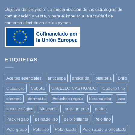
Objetivo del proyecto: La modernización de las estrategias de
comunicación y venta, y para el impulso a la actividad de
comercio electrónico de las pymes
ETIQUETAS
Aceites esenciales
anticaspa
anticaída
bisuteria
Brillo
Caballero
Cabello
CABELLO CASTIGADO
Cabello fino
champú
dermatitis
Estuches regalo
fibra capilar
laca
laca ecológica
Mascarilla
nutre tu pelo
ondas
Pack regalo
peinado liso
pelo brillante
Pelo fino
Pelo graso
Pelo liso
Pelo rizado
Pelo rizado u ondulado