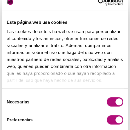
con CIF 06264117K
Finalidad:
Comentar las noticias e
Esta página web usa cookies
informaciones que publicamos en nuestra
web.
Las cookies de este sitio web se usan para personalizar
el contenido y los anuncios, ofrecer funciones de redes
Legitimación:
El consentimiento del
sociales y analizar el tráfico. Además, compartimos
interesado
información sobre el uso que haga del sitio web con
nuestros partners de redes sociales, publicidad y análisis
Destinatarios:
No se cederán los datos
web, quienes pueden combinarla con otra información
personales a ningún tercero sin una base
que les haya proporcionado o que hayan recopilado a
jurídica que legitime este tratamiento
partir del uso que haya hecho de sus servicios.
Derechos:
Podrá ejercer sus derechos de
Selección
acceso, rectificación, limitación, supresión y
Necesarias
de
oposición a los datos en
consentimiento
info@elrincondetuscuidados.es así como el
Preferencias
derecho a presentar una reclamación ante
una autoridad de control.