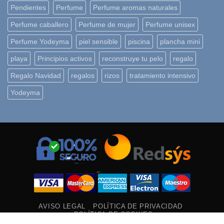
Pendientes
Perfume
Perfume aromas naturales
Perfume caballero
Perfume de mujer
Perfume unisex
Perfume Yodeyma
piel sensible
piscina
plancha mini
playa
Principios activos
reconstruye tu pelo
regalo
Regalo Navidad
regalos
rizos
tratamiento intensivo
Yodeyma
AVISO LEGAL
POLÍTICA DE PRIVACIDAD
POLÍTICA DE COOKIES