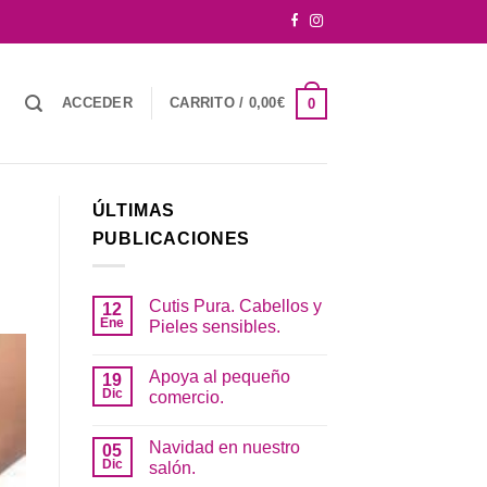
ACCEDER
CARRITO /
0,00
€
0
ÚLTIMAS
PUBLICACIONES
Cutis Pura. Cabellos y
12
Ene
Pieles sensibles.
No
hay
Apoya al pequeño
19
comentarios
en
Dic
comercio.
Cutis
Pura.
No
Cabellos
hay
Navidad en nuestro
05
y
comentarios
Pieles
en
Dic
salón.
sensibles.
Apoya