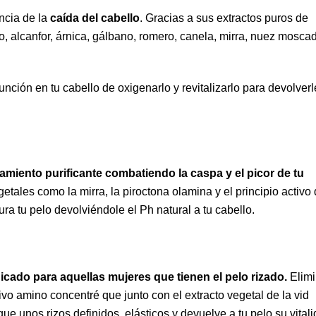
ncia de la
caída del cabello
. Gracias a sus extractos puros de
o, alcanfor, árnica, gálbano, romero, canela, mirra, nuez mosca
nción en tu cabello de oxigenarlo y revitalizarlo para devolverl
tamiento purificante combatiendo la caspa y el picor de tu
getales como la mirra, la piroctona olamina y el principio activo 
ura tu pelo devolviéndole el Ph natural a tu cabello.
icado para aquellas mujeres que tienen el pelo rizado.
Elim
ivo amino concentré que junto con el extracto vegetal de la vid
ue unos rizos definidos, elásticos y devuelve a tu pelo su vital