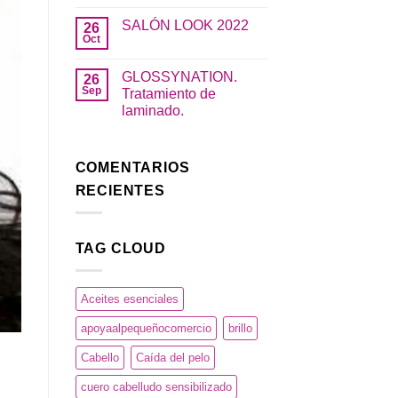
al
No
pequeño
hay
SALÓN LOOK 2022
26
comercio.
comentarios
en
Oct
No
Navidad
hay
en
comentarios
nuestro
GLOSSYNATION.
26
en
salón.
SALÓN
Sep
Tratamiento de
LOOK
laminado.
2022
No
hay
comentarios
en
COMENTARIOS
GLOSSYNATION.
Tratamiento
RECIENTES
de
laminado.
TAG CLOUD
Aceites esenciales
apoyaalpequeñocomercio
brillo
Cabello
Caída del pelo
cuero cabelludo sensibilizado