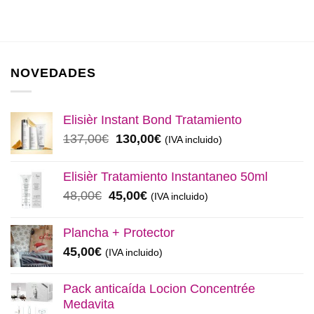
NOVEDADES
Elisièr Instant Bond Tratamiento
El
El
137,00
€
130,00
€
(IVA incluido)
precio
precio
original
actual
Elisièr Tratamiento Instantaneo 50ml
era:
es:
El
El
48,00
€
45,00
€
(IVA incluido)
137,00€.
130,00€.
precio
precio
original
actual
Plancha + Protector
era:
es:
45,00
€
(IVA incluido)
48,00€.
45,00€.
Pack anticaída Locion Concentrée
Medavita