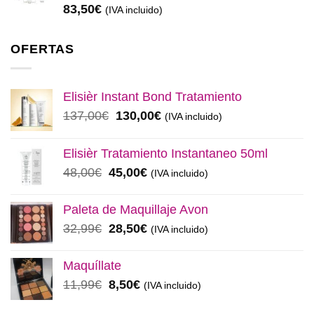
83,50
€
(IVA incluido)
OFERTAS
Elisièr Instant Bond Tratamiento
El
El
137,00
€
130,00
€
(IVA incluido)
precio
precio
original
actual
Elisièr Tratamiento Instantaneo 50ml
era:
es:
El
El
48,00
€
45,00
€
(IVA incluido)
137,00€.
130,00€.
precio
precio
original
actual
Paleta de Maquillaje Avon
era:
es:
El
El
32,99
€
28,50
€
(IVA incluido)
48,00€.
45,00€.
precio
precio
original
actual
Maquíllate
era:
es:
El
El
11,99
€
8,50
€
(IVA incluido)
32,99€.
28,50€.
precio
precio