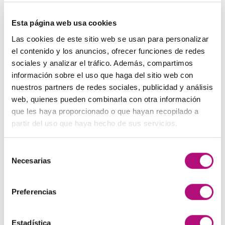
información acerca de la protección de datos
en el siguiente enlace:
política de privacidad
Esta página web usa cookies
Las cookies de este sitio web se usan para personalizar
el contenido y los anuncios, ofrecer funciones de redes
ÚLTIMAS PUBLICACIONES
sociales y analizar el tráfico. Además, compartimos
información sobre el uso que haga del sitio web con
nuestros partners de redes sociales, publicidad y análisis
Cutis Pura. Cabellos y Pieles sensibles.
12
Ene
web, quienes pueden combinarla con otra información
No
hay
que les haya proporcionado o que hayan recopilado a
comentarios
Apoya al pequeño comercio.
19
en
partir del uso que haya hecho de sus servicios.
Cutis
Dic
No
Pura.
hay
Cabellos
comentarios
Navidad en nuestro salón.
y
Selección
05
en
Pieles
Apoya
Dic
Necesarias
de
No
sensibles.
al
hay
pequeño
consentimiento
comentarios
SALÓN LOOK 2022
comercio.
26
en
Navidad
Oct
Preferencias
No
en
hay
nuestro
comentarios
GLOSSYNATION. Tratamiento de laminado.
salón.
26
en
SALÓN
Sep
Estadística
No