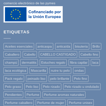
comercio electrónico de las pymes
ETIQUETAS
Aceites esenciales
anticaspa
anticaída
bisuteria
Brillo
Caballero
Cabello
CABELLO CASTIGADO
Cabello fino
champú
dermatitis
Estuches regalo
fibra capilar
laca
laca ecológica
Mascarilla
nutre tu pelo
ondas
Pack regalo
peinado liso
pelo brillante
Pelo fino
Pelo graso
Pelo liso
Pelo rizado
Pelo rizado u ondulado
Pendientes
Perfume
Perfume aromas naturales
Perfume caballero
Perfume de mujer
Perfume unisex