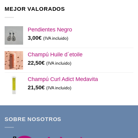
original
actual
era:
es:
MEJOR VALORADOS
11,99€.
8,50€.
Pendientes Negro
3,00
€
(IVA incluido)
Champú Huile d´etoile
22,50
€
(IVA incluido)
Champú Curl Adict Medavita
21,50
€
(IVA incluido)
SOBRE NOSOTROS