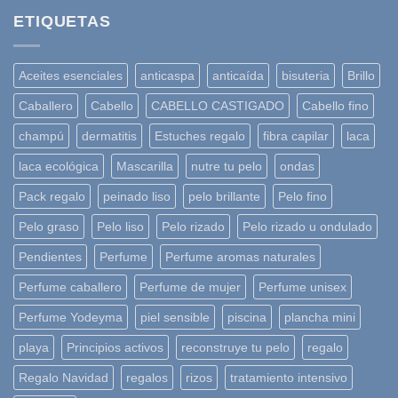
ETIQUETAS
Aceites esenciales
anticaspa
anticaída
bisuteria
Brillo
Caballero
Cabello
CABELLO CASTIGADO
Cabello fino
champú
dermatitis
Estuches regalo
fibra capilar
laca
laca ecológica
Mascarilla
nutre tu pelo
ondas
Pack regalo
peinado liso
pelo brillante
Pelo fino
Pelo graso
Pelo liso
Pelo rizado
Pelo rizado u ondulado
Pendientes
Perfume
Perfume aromas naturales
Perfume caballero
Perfume de mujer
Perfume unisex
Perfume Yodeyma
piel sensible
piscina
plancha mini
playa
Principios activos
reconstruye tu pelo
regalo
Regalo Navidad
regalos
rizos
tratamiento intensivo