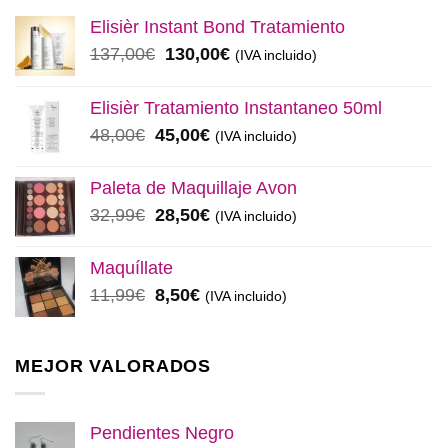
Elisièr Instant Bond Tratamiento
El
El
137,00
€
130,00
€
(IVA incluido)
precio
precio
original
actual
Elisièr Tratamiento Instantaneo 50ml
era:
es:
El
El
48,00
€
45,00
€
(IVA incluido)
137,00€.
130,00€.
precio
precio
original
actual
Paleta de Maquillaje Avon
era:
es:
El
El
32,99
€
28,50
€
(IVA incluido)
48,00€.
45,00€.
precio
precio
original
actual
Maquíllate
era:
es:
El
El
11,99
€
8,50
€
(IVA incluido)
32,99€.
28,50€.
precio
precio
original
actual
era:
es:
MEJOR VALORADOS
11,99€.
8,50€.
Pendientes Negro