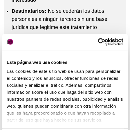
Destinatarios:
No se cederán los datos
personales a ningún tercero sin una base
jurídica que legitime este tratamiento
Derechos:
Podrá ejercer sus derechos de
acceso, rectificación, limitación, supresión y
oposición a los datos en
Esta página web usa cookies
info@elrincondetuscuidados.es así como el
derecho a presentar una reclamación ante
Las cookies de este sitio web se usan para personalizar
el contenido y los anuncios, ofrecer funciones de redes
una autoridad de control.
sociales y analizar el tráfico. Además, compartimos
Más información:
Puedes ampliar
información sobre el uso que haga del sitio web con
información acerca de la protección de datos
nuestros partners de redes sociales, publicidad y análisis
web, quienes pueden combinarla con otra información
en el siguiente enlace:
política de privacidad
que les haya proporcionado o que hayan recopilado a
partir del uso que haya hecho de sus servicios.