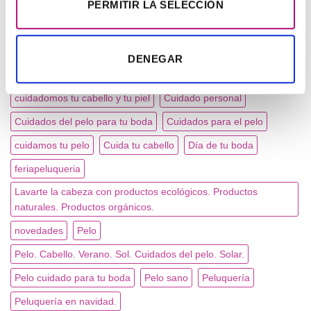
PERMITIR LA SELECCIÓN
TAG CLOUD
Aceites esenciales
apoyaalpequeñocomercio
brillo
DENEGAR
Cabello
Caída del pelo
cuero cabelludo sensibilizado
cuidadomos tu cabello y tu piel
Cuidado personal
Cuidados del pelo para tu boda
Cuidados para el pelo
cuidamos tu pelo
Cuida tu cabello
Día de tu boda
feriapeluqueria
Lavarte la cabeza con productos ecológicos. Productos
naturales. Productos orgánicos.
novedades
Pelo
Pelo. Cabello. Verano. Sol. Cuidados del pelo. Solar.
Pelo cuidado para tu boda
Pelo sano
Peluquería
Peluquería en navidad.