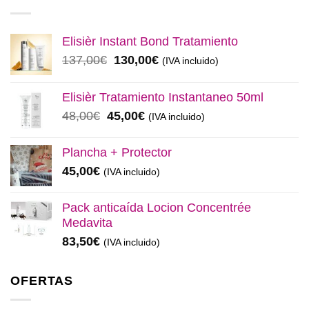
Elisièr Instant Bond Tratamiento
El
El
137,00
€
130,00
€
(IVA incluido)
precio
precio
original
actual
Elisièr Tratamiento Instantaneo 50ml
era:
es:
El
El
48,00
€
45,00
€
(IVA incluido)
137,00€.
130,00€.
precio
precio
original
actual
Plancha + Protector
era:
es:
45,00
€
(IVA incluido)
48,00€.
45,00€.
Pack anticaída Locion Concentrée
Medavita
83,50
€
(IVA incluido)
OFERTAS